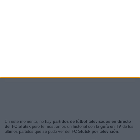
19:00
3 (16,67%)
17:00
3 (16,67%)
18:00
3 (16,67%)
13:00
2 (11,11%)
14:30
1 (5,56%)
RANKING POR FRANJA HORARIA
Tarde
14 (77,78%)
Noche
4 (22,22%)
Mañana
0 (0%)
Madrugada
0 (0%)
En este momento, no hay
partidos de fútbol televisados en directo
del FC Slutsk
pero te mostramos un historial con la
guía en TV
de los
últimos partidos que se pudo ver del
FC Slutsk por televisión
.