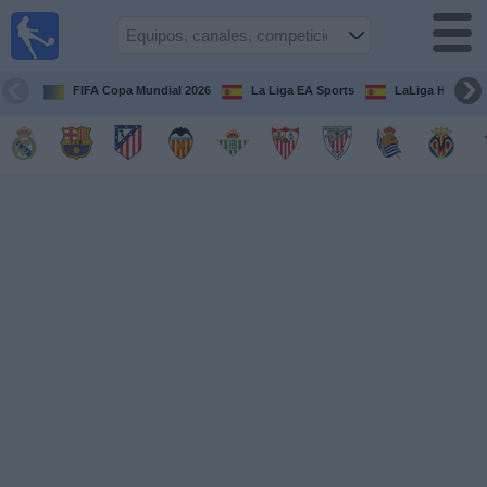
Fútbol
en la
TV
FIFA Copa Mundial 2026
La Liga EA Sports
LaLiga Hypermo
Guía de
Partidos
Televisados
Fútbol
hoy
Equipos
Competiciones
Canales
TV
Otros