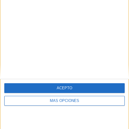
16/10/2020 Liga Bielorrusa por Belarusian Football Federation YouTube
RANKING POR CANALES
Belarusian Football Federation YouTube
17 (94,44%)
Chiringuito Inside YouTube
1 (5,56%)
Ver ranking completo
PARTIDOS
DÍAS
TOTAL
0
2122
2
CONSECUTIVOS
SIN PARTIDO
CANALES TV
DE PAGO
GRATUÍTO
8 partidos en local
ACEPTO
44,44%
MÁS OPCIONES
10 partidos de visitante
55,56%
TOTAL
MÁXIMO
TOTAL
1
2
15