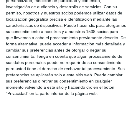
personalizado, medición de publicidad y contenido,
Energetik-Bgu Minsk
investigación de audiencia y desarrollo de servicios.
Con su
FC Slutsk
permiso, nosotros y nuestros socios podemos utilizar datos de
Belarusian Football Federation YouTube
localización geográfica precisa e identificación mediante las
características de dispositivos. Puede hacer clic para otorgarnos
su consentimiento a nosotros y a nuestros 1538 socios para
Sábado, 26/09/2020
que llevemos a cabo el procesamiento previamente descrito. De
19:00
Liga Bielorrusa
forma alternativa, puede acceder a información más detallada y
cambiar sus preferencias antes de otorgar o negar su
Ruh Brest
consentimiento.
Tenga en cuenta que algún procesamiento de
FC Slutsk
sus datos personales puede no requerir de su consentimiento,
pero usted tiene el derecho de rechazar tal procesamiento. Sus
Belarusian Football Federation YouTube
preferencias se aplicarán solo a este sitio web. Puede cambiar
sus preferencias o retirar su consentimiento en cualquier
momento volviendo a este sitio y haciendo clic en el botón
"Privacidad" en la parte inferior de la página web.