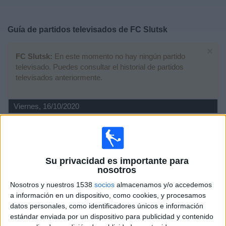
Deportes
Guía de partidos televisados de
FC Slutsk
Noticias
×
FC Slutsk:
En este momento no hay ningún partido
Widget
televisado. Puedes consultar el historial de partidos
televisados anteriormente.
Viernes, 16/10/2020
14:30
Liga Bielorrusa
FC Slutsk
FC Minsk
Su privacidad es importante para
nosotros
Belarusian Football Federation YouTube
Nosotros y nuestros 1538
socios
almacenamos y/o accedemos
Miércoles, 30/09/2020
a información en un dispositivo, como cookies, y procesamos
datos personales, como identificadores únicos e información
13:00
Liga Bielorrusa
estándar enviada por un dispositivo para publicidad y contenido