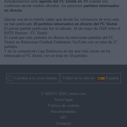
Actualizaremos está
agenda del FC Slutsk en TV
cuando nos
confirmen desde medios oficiales, los próximos
partidos televisados
en directo
.
Quizás sea de tu interés saber que desde los comienzos de esta web,
se han publicado
18 partidos televisados en directo del FC Slutsk
.
El primer partido publicado fue el sábado, 16 de mayo de 2020 entre el
BATE Borisov - FC Slutsk.
El canal que más partidos en directo ha televisado partidos del FC
Slutsk es Belarusian Football Federation YouTube con un total de 17
partidos.
Y es la competición Liga Bielorrusa en las que más veces se ha
televisado el FC Slutsk con un total de 18 partidos.
Cambiar a tu zona horaria
Fútbol en la tele en
España
© WOSTI 2026 |
wosti.com
Aviso legal
Política de cookies
Recomendados
API
Contacto