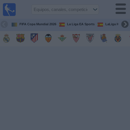
Fútbol
en la
TV
FIFA Copa Mundial 2026
La Liga EA Sports
LaLiga Hypermo
Guía de
Partidos
Televisados
Fútbol
hoy
Equipos
Competiciones
Canales
TV
Otros