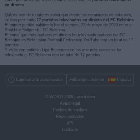
en directo
.
Quizás sea de tu interés saber que desde los comienzos de esta web,
se han publicado
17 partidos televisados en directo del FC Belshina
.
El primer partido publicado fue el viernes, 22 de mayo de 2020 entre el
Shakhter Soligorsk - FC Belshina.
El canal que más partidos en directo ha televisado partidos del FC
Belshina es Belarusian Football Federation YouTube con un total de 17
partidos.
Y es la competición Liga Bielorrusa en las que más veces se ha
televisado el FC Belshina con un total de 17 partidos.
Cambiar a tu zona horaria
Fútbol en la tele en
España
© WOSTI 2026 |
wosti.com
Aviso legal
Política de cookies
Recomendados
API
Contacto