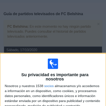
Deportes
Guía de partidos televisados de
FC Belshina
Noticias
×
FC Belshina:
En este momento no hay ningún partido
Widget
televisado. Puedes consultar el historial de partidos
televisados anteriormente.
Sábado, 17/10/2020
13:00
Liga Bielorrusa
Slavia Mozyr
FC Belshina
Su privacidad es importante para
nosotros
Belarusian Football Federation YouTube
Nosotros y nuestros 1538
socios
almacenamos y/o accedemos
a información en un dispositivo, como cookies, y procesamos
Domingo, 04/10/2020
datos personales, como identificadores únicos e información
14:00
Liga Bielorrusa
estándar enviada por un dispositivo para publicidad y contenido
personalizado, medición de publicidad y contenido,