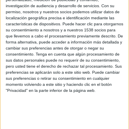
FC Belshina
investigación de audiencia y desarrollo de servicios.
Con su
Shakhter Soligorsk
permiso, nosotros y nuestros socios podemos utilizar datos de
Belarusian Football Federation YouTube
localización geográfica precisa e identificación mediante las
características de dispositivos. Puede hacer clic para otorgarnos
su consentimiento a nosotros y a nuestros 1538 socios para
Sábado, 19/09/2020
que llevemos a cabo el procesamiento previamente descrito. De
13:00
Liga Bielorrusa
forma alternativa, puede acceder a información más detallada y
cambiar sus preferencias antes de otorgar o negar su
Vitebsk
consentimiento.
Tenga en cuenta que algún procesamiento de
sus datos personales puede no requerir de su consentimiento,
FC Belshina
pero usted tiene el derecho de rechazar tal procesamiento. Sus
Belarusian Football Federation YouTube
preferencias se aplicarán solo a este sitio web. Puede cambiar
sus preferencias o retirar su consentimiento en cualquier
momento volviendo a este sitio y haciendo clic en el botón
"Privacidad" en la parte inferior de la página web.