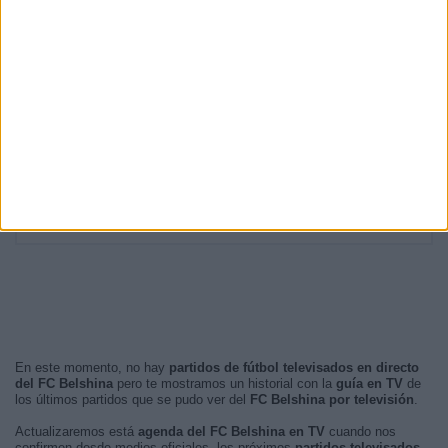
19:00
3 (17,65%)
17:00
3 (17,65%)
13:00
2 (11,76%)
15:30
2 (11,76%)
RANKING POR FRANJA HORARIA
Tarde
14 (82,35%)
Noche
3 (17,65%)
Mañana
0 (0%)
Madrugada
0 (0%)
En este momento, no hay
partidos de fútbol televisados en directo
del FC Belshina
pero te mostramos un historial con la
guía en TV
de
los últimos partidos que se pudo ver del
FC Belshina por televisión
.
Actualizaremos está
agenda del FC Belshina en TV
cuando nos
confirmen desde medios oficiales, los próximos
partidos televisados