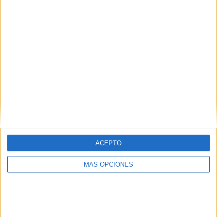
17/10/2020 Liga Bielorrusa por Belarusian Football Federation YouTube
RANKING POR CANALES
Belarusian Football Federation YouTube
17 (100%)
Ver ranking completo
PARTIDOS
DÍAS
TOTAL
0
2118
1
CONSECUTIVOS
SIN PARTIDO
CANALES TV
DE PAGO
GRATUÍTO
8 partidos en local
ACEPTO
47,06%
9 partidos de visitante
MÁS OPCIONES
52,94%
TOTAL
MÁXIMO
TOTAL
1
2
15
COMPETICIONES
VS Shakhter
RIVALES