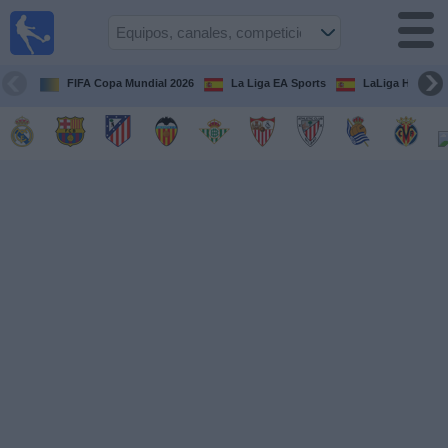
Fútbol
en la
TV
FIFA Copa Mundial 2026
La Liga EA Sports
LaLiga Hypermo
Guía de
Partidos
Televisados
Fútbol
hoy
Equipos
Competiciones
Canales
TV
Otros