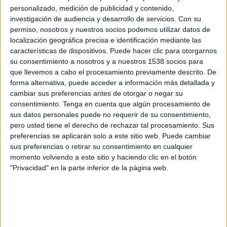
18:30
Tercera Federación
personalizado, medición de publicidad y contenido,
investigación de audiencia y desarrollo de servicios.
Con su
Compostela
permiso, nosotros y nuestros socios podemos utilizar datos de
Negreira
localización geográfica precisa e identificación mediante las
características de dispositivos. Puede hacer clic para otorgarnos
TVG2 (Galicia)
su consentimiento a nosotros y a nuestros 1538 socios para
que llevemos a cabo el procesamiento previamente descrito. De
Domingo, 19/03/2017
forma alternativa, puede acceder a información más detallada y
cambiar sus preferencias antes de otorgar o negar su
16:30
Tercera Federación
consentimiento.
Tenga en cuenta que algún procesamiento de
sus datos personales puede no requerir de su consentimiento,
Negreira
pero usted tiene el derecho de rechazar tal procesamiento. Sus
Deportivo Fabril
preferencias se aplicarán solo a este sitio web. Puede cambiar
TVG2 (Galicia)
sus preferencias o retirar su consentimiento en cualquier
momento volviendo a este sitio y haciendo clic en el botón
"Privacidad" en la parte inferior de la página web.