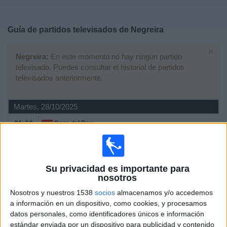
Deportes
Guía de partidos televisados de
Negreira
Noticias
×
Negreira:
En este momento no hay ningún partido
Widget
televisado. Puedes consultar el historial de partidos
televisados anteriormente.
Martes, 28/10/2025
21:00
Copa del Rey
1ª Ronda
Negreira
Real Sociedad
Su privacidad es importante para
nosotros
M+ LALIGA (M54 O110)
M+ Liga de Campeones (M60 O115)
LaLiga TV Bar
Nosotros y nuestros 1538
socios
almacenamos y/o accedemos
a información en un dispositivo, como cookies, y procesamos
datos personales, como identificadores únicos e información
Sábado, 18/11/2017
estándar enviada por un dispositivo para publicidad y contenido