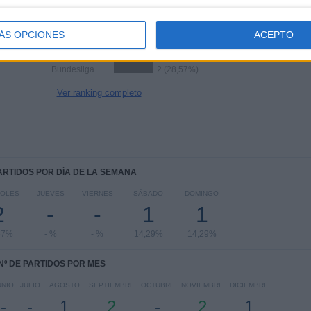
RANKING POR COMPETICIONES
ÁS OPCIONES
ACEPTO
UEFA Youth League
5 (71,43%)
Bundesliga Sub-19
2 (28,57%)
Ver ranking completo
PARTIDOS POR DÍA DE LA SEMANA
COLES
JUEVES
VIERNES
SÁBADO
DOMINGO
2
-
-
1
1
57%
- %
- %
14,29%
14,29%
Nº DE PARTIDOS POR MES
UNIO
JULIO
AGOSTO
SEPTIEMBRE
OCTUBRE
NOVIEMBRE
DICIEMBRE
-
-
1
2
-
2
1