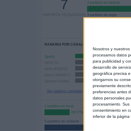
7
4 partidos en abierto
PARTIDOS TELEVISADOS
3 partidos de pago
42
RANKING POR CANALES
Nosotros y nuestro
procesamos datos per
Sport1
3 (42,86%)
para publicidad y co
UEFA TV
2 (28,57%)
desarrollo de servici
beIN SPORTS
2 (28,57%)
geográfica precisa e 
beIN CONNECT
2 (28,57%)
otorgarnos su conse
German Football YouTube
2 (28,57%)
previamente descrito
Ver ranking completo
preferencias antes d
datos personales pue
procesamiento. Sus p
2 partidos en local
consentimiento en cu
28,57%
inferior de la página
5 partidos de visitante
71,43%