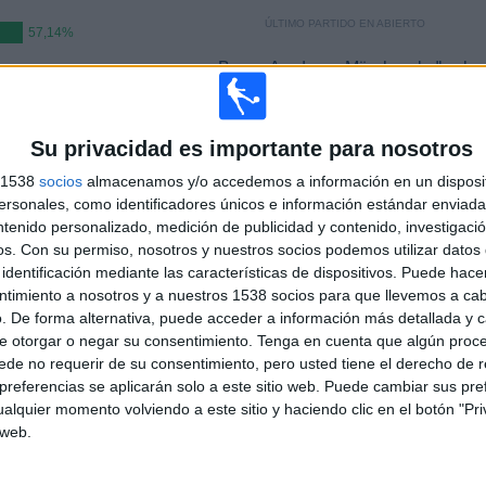
ÚLTIMO PARTIDO EN ABIERTO
57,14%
Bayern Academy - Mönchengladbach
,86%
Academy
28/02/2026 Bundesliga Sub-19 por German
Football YouTube
Su privacidad es importante para nosotros
s 1538
socios
almacenamos y/o accedemos a información en un disposit
PARTIDOS
DÍAS
TOTAL
sonales, como identificadores únicos e información estándar enviada 
0
158
7
ntenido personalizado, medición de publicidad y contenido, investigaci
os.
Con su permiso, nosotros y nuestros socios podemos utilizar datos 
CONSECUTIVOS
SIN PARTIDO
CANALES TV
identificación mediante las características de dispositivos. Puede hacer
DE PAGO
GRATUÍTO
ntimiento a nosotros y a nuestros 1538 socios para que llevemos a ca
. De forma alternativa, puede acceder a información más detallada y 
e otorgar o negar su consentimiento.
Tenga en cuenta que algún proc
de no requerir de su consentimiento, pero usted tiene el derecho de r
referencias se aplicarán solo a este sitio web. Puede cambiar sus pref
TOTAL
MÁXIMO
TOTAL
alquier momento volviendo a este sitio y haciendo clic en el botón "Pri
2
2
5
 web.
COMPETICIONES
VS Sevilla FC
RIVALES
Academy