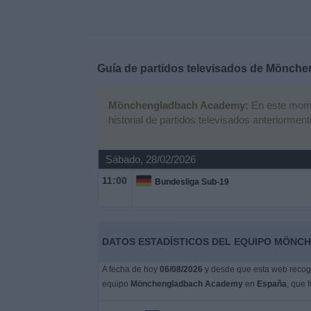
Deportes
Noticias
Guía de partidos televisados de
Mönche
Widget
Mönchengladbach Academy:
En este momen
historial de partidos televisados anteriorment
Sábado, 28/02/2026
11:00
Bundesliga Sub-19
DATOS ESTADÍSTICOS DEL EQUIPO MÖNC
A fecha de hoy
06/08/2026
y desde que esta web recoge
equipo
Mönchengladbach Academy
en
España
, que 