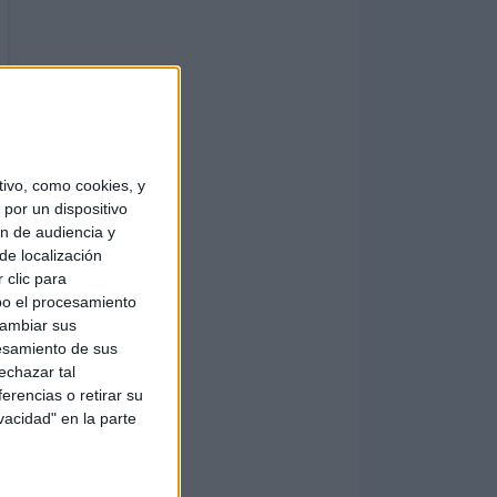
ivo, como cookies, y
por un dispositivo
ón de audiencia y
de localización
 clic para
bo el procesamiento
cambiar sus
esamiento de sus
echazar tal
erencias o retirar su
vacidad" en la parte