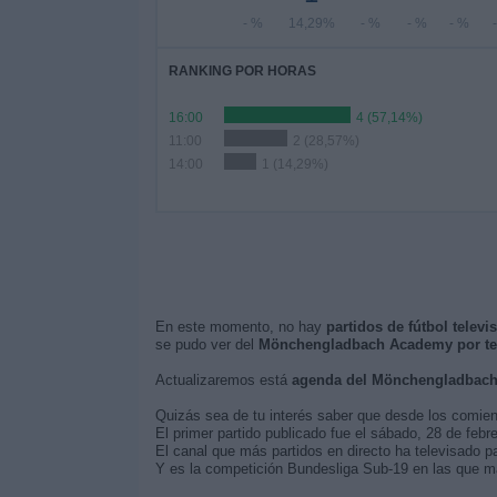
- %
14,29%
- %
- %
- %
RANKING POR HORAS
16:00
4 (57,14%)
11:00
2 (28,57%)
14:00
1 (14,29%)
En este momento, no hay
partidos de fútbol tele
se pudo ver del
Mönchengladbach Academy por tel
Actualizaremos está
agenda del Mönchengladbac
Quizás sea de tu interés saber que desde los comie
El primer partido publicado fue el sábado, 28 de f
El canal que más partidos en directo ha televisado
Y es la competición Bundesliga Sub-19 en las que m