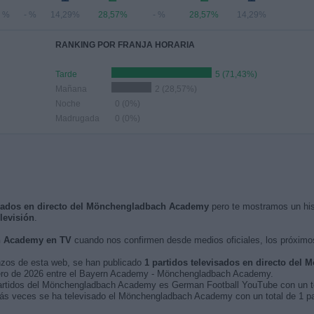
- %
- %
14,29%
28,57%
- %
28,57%
14,29%
RANKING POR FRANJA HORARIA
Tarde
5 (71,43%)
Mañana
2 (28,57%)
Noche
0 (0%)
Madrugada
0 (0%)
visados en directo del Mönchengladbach Academy
pero te mostramos un his
evisión
.
h Academy en TV
cuando nos confirmen desde medios oficiales, los próxim
nzos de esta web, se han publicado
1 partidos televisados en directo de
ebrero de 2026 entre el Bayern Academy - Mönchengladbach Academy.
 partidos del Mönchengladbach Academy es German Football YouTube con un tot
ás veces se ha televisado el Mönchengladbach Academy con un total de 1 pa