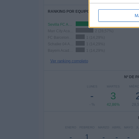
RANKING POR EQUIPOS
M
Sevilla FC Academy
2 (28,57%)
Man City Academy
2 (28,57%)
FC Barcelona Academy
1 (14,29%)
Schalke 04 Academy
1 (14,29%)
Bayern Academy
1 (14,29%)
Ver ranking completo
Nº DE 
LUNES
MARTES
MIÉR
-
3
- %
42,86%
28,
ENERO
FEBRERO
MARZO
ABRIL
MAYO
J
-
1
-
-
-