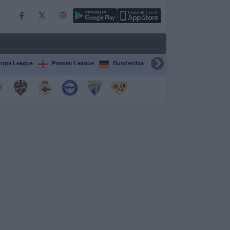
ropa League
Premier League
Bundesliga
Supercopa de España