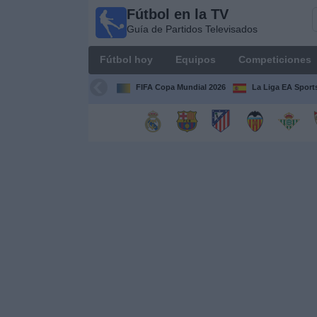
Fútbol en la TV
Fútbol
Guía de Partidos Televisados
en la
TV
Fútbol hoy
Equipos
Competiciones
Guía de
Partidos
FIFA Copa Mundial 2026
La Liga EA Sport
Televisados
Fútbol
hoy
Equipos
Competiciones
Canales
TV
Otros