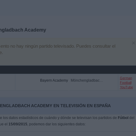
ngladbach Academy
×
to no hay ningún partido televisado. Puedes consultar el
e.
German
Bayern Academy
Mönchengladbach Academy
Football
YouTube
HENGLADBACH ACADEMY EN TELEVISIÓN EN ESPAÑA
 los datos estadísticos de cuándo y dónde se televisan los partidos de
Fútbol
del
fue el
15/09/2015
, podemos dar los siguientes datos: