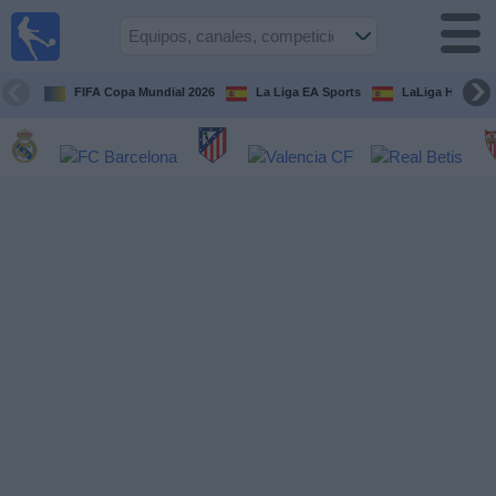
Fútbol
en la
TV
FIFA Copa Mundial 2026
La Liga EA Sports
LaLiga Hypermo
Guía de
Partidos
Televisados
Fútbol
hoy
Equipos
Competiciones
Canales
TV
Otros