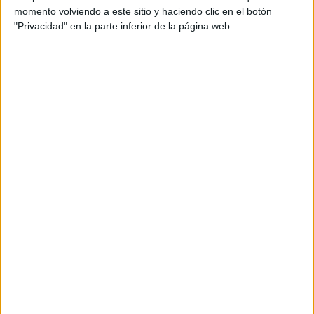
momento volviendo a este sitio y haciendo clic en el botón
"Privacidad" en la parte inferior de la página web.
DATOS ESTADÍSTICOS DEL EQUIPO HK KÓPAVOGUR EN
TELEVISIÓN EN ESPAÑA
A fecha de hoy
08/08/2026
y desde que esta web recoge los datos
estadísticos de cuándo y dónde se televisan los partidos de
Fútbol
del
equipo
HK Kópavogur
en
España
, que fue el
10/04/2023
, podemos dar
los siguientes datos:
54
PARTIDOS TELEVISADOS
47 partidos en abierto
87,04%
7 partidos de pago
12,96%
ÚLTIMO PARTIDO EN ABIERTO
KR Reykjavík - HK Kópavogur