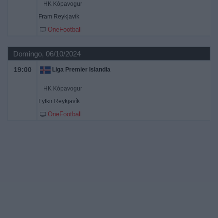
HK Kópavogur
Fram Reykjavík
OneFootball
Domingo, 06/10/2024
19:00
Liga Premier Islandia
HK Kópavogur
Fylkir Reykjavík
OneFootball