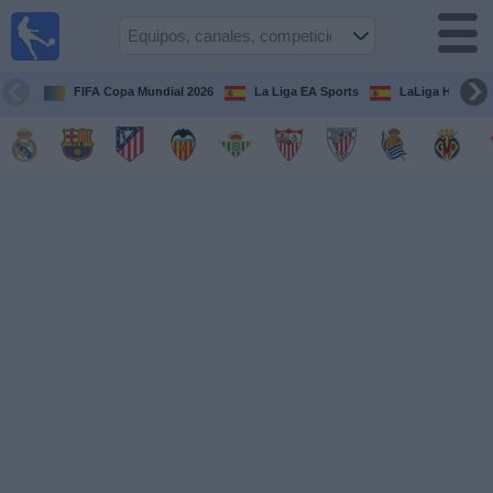
Fútbol
en la
TV
FIFA Copa Mundial 2026
La Liga EA Sports
LaLiga Hypermo
Guía de
Partidos
Televisados
Fútbol
hoy
Equipos
Competiciones
Canales
TV
Otros