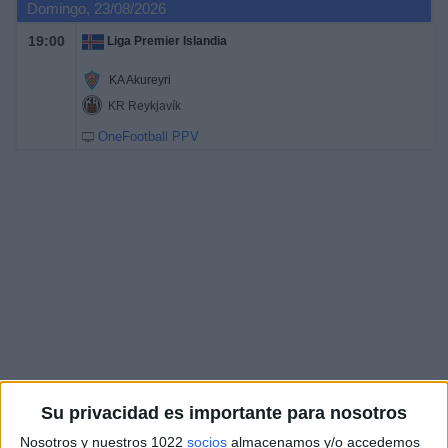
Domingo, 23/08/2026
19:00
Liga Premier Islandia
KA Akureyri
KR Reykjavík
OneFootball PPV
Su privacidad es importante para nosotros
Nosotros y nuestros 1022
socios
almacenamos y/o accedemos