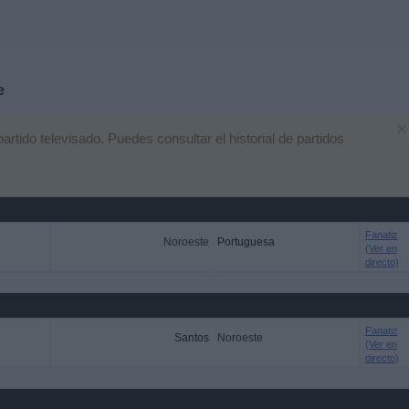
e
×
tido televisado. Puedes consultar el historial de partidos
Fanatiz
Noroeste
Portuguesa
(Ver en
directo)
Fanatiz
Santos
Noroeste
(Ver en
directo)