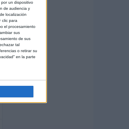
por un dispositivo
ón de audiencia y
de localización
 clic para
bo el procesamiento
cambiar sus
esamiento de sus
echazar tal
erencias o retirar su
vacidad" en la parte