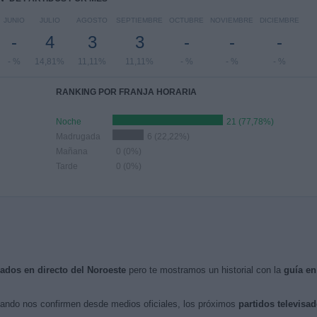
JUNIO
JULIO
AGOSTO
SEPTIEMBRE
OCTUBRE
NOVIEMBRE
DICIEMBRE
-
4
3
3
-
-
-
- %
14,81%
11,11%
11,11%
- %
- %
- %
RANKING POR FRANJA HORARIA
Noche
21 (77,78%)
Madrugada
6 (22,22%)
Mañana
0 (0%)
Tarde
0 (0%)
sados en directo del Noroeste
pero te mostramos un historial con la
guía en
ando nos confirmen desde medios oficiales, los próximos
partidos televisad