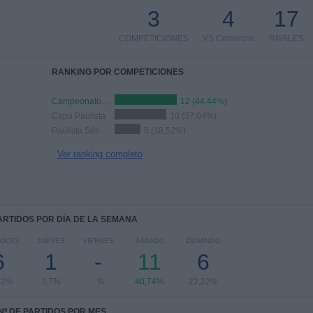
3
4
17
COMPETICIONES
VS Comercial
RIVALES
RANKING POR COMPETICIONES
Campeonato Paulista
12 (44,44%)
Copa Paulista
10 (37,04%)
Paulista Série A3
5 (18,52%)
Ver ranking completo
PARTIDOS POR DÍA DE LA SEMANA
COLES
JUEVES
VIERNES
SÁBADO
DOMINGO
6
1
-
11
6
22%
3,7%
- %
40,74%
22,22%
Nº DE PARTIDOS POR MES