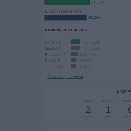
51,85%
13 partidos de visitante
48,15%
RANKING POR EQUIPOS
Comercial
4 (14,81%)
Marília AC
4 (14,81%)
Botafogo SP
3 (11,11%)
EC São Bernardo
2 (7,41%)
Sertãozinho
2 (7,41%)
Ver ranking completo
Nº DE 
LUNES
MARTES
MIÉR
2
1
7,41%
3,7%
22,