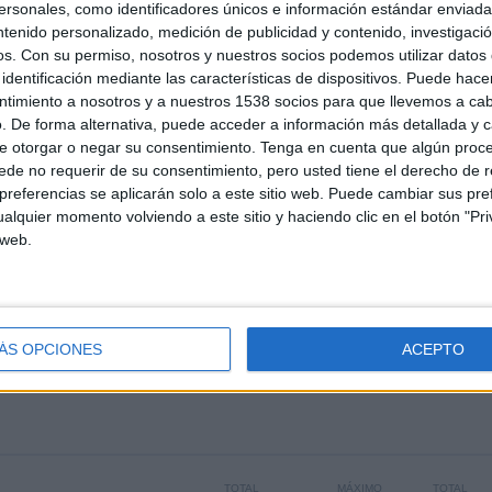
sonales, como identificadores únicos e información estándar enviada 
TE EN TELEVISIÓN EN ESPAÑA
ntenido personalizado, medición de publicidad y contenido, investigaci
os.
Con su permiso, nosotros y nuestros socios podemos utilizar datos 
 los datos estadísticos de cuándo y dónde se televisan los partidos de
Fútbol
del
identificación mediante las características de dispositivos. Puede hacer
odemos dar los siguientes datos:
ntimiento a nosotros y a nuestros 1538 socios para que llevemos a ca
. De forma alternativa, puede acceder a información más detallada y 
e otorgar o negar su consentimiento.
Tenga en cuenta que algún proc
ÚLTIMO PARTIDO EN ABIERTO
55,56%
de no requerir de su consentimiento, pero usted tiene el derecho de r
referencias se aplicarán solo a este sitio web. Puede cambiar sus pref
Marília AC - Noroeste
4,44%
18/09/2022 Copa Paulista por
alquier momento volviendo a este sitio y haciendo clic en el botón "Pri
Elevensports.com, FIFA+
 web.
PARTIDOS
DÍAS
TOTAL
12
1420
4
ÁS OPCIONES
ACEPTO
CONSECUTIVOS
SIN PARTIDO
CANALES TV
DE PAGO
GRATUÍTO
TOTAL
MÁXIMO
TOTAL