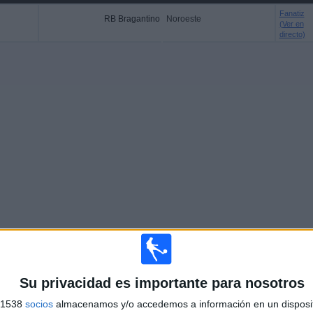
Fanatiz
RB Bragantino
Noroeste
(Ver en
directo)
Más días
Su privacidad es importante para nosotros
s 1538
socios
almacenamos y/o accedemos a información en un disposit