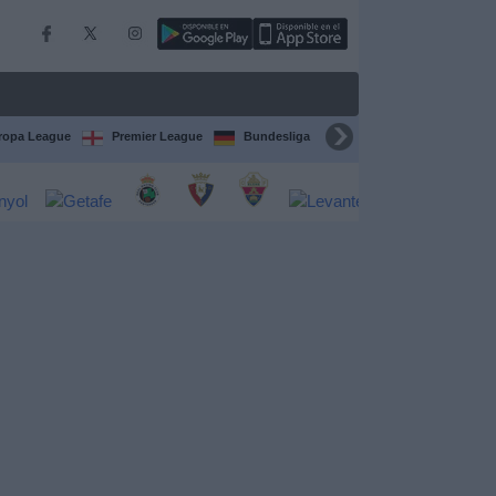
ropa League
Premier League
Bundesliga
Supercopa de España