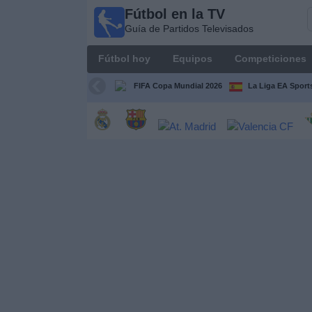
Fútbol en la TV
Fútbol
Guía de Partidos Televisados
en la
TV
Fútbol hoy
Equipos
Competiciones
Guía de
Partidos
FIFA Copa Mundial 2026
La Liga EA Sport
Televisados
Fútbol
hoy
Equipos
Competiciones
Canales
TV
Otros