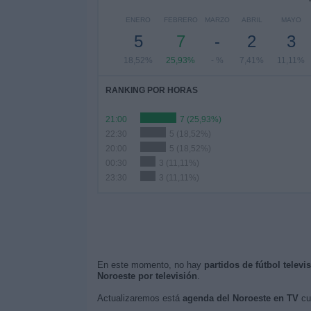
ENERO
FEBRERO
MARZO
ABRIL
MAYO
5
7
-
2
3
18,52%
25,93%
- %
7,41%
11,11%
RANKING POR HORAS
21:00
7 (25,93%)
22:30
5 (18,52%)
20:00
5 (18,52%)
00:30
3 (11,11%)
23:30
3 (11,11%)
En este momento, no hay
partidos de fútbol televi
Noroeste por televisión
.
Actualizaremos está
agenda del Noroeste en TV
cu