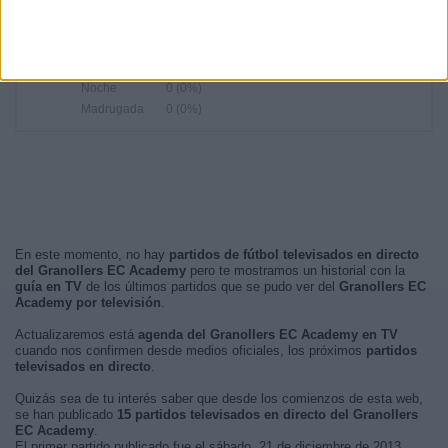
RANKING POR FRANJA HORARIA
Tarde
10 (66,67%)
Mañana
5 (33,33%)
Noche
0 (0%)
Madrugada
0 (0%)
En este momento, no hay
partidos de fútbol televisados en directo
del Granollers EC Academy
pero te mostramos un historial con la
guía en TV
de los últimos partidos que se pudo ver del
Granollers EC
Academy por televisión
.
Actualizaremos está
agenda del Granollers EC Academy en TV
cuando nos confirmen desde medios oficiales, los próximos
partidos
televisados en directo
.
Quizás sea de tu interés saber que desde los comienzos de esta web,
se han publicado
15 partidos televisados en directo del Granollers
EC Academy
.
El primer partido publicado fue el sábado, 21 de diciembre de 2013