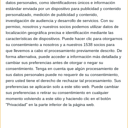
Domingo, 20/10/2024
datos personales, como identificadores únicos e información
estándar enviada por un dispositivo para publicidad y contenido
18:00
Liga Nacional Juvenil
personalizado, medición de publicidad y contenido,
Grupo 7 (Cataluña)
investigación de audiencia y desarrollo de servicios.
Con su
permiso, nosotros y nuestros socios podemos utilizar datos de
localización geográfica precisa e identificación mediante las
Sant Cugat Academy
características de dispositivos. Puede hacer clic para otorgarnos
su consentimiento a nosotros y a nuestros 1538 socios para
Granollers EC Academy
que llevemos a cabo el procesamiento previamente descrito. De
La Xarxa+
forma alternativa, puede acceder a información más detallada y
cambiar sus preferencias antes de otorgar o negar su
Sábado, 11/03/2023
consentimiento.
Tenga en cuenta que algún procesamiento de
sus datos personales puede no requerir de su consentimiento,
10:30
División Honor Infantil
pero usted tiene el derecho de rechazar tal procesamiento. Sus
Grupo 1 (Cataluña)
preferencias se aplicarán solo a este sitio web. Puede cambiar
sus preferencias o retirar su consentimiento en cualquier
momento volviendo a este sitio y haciendo clic en el botón
FC Barcelona Academy
"Privacidad" en la parte inferior de la página web.
Granollers EC Academy
Barça TV+ Plus