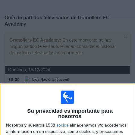
Deportes
Guía de partidos televisados de
Granollers EC
Noticias
Academy
×
Widget
Granollers EC Academy:
En este momento no hay
ningún partido televisado. Puedes consultar el historial
de partidos televisados anteriormente.
Domingo, 15/12/2024
18:00
Liga Nacional Juvenil
Grupo 7 (Cataluña)
Granollers EC Academy
Su privacidad es importante para
CE Europa Academy
nosotros
La Xarxa+
Nosotros y nuestros 1538
socios
almacenamos y/o accedemos
a información en un dispositivo, como cookies, y procesamos