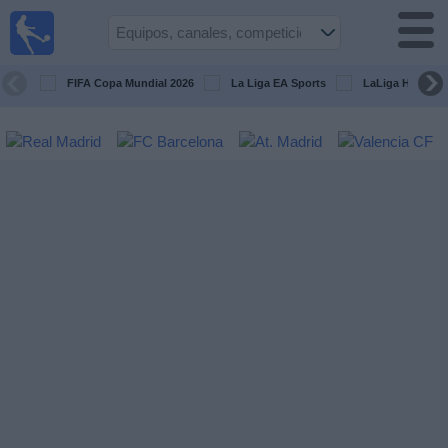
Fútbol
en la
TV
FIFA Copa Mundial 2026
La Liga EA Sports
LaLiga Hypermo
Guía de
Partidos
Televisados
Fútbol
hoy
Equipos
Competiciones
Canales
TV
Otros