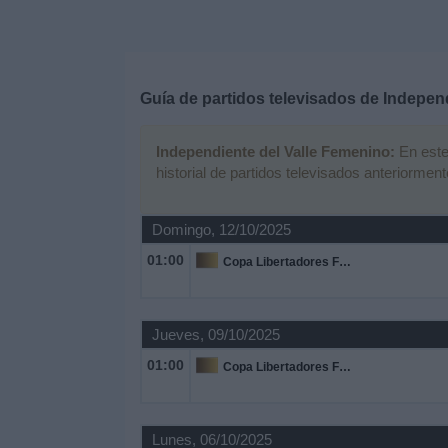
Deportes
Noticias
Guía de partidos televisados de
Independ
Widget
Independiente del Valle Femenino:
En este
historial de partidos televisados anteriorment
Domingo, 12/10/2025
01:00
Copa Libertadores Femenina
Jueves, 09/10/2025
01:00
Copa Libertadores Femenina
Lunes, 06/10/2025