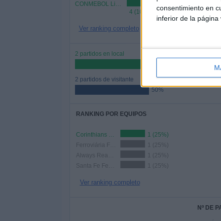
CONMEBOL Libertadores YouTube
consentimiento en cu
4 (100%)
inferior de la página
Ver ranking completo
2 partidos en local
50%
M
2 partidos de visitante
50%
RANKING POR EQUIPOS
Corinthians Femenino
1 (25%)
Ferroviária Femenino
1 (25%)
Always ReadyFemenino
1 (25%)
Santa Fe Femenino
1 (25%)
Ver ranking completo
Nº DE 