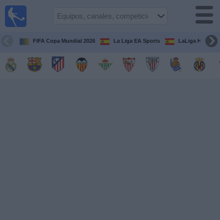
Fútbol
en la
TV
FIFA Copa Mundial 2026
La Liga EA Sports
LaLiga Hypermo
Guía de
Partidos
Televisados
Fútbol
hoy
Equipos
Competiciones
Canales
TV
Otros