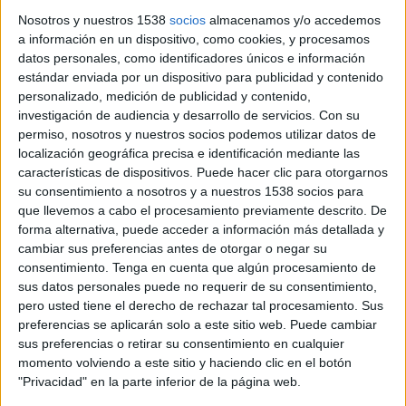
Nosotros y nuestros 1538
socios
almacenamos y/o accedemos
Domingo, 22/03/2026
a información en un dispositivo, como cookies, y procesamos
datos personales, como identificadores únicos e información
18:30
Copa Libertadores Sub-20
estándar enviada por un dispositivo para publicidad y contenido
3er Puesto
personalizado, medición de publicidad y contenido,
investigación de audiencia y desarrollo de servicios.
Con su
Olimpia Academy
permiso, nosotros y nuestros socios podemos utilizar datos de
Palmeiras Academy
localización geográfica precisa e identificación mediante las
CONMEBOL Libertadores YouTube
características de dispositivos. Puede hacer clic para otorgarnos
su consentimiento a nosotros y a nuestros 1538 socios para
22:30
Copa Libertadores Sub-20
que llevemos a cabo el procesamiento previamente descrito. De
Final
forma alternativa, puede acceder a información más detallada y
cambiar sus preferencias antes de otorgar o negar su
CR Flamengo Academy
consentimiento.
Tenga en cuenta que algún procesamiento de
Santiago Wanderers Academy
sus datos personales puede no requerir de su consentimiento,
CONMEBOL Libertadores YouTube
pero usted tiene el derecho de rechazar tal procesamiento. Sus
preferencias se aplicarán solo a este sitio web. Puede cambiar
Viernes, 20/03/2026
sus preferencias o retirar su consentimiento en cualquier
momento volviendo a este sitio y haciendo clic en el botón
00:00
Copa Libertadores
"Privacidad" en la parte inferior de la página web.
Sorteo de Fase de Grupos