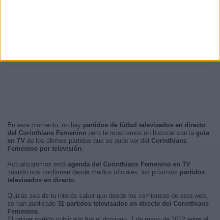
RANKING POR FRANJA HORARIA
Noche
24 (77,42%)
Tarde
4 (12,9%)
Madrugada
3 (9,68%)
Mañana
0 (0%)
En este momento, no hay
partidos de fútbol televisados en directo
del Corinthians Femenino
pero te mostramos un historial con la
guía
en TV
de los últimos partidos que se pudo ver del
Corinthians
Femenino por televisión
.
Actualizaremos está
agenda del Corinthians Femenino en TV
cuando nos confirmen desde medios oficiales, los próximos
partidos
televisados en directo
.
Quizás sea de tu interés saber que desde los comienzos de esta web,
se han publicado
31 partidos televisados en directo del Corinthians
Femenino
.
El primer partido publicado fue el domingo, 1 de mayo de 2022 entre el