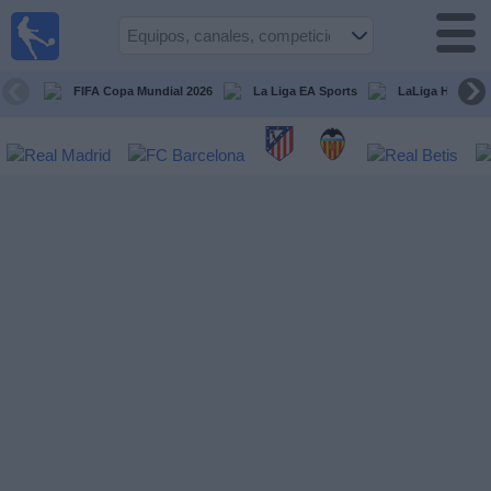
Fútbol
en la
TV
FIFA Copa Mundial 2026
La Liga EA Sports
LaLiga Hypermo
Guía de
Partidos
Televisados
Fútbol
hoy
Equipos
Competiciones
Canales
TV
Otros