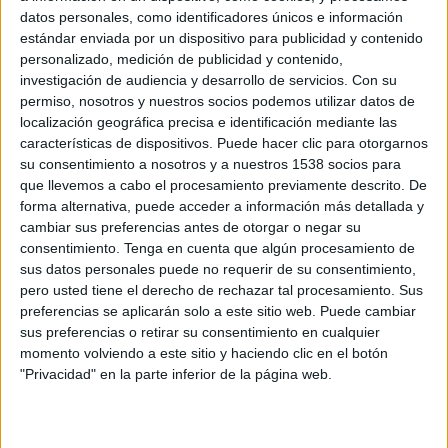
13:30
FIFA Women’s Champions Cup
datos personales, como identificadores únicos e información
Semifinales
estándar enviada por un dispositivo para publicidad y contenido
personalizado, medición de publicidad y contenido,
NJ/NY Gotham FC
investigación de audiencia y desarrollo de servicios.
Con su
Corinthians Femenino
permiso, nosotros y nuestros socios podemos utilizar datos de
localización geográfica precisa e identificación mediante las
FIFA+
DAZN (Ver en directo)
características de dispositivos. Puede hacer clic para otorgarnos
DAZN App Gratis (Ver gratis)
su consentimiento a nosotros y a nuestros 1538 socios para
que llevemos a cabo el procesamiento previamente descrito. De
Sábado, 18/10/2025
forma alternativa, puede acceder a información más detallada y
cambiar sus preferencias antes de otorgar o negar su
21:30
Copa Libertadores Femenina
consentimiento.
Tenga en cuenta que algún procesamiento de
Final
sus datos personales puede no requerir de su consentimiento,
pero usted tiene el derecho de rechazar tal procesamiento. Sus
preferencias se aplicarán solo a este sitio web. Puede cambiar
Corinthians Femenino
sus preferencias o retirar su consentimiento en cualquier
Deportivo Cali Femenino
momento volviendo a este sitio y haciendo clic en el botón
"Privacidad" en la parte inferior de la página web.
CONMEBOL Libertadores YouTube