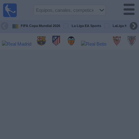
Fútbol
en la
TV
FIFA Copa Mundial 2026
La Liga EA Sports
LaLiga Hypermo
Guía de
Partidos
Televisados
Fútbol
hoy
Equipos
Competiciones
Canales
TV
Otros