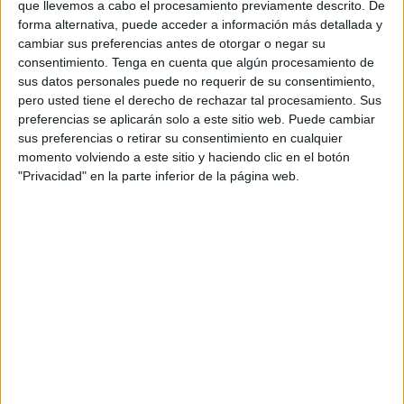
que llevemos a cabo el procesamiento previamente descrito. De
DATOS ESTADÍSTICOS DEL EQUIPO CRYSTAL PALACE
forma alternativa, puede acceder a información más detallada y
ACADEMY EN TELEVISIÓN EN ESPAÑA
cambiar sus preferencias antes de otorgar o negar su
consentimiento.
Tenga en cuenta que algún procesamiento de
A fecha de hoy
07/08/2026
y desde que esta web recoge los datos
sus datos personales puede no requerir de su consentimiento,
estadísticos de cuándo y dónde se televisan los partidos de
Fútbol
del
pero usted tiene el derecho de rechazar tal procesamiento. Sus
equipo
Crystal Palace Academy
en
España
, que fue el
27/12/2015
,
preferencias se aplicarán solo a este sitio web. Puede cambiar
podemos dar los siguientes datos:
sus preferencias o retirar su consentimiento en cualquier
momento volviendo a este sitio y haciendo clic en el botón
3
"Privacidad" en la parte inferior de la página web.
PARTIDOS TELEVISADOS
2 partidos en abierto
66,67%
1 partidos de pago
33,33%
ÚLTIMO PARTIDO EN ABIERTO
Crystal Palace Academy - Valencia-Mestalla
04/11/2025 Premier League International Cup por Valencia CF YouTube,
Valencia CF App