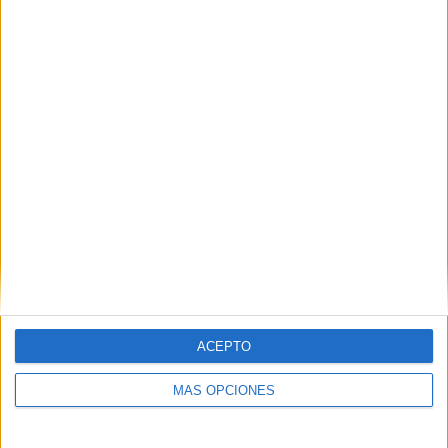
TOTAL
MÁXIMO
TOTAL
3
1
3
COMPETICIONES
VS FC
RIVALES
Barcelona
Academy
RANKING POR EQUIPOS
FC Barcelona Academy
1 (33,33%)
Chelsea Academy
1 (33,33%)
Valencia-Mestalla
1 (33,33%)
Ver ranking completo
RANKING POR COMPETICIONES
LaLiga Futures
1 (33,33%)
ACEPTO
Premier League International Cup
1 (33,33%)
U18 Premier League
1 (33,33%)
MÁS OPCIONES
Ver ranking completo