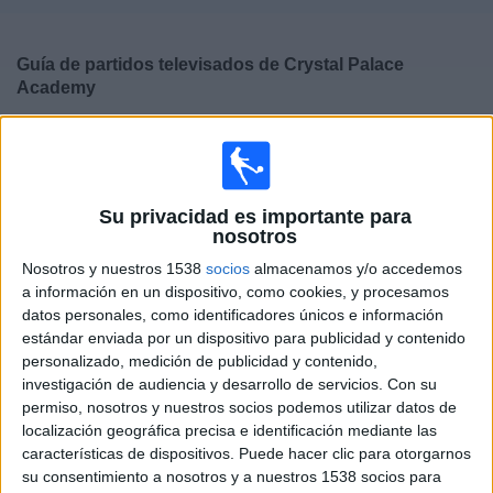
Deportes
Guía de partidos televisados de
Crystal Palace
Noticias
Academy
×
Widget
Crystal Palace Academy:
En este momento no hay
ningún partido televisado. Puedes consultar el historial
de partidos televisados anteriormente.
Su privacidad es importante para
nosotros
Sábado, 04/04/2026
Nosotros y nuestros 1538
socios
almacenamos y/o accedemos
12:00
a información en un dispositivo, como cookies, y procesamos
U18 Premier League
datos personales, como identificadores únicos e información
estándar enviada por un dispositivo para publicidad y contenido
personalizado, medición de publicidad y contenido,
investigación de audiencia y desarrollo de servicios.
Con su
Chelsea Academy
permiso, nosotros y nuestros socios podemos utilizar datos de
Crystal Palace Academy
localización geográfica precisa e identificación mediante las
Chelsea App
características de dispositivos. Puede hacer clic para otorgarnos
su consentimiento a nosotros y a nuestros 1538 socios para