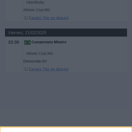
Uberlândia
Athletic Club MG
Fanatiz (Ver en directo)
Viernes, 21/02/2025
23:30
Campeonato Mineiro
Athletic Club MG
Democrata GV
Fanatiz (Ver en directo)