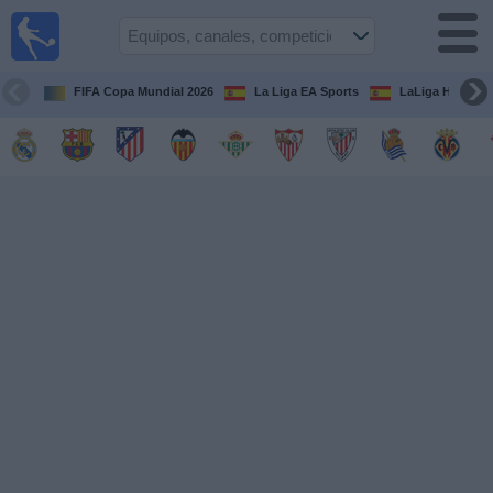
Fútbol
en la
TV
FIFA Copa Mundial 2026
La Liga EA Sports
LaLiga Hypermo
Guía de
Partidos
Televisados
Fútbol
hoy
Equipos
Competiciones
Canales
TV
Otros