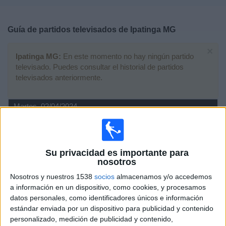
Deportes
Guía de partidos televisados de
Ipatinga MG
Noticias
×
Ipatinga MG:
En este momento no hay ningún partido
Widget
televisado. Puedes consultar el historial de partidos
televisados anteriormente.
Martes, 02/04/2024
01:30
Campeonato Mineiro
Democrata GV
Su privacidad es importante para
Ipatinga MG
nosotros
Fanatiz (Ver en directo)
Brasileirão Play
Nosotros y nuestros 1538
socios
almacenamos y/o accedemos
a información en un dispositivo, como cookies, y procesamos
Viernes, 22/03/2024
datos personales, como identificadores únicos e información
estándar enviada por un dispositivo para publicidad y contenido
00:00
Campeonato Mineiro
personalizado, medición de publicidad y contenido,