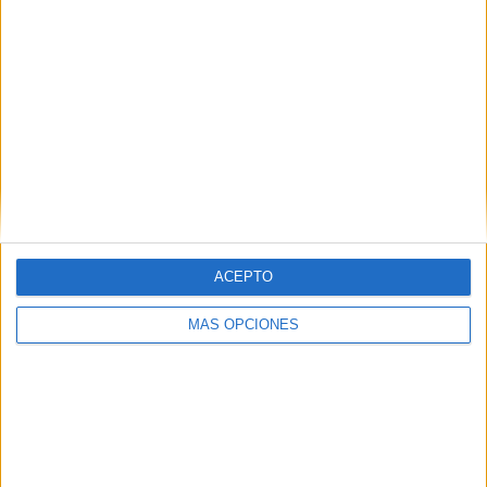
Brasileirão Play
10 (100%)
Ver ranking completo
PARTIDOS
DÍAS
TOTAL
10
1280
2
CONSECUTIVOS
SIN PARTIDO
CANALES TV
DE PAGO
GRATUÍTO
6 partidos en local
60%
ACEPTO
4 partidos de visitante
40%
MÁS OPCIONES
TOTAL
MÁXIMO
TOTAL
1
2
7
COMPETICIONES
VS Atlético
RIVALES
Mineiro
RANKING POR EQUIPOS