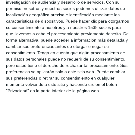
investigación de audiencia y desarrollo de servicios.
Con su
Patrocinense
permiso, nosotros y nuestros socios podemos utilizar datos de
Ipatinga MG
localización geográfica precisa e identificación mediante las
Fanatiz (Ver en directo)
Brasileirão Play
características de dispositivos. Puede hacer clic para otorgarnos
su consentimiento a nosotros y a nuestros 1538 socios para
Sábado, 02/03/2024
que llevemos a cabo el procesamiento previamente descrito. De
forma alternativa, puede acceder a información más detallada y
20:30
Campeonato Mineiro
cambiar sus preferencias antes de otorgar o negar su
consentimiento.
Tenga en cuenta que algún procesamiento de
Atlético Mineiro
sus datos personales puede no requerir de su consentimiento,
Ipatinga MG
pero usted tiene el derecho de rechazar tal procesamiento. Sus
Fanatiz (Ver en directo)
Brasileirão Play
preferencias se aplicarán solo a este sitio web. Puede cambiar
sus preferencias o retirar su consentimiento en cualquier
momento volviendo a este sitio y haciendo clic en el botón
"Privacidad" en la parte inferior de la página web.