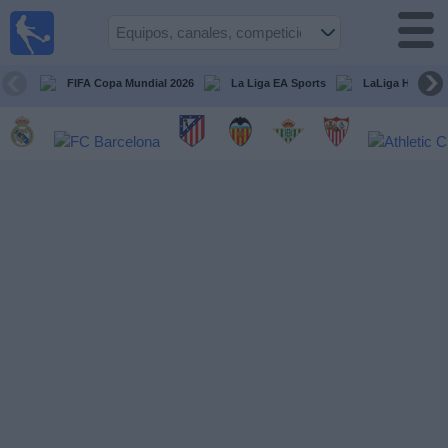
Fútbol
en la
TV
FIFA Copa Mundial 2026
La Liga EA Sports
LaLiga Hypermo
Guía de
Partidos
Televisados
Fútbol
hoy
Equipos
Competiciones
Canales
TV
Otros