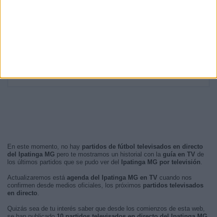
19:30
1 (10%)
RANKING POR FRANJA HORARIA
Noche
6 (60%)
Madrugada
4 (40%)
Mañana
0 (0%)
Tarde
0 (0%)
En este momento, no hay
partidos de fútbol televisados en directo
del Ipatinga MG
pero te mostramos un historial con la
guía en TV
de
los últimos partidos que se pudo ver del
Ipatinga MG por televisión
.
Actualizaremos está
agenda del Ipatinga MG en TV
cuando nos
confirmen desde medios oficiales, los próximos
partidos televisados
en directo
.
Quizás sea de tu interés saber que desde los comienzos de esta web,
se han publicado
10 partidos televisados en directo del Ipatinga MG
.