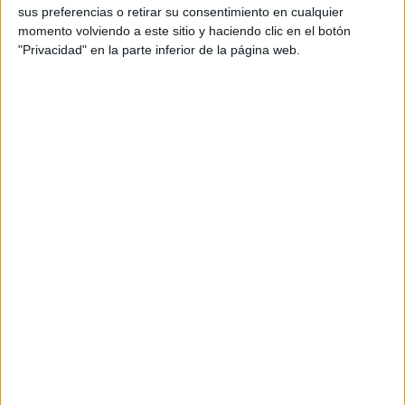
sus preferencias o retirar su consentimiento en cualquier
momento volviendo a este sitio y haciendo clic en el botón
Más días
"Privacidad" en la parte inferior de la página web.
DATOS ESTADÍSTICOS DEL EQUIPO BINISALEM EN
TELEVISIÓN EN ESPAÑA
A fecha de hoy
08/08/2026
y desde que esta web recoge los datos
estadísticos de cuándo y dónde se televisan los partidos de
Fútbol
del
equipo
Binisalem
en
España
, que fue el
22/12/2012
, podemos dar los
siguientes datos:
20
PARTIDOS TELEVISADOS
17 partidos en abierto
85%
3 partidos de pago
15%