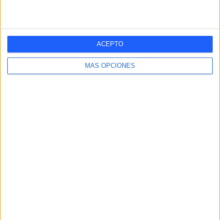
Segunda B
6 (30%)
Ver ranking completo
ACEPTO
Nº DE PARTIDOS POR DÍA DE LA SEMANA
MÁS OPCIONES
LUNES
MARTES
MIÉRCOLES
JUEVES
VIERNES
-
-
-
1
1
- %
- %
- %
5%
5%
SÁBADO
DOMINGO
6
12
30%
60%
Nº DE PARTIDOS POR MES
ENERO
FEBRERO
MARZO
ABRIL
MAYO
JUNIO
JULIO
AGOSTO
1
3
5
1
-
-
-
-
5%
15%
25%
5%
- %
- %
- %
- %