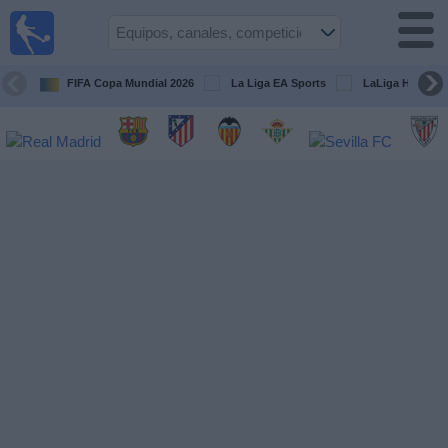
Fútbol
en la
TV
FIFA Copa Mundial 2026
La Liga EA Sports
LaLiga Hypermo
Guía de
Partidos
Televisados
Fútbol
hoy
Equipos
Competiciones
Canales
TV
Otros