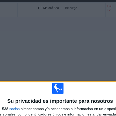
FCF
CE Mataró Academy
Bellvitge
TV
Su privacidad es importante para nosotros
Más días
s 1538
socios
almacenamos y/o accedemos a información en un disposit
sonales, como identificadores únicos e información estándar enviada 