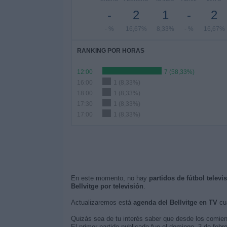
-
2
1
-
2
- %
16,67%
8,33%
- %
16,67%
RANKING POR HORAS
12:00
7 (58,33%)
16:00
1 (8,33%)
18:00
1 (8,33%)
17:30
1 (8,33%)
17:00
1 (8,33%)
En este momento, no hay
partidos de fútbol televi
Bellvitge por televisión
.
Actualizaremos está
agenda del Bellvitge en TV
cua
Quizás sea de tu interés saber que desde los comie
El primer partido publicado fue el domingo, 3 de feb