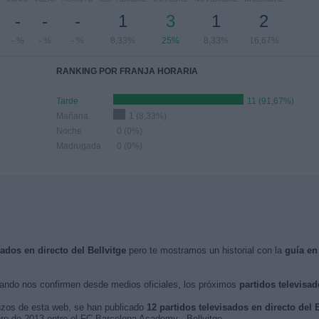
-
-
-
1
3
1
2
- %
- %
- %
8,33%
25%
8,33%
16,67%
RANKING POR FRANJA HORARIA
Tarde
11 (91,67%)
Mañana
1 (8,33%)
Noche
0 (0%)
Madrugada
0 (0%)
sados en directo del Bellvitge
pero te mostramos un historial con la
guía en
ndo nos confirmen desde medios oficiales, los próximos
partidos televisad
nzos de esta web, se han publicado
12 partidos televisados en directo del B
rero de 2013 entre el FC Barcelona Academy - Bellvitge.