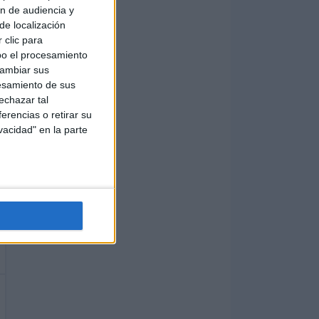
ón de audiencia y
de localización
 clic para
bo el procesamiento
cambiar sus
esamiento de sus
echazar tal
erencias o retirar su
vacidad" en la parte