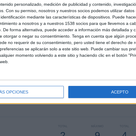
ntenido personalizado, medición de publicidad y contenido, investigaci
TGE EN TELEVISIÓN EN ESPAÑA
os.
Con su permiso, nosotros y nuestros socios podemos utilizar datos 
identificación mediante las características de dispositivos. Puede hacer
 los datos estadísticos de cuándo y dónde se televisan los partidos de
Fútbol
del
ntimiento a nosotros y a nuestros 1538 socios para que llevemos a ca
demos dar los siguientes datos:
. De forma alternativa, puede acceder a información más detallada y 
e otorgar o negar su consentimiento.
Tenga en cuenta que algún proc
de no requerir de su consentimiento, pero usted tiene el derecho de r
ÚLTIMO PARTIDO EN ABIERTO
referencias se aplicarán solo a este sitio web. Puede cambiar sus pref
alquier momento volviendo a este sitio y haciendo clic en el botón "Pri
Bellvitge - FC Barcelona Academy
66,67%
19/02/2022 División Honor Juvenil por FCF TV
 web.
PARTIDOS
DÍAS
TOTAL
1
1629
3
ÁS OPCIONES
ACEPTO
CONSECUTIVOS
SIN PARTIDO
CANALES TV
DE PAGO
GRATUÍTO
TOTAL
MÁXIMO
TOTAL
2
9
4