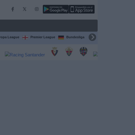
ropa League
Premier League
Bundesliga
Supercopa de España