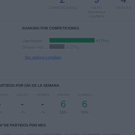
COMPETICIONES
VS FC
RIVALES
Barcelona
Academy
RANKING POR COMPETICIONES
Liga Nacional Juvenil
9 (75%)
División Honor Juvenil
3 (25%)
Ver ranking completo
PARTIDOS POR DÍA DE LA SEMANA
COLES
JUEVES
VIERNES
SÁBADO
DOMINGO
-
-
-
6
6
 %
- %
- %
50%
50%
Nº DE PARTIDOS POR MES
JUNIO
JULIO
AGOSTO
SEPTIEMBRE
OCTUBRE
NOVIEMBRE
DICIEMBRE