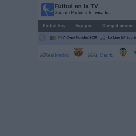
Fútbol en la TV
Fútbol
Guía de Partidos Televisados
en la
TV
Fútbol hoy
Equipos
Competiciones
Guía de
Partidos
FIFA Copa Mundial 2026
La Liga EA Sport
Televisados
Fútbol
hoy
Equipos
Competiciones
Canales
TV
Otros