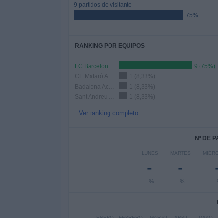
9 partidos de visitante
75%
RANKING POR EQUIPOS
FC Barcelona Academy
9 (75%)
CE Mataró Academy
1 (8,33%)
Badalona Academy
1 (8,33%)
Sant Andreu Academy
1 (8,33%)
Ver ranking completo
Nº DE 
LUNES
MARTES
MIÉR
-
-
- %
- %
-
ENERO
FEBRERO
MARZO
ABRIL
MAYO