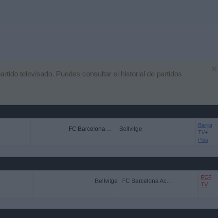
e
×
ido televisado. Puedes consultar el historial de partidos
Barça
FC Barcelona Academy
Bellvitge
TV+
Plus
FCF
Bellvitge
FC Barcelona Academy
TV