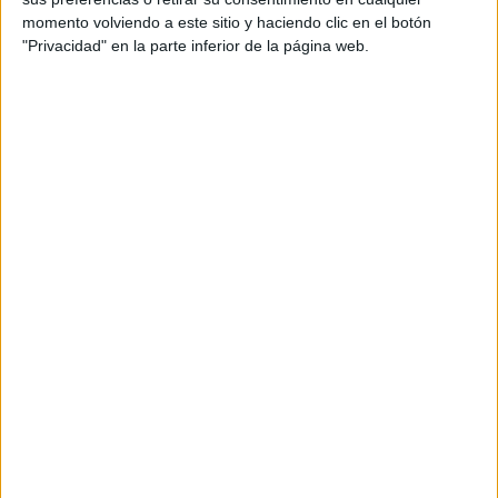
momento volviendo a este sitio y haciendo clic en el botón
"Privacidad" en la parte inferior de la página web.
DATOS ESTADÍSTICOS DEL EQUIPO BARRA DO GARÇAS
FC EN TELEVISIÓN EN ESPAÑA
A fecha de hoy
08/08/2026
y desde que esta web recoge los datos
estadísticos de cuándo y dónde se televisan los partidos de
Fútbol
del
equipo
Barra do Garças FC
en
España
, que fue el
22/01/2022
, podemos
dar los siguientes datos:
46
PARTIDOS TELEVISADOS
11 partidos en abierto
23,91%
35 partidos de pago
76,09%
ÚLTIMO PARTIDO EN ABIERTO
Barra do Garças FC - Marcílio Dias