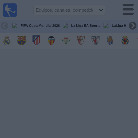
Fútbol
en la
TV
FIFA Copa Mundial 2026
La Liga EA Sports
LaLiga Hypermo
Guía de
Partidos
Televisados
Fútbol
hoy
Equipos
Competiciones
Canales
TV
Otros