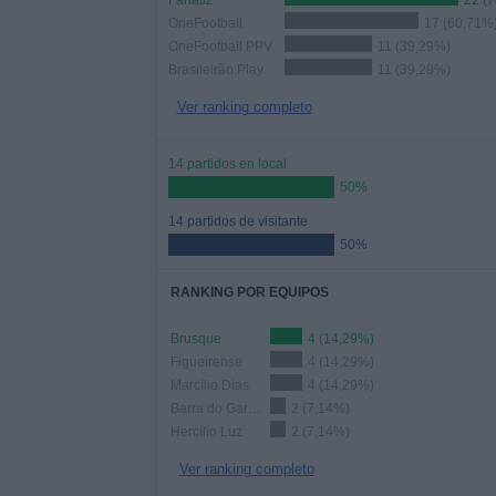
Fanatiz
22 (
OneFootball
17 (60,71%
OneFootball PPV
11 (39,29%)
Brasileirão Play
11 (39,29%)
Ver ranking completo
14 partidos en local
50%
14 partidos de visitante
50%
RANKING POR EQUIPOS
Brusque
4 (14,29%)
Figueirense
4 (14,29%)
Marcílio Dias
4 (14,29%)
Barra do Garças FC
2 (7,14%)
Hercílio Luz
2 (7,14%)
Ver ranking completo