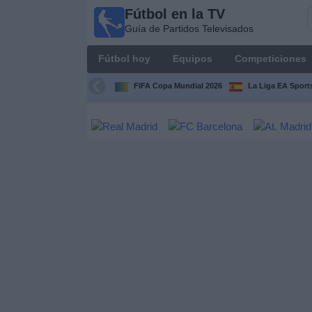
Fútbol en la TV
Fútbol
Guía de Partidos Televisados
en la
TV
Fútbol hoy
Equipos
Competiciones
Guía de
Partidos
FIFA Copa Mundial 2026
La Liga EA Sport
Televisados
Fútbol
hoy
Equipos
Competiciones
Canales
TV
Otros