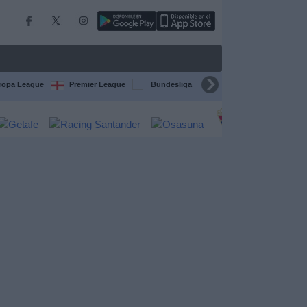
ropa League
Premier League
Bundesliga
Supercopa de España