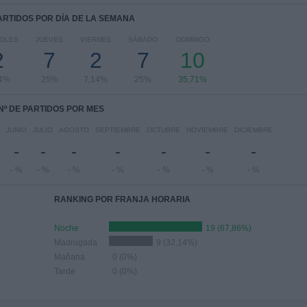
PARTIDOS POR DÍA DE LA SEMANA
COLES
JUEVES
VIERNES
SÁBADO
DOMINGO
2
7
2
7
10
14%
25%
7,14%
25%
35,71%
Nº DE PARTIDOS POR MES
JUNIO
JULIO
AGOSTO
SEPTIEMBRE
OCTUBRE
NOVIEMBRE
DICIEMBRE
-
-
-
-
-
-
-
- %
- %
- %
- %
- %
- %
- %
RANKING POR FRANJA HORARIA
Noche
19 (67,86%)
Madrugada
9 (32,14%)
Mañana
0 (0%)
Tarde
0 (0%)