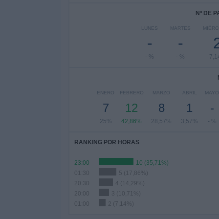
Nº DE 
LUNES
MARTES
MIÉR
-
-
- %
- %
7,
ENERO
FEBRERO
MARZO
ABRIL
MAYO
7
12
8
1
-
25%
42,86%
28,57%
3,57%
- %
RANKING POR HORAS
23:00
10 (35,71%)
01:30
5 (17,86%)
20:30
4 (14,29%)
20:00
3 (10,71%)
01:00
2 (7,14%)