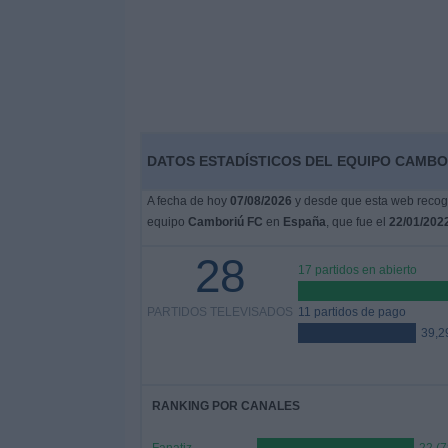
DATOS ESTADÍSTICOS DEL EQUIPO CAMBOR
A fecha de hoy
07/08/2026
y desde que esta web recoge
equipo
Camboriú FC
en
España
, que fue el
22/01/202
28
17 partidos en abierto
PARTIDOS TELEVISADOS
11 partidos de pago
39,
RANKING POR CANALES