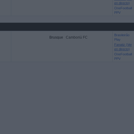
en directo)
OneFootball
PPV
Brasileirão
Brusque
Camboriú FC
Play
Fanatiz (Ver
en directo)
OneFootball
PPV