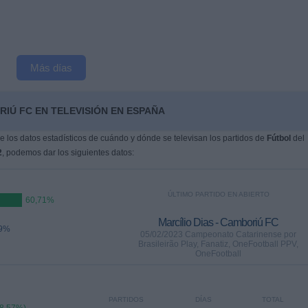
Más días
IÚ FC EN TELEVISIÓN EN ESPAÑA
 los datos estadísticos de cuándo y dónde se televisan los partidos de
Fútbol
del
2
, podemos dar los siguientes datos:
ÚLTIMO PARTIDO EN ABIERTO
60,71%
Marcílio Dias - Camboriú FC
29%
05/02/2023 Campeonato Catarinense por
Brasileirão Play, Fanatiz, OneFootball PPV,
OneFootball
PARTIDOS
DÍAS
TOTAL