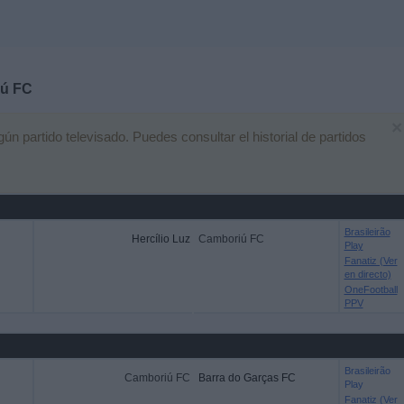
ú FC
×
 partido televisado. Puedes consultar el historial de partidos
Brasileirão
Hercílio Luz
Camboriú FC
Play
Fanatiz (Ver
en directo)
OneFootball
PPV
Brasileirão
Camboriú FC
Barra do Garças FC
Play
Fanatiz (Ver