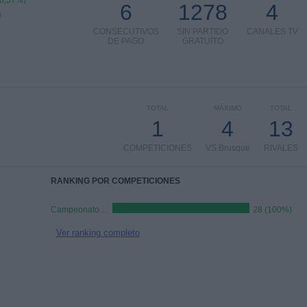
78,57%)
6
1278
4
)
CONSECUTIVOS
SIN PARTIDO
CANALES TV
DE PAGO
GRATUÍTO
TOTAL
MÁXIMO
TOTAL
1
4
13
COMPETICIONES
VS Brusque
RIVALES
RANKING POR COMPETICIONES
Campeonato Catarinense
28 (100%)
Ver ranking completo