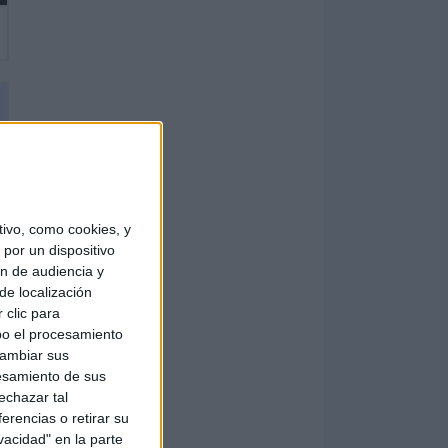
ivo, como cookies, y
por un dispositivo
ón de audiencia y
de localización
 clic para
bo el procesamiento
cambiar sus
esamiento de sus
echazar tal
erencias o retirar su
vacidad" en la parte