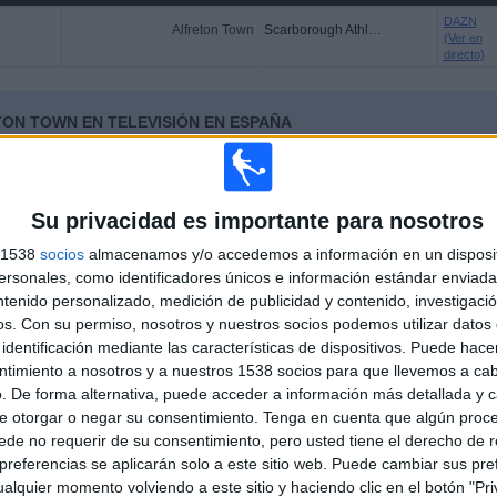
DAZN
Alfreton Town
Scarborough Athletic
(Ver en
directo)
TON TOWN EN TELEVISIÓN EN ESPAÑA
 los datos estadísticos de cuándo y dónde se televisan los partidos de
Fútbol
del
4
, podemos dar los siguientes datos:
Su privacidad es importante para nosotros
s 1538
socios
almacenamos y/o accedemos a información en un disposit
sonales, como identificadores únicos e información estándar enviada 
ntenido personalizado, medición de publicidad y contenido, investigaci
os.
Con su permiso, nosotros y nuestros socios podemos utilizar datos 
identificación mediante las características de dispositivos. Puede hacer
ntimiento a nosotros y a nuestros 1538 socios para que llevemos a ca
. De forma alternativa, puede acceder a información más detallada y 
PARTIDOS
DÍAS
TOTAL
e otorgar o negar su consentimiento.
Tenga en cuenta que algún proc
7
615
1
de no requerir de su consentimiento, pero usted tiene el derecho de r
referencias se aplicarán solo a este sitio web. Puede cambiar sus pref
CONSECUTIVOS
SIN PARTIDO
CANALES TV
alquier momento volviendo a este sitio y haciendo clic en el botón "Pri
DE PAGO
GRATUÍTO