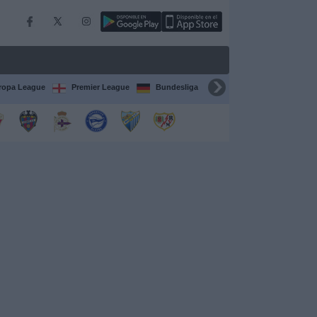
ropa League
Premier League
Bundesliga
Supercopa de España