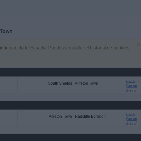
 Town
×
n partido televisado. Puedes consultar el historial de partidos
DAZN
South Shields
Alfreton Town
(Ver en
directo)
DAZN
Alfreton Town
Radcliffe Borough
(Ver en
directo)