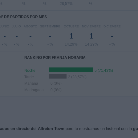
 %
- %
- %
28,57%
- %
Nº DE PARTIDOS POR MES
JUNIO
JULIO
AGOSTO
SEPTIEMBRE
OCTUBRE
NOVIEMBRE
DICIEMBRE
-
-
-
-
1
1
-
- %
- %
- %
- %
14,29%
14,29%
- %
RANKING POR FRANJA HORARIA
Noche
5 (71,43%)
Tarde
2 (28,57%)
Mañana
0 (0%)
Madrugada
0 (0%)
sados en directo del Alfreton Town
pero te mostramos un historial con la
gu