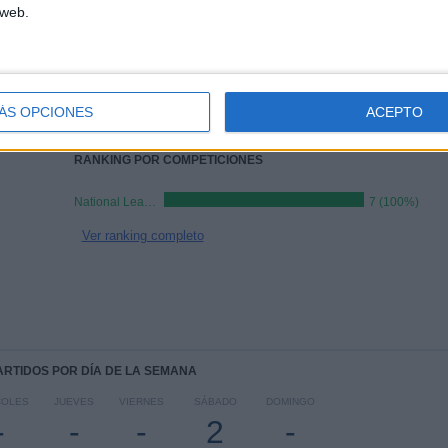
 web.
TOTAL
MÁXIMO
TOTAL
1
2
6
COMPETICIONES
VS Scunthorpe
RIVALES
ÁS OPCIONES
ACEPTO
Utd.
RANKING POR COMPETICIONES
National League North
7 (100%)
Ver ranking completo
PARTIDOS POR DÍA DE LA SEMANA
COLES
JUEVES
VIERNES
SÁBADO
DOMINGO
-
-
-
2
-