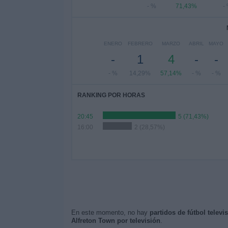
- %
71,43%
-
ENERO
FEBRERO
MARZO
ABRIL
MAYO
-
1
4
-
-
- %
14,29%
57,14%
- %
- %
RANKING POR HORAS
20:45
5 (71,43%)
16:00
2 (28,57%)
En este momento, no hay
partidos de fútbol televi
Alfreton Town por televisión
.