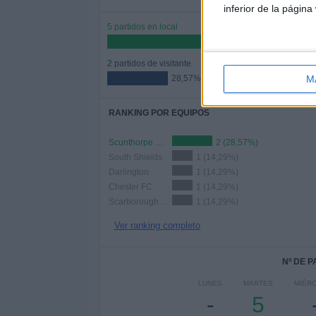
inferior de la página
5 partidos en local
71,43%
2 partidos de visitante
M
28,57%
RANKING POR EQUIPOS
Scunthorpe Utd.
2 (28,57%)
South Shields
1 (14,29%)
Darlington
1 (14,29%)
Chester FC
1 (14,29%)
Scarborough Athletic
1 (14,29%)
Ver ranking completo
Nº DE 
LUNES
MARTES
MIÉR
-
5