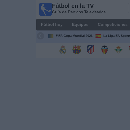
Fútbol en la TV
Fútbol
Guía de Partidos Televisados
en la
TV
Fútbol hoy
Equipos
Competiciones
Guía de
Partidos
FIFA Copa Mundial 2026
La Liga EA Sport
Televisados
Fútbol
hoy
Equipos
Competiciones
Canales
TV
Otros