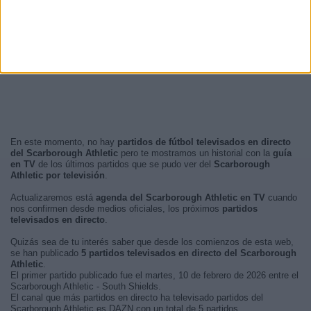
Tarde
3 (30%)
Mañana
0 (0%)
Madrugada
0 (0%)
En este momento, no hay
partidos de fútbol televisados en directo
del Scarborough Athletic
pero te mostramos un historial con la
guía
en TV
de los últimos partidos que se pudo ver del
Scarborough
Athletic por televisión
.
Actualizaremos está
agenda del Scarborough Athletic en TV
cuando
nos confirmen desde medios oficiales, los próximos
partidos
televisados en directo
.
Quizás sea de tu interés saber que desde los comienzos de esta web,
se han publicado
5 partidos televisados en directo del Scarborough
Athletic
.
El primer partido publicado fue el martes, 10 de febrero de 2026 entre el
Scarborough Athletic - South Shields.
El canal que más partidos en directo ha televisado partidos del
Scarborough Athletic es DAZN con un total de 5 partidos.