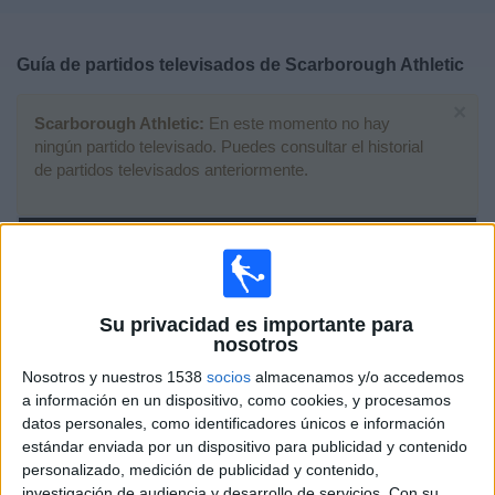
Deportes
Guía de partidos televisados de
Scarborough Athletic
Noticias
×
Scarborough Athletic:
En este momento no hay
Widget
ningún partido televisado. Puedes consultar el historial
de partidos televisados anteriormente.
Sábado, 08/08/2026
16:00
National League North
Scarborough Athletic
Su privacidad es importante para
South Shields
nosotros
DAZN (Ver en directo)
Nosotros y nuestros 1538
socios
almacenamos y/o accedemos
a información en un dispositivo, como cookies, y procesamos
datos personales, como identificadores únicos e información
Martes, 28/04/2026
estándar enviada por un dispositivo para publicidad y contenido
20:45
National League North
personalizado, medición de publicidad y contenido,
investigación de audiencia y desarrollo de servicios.
Con su