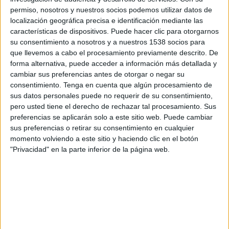
Scarborough Athletic
permiso, nosotros y nuestros socios podemos utilizar datos de
Buxton FC
localización geográfica precisa e identificación mediante las
características de dispositivos. Puede hacer clic para otorgarnos
DAZN (Ver en directo)
su consentimiento a nosotros y a nuestros 1538 socios para
que llevemos a cabo el procesamiento previamente descrito. De
Martes, 03/03/2026
forma alternativa, puede acceder a información más detallada y
20:45
National League North
cambiar sus preferencias antes de otorgar o negar su
consentimiento.
Tenga en cuenta que algún procesamiento de
Scarborough Athletic
sus datos personales puede no requerir de su consentimiento,
pero usted tiene el derecho de rechazar tal procesamiento. Sus
Hereford
preferencias se aplicarán solo a este sitio web. Puede cambiar
DAZN (Ver en directo)
sus preferencias o retirar su consentimiento en cualquier
momento volviendo a este sitio y haciendo clic en el botón
"Privacidad" en la parte inferior de la página web.