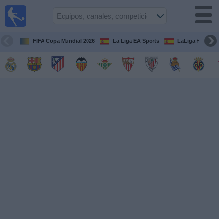
Fútbol
en la
TV
FIFA Copa Mundial 2026
La Liga EA Sports
LaLiga Hypermo
Guía de
Partidos
Televisados
Fútbol
hoy
Equipos
Competiciones
Canales
TV
Otros