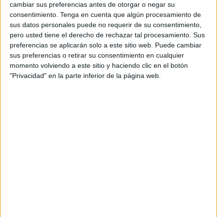
cambiar sus preferencias antes de otorgar o negar su
Scunthorpe Utd.
consentimiento.
Tenga en cuenta que algún procesamiento de
sus datos personales puede no requerir de su consentimiento,
DAZN (Ver en directo)
pero usted tiene el derecho de rechazar tal procesamiento. Sus
preferencias se aplicarán solo a este sitio web. Puede cambiar
sus preferencias o retirar su consentimiento en cualquier
DATOS ESTADÍSTICOS DEL EQUIPO SCUNTHORPE UTD.
momento volviendo a este sitio y haciendo clic en el botón
EN TELEVISIÓN EN ESPAÑA
"Privacidad" en la parte inferior de la página web.
A fecha de hoy
07/08/2026
y desde que esta web recoge los datos
estadísticos de cuándo y dónde se televisan los partidos de
Fútbol
del
equipo
Scunthorpe Utd.
en
España
, que fue el
13/08/2019
, podemos dar
los siguientes datos:
66
PARTIDOS TELEVISADOS
0 partidos en abierto
0%
66 partidos de pago
100%