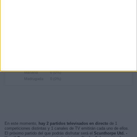
16:00
36 (54,55%)
20:45
21 (31,82%)
18:30
5 (7,58%)
13:30
2 (3,03%)
16:03
1 (1,52%)
RANKING POR FRANJA HORARIA
Tarde
45 (68,18%)
Noche
21 (31,82%)
Mañana
0 (0%)
Madrugada
0 (0%)
En este momento,
hay 2 partidos televisados en directo
de 1
competiciones distintas y 1 canales de TV emitirán cada uno de ellos.
El próximo partido del que podrás disfrutar será el
Scunthorpe Utd. -