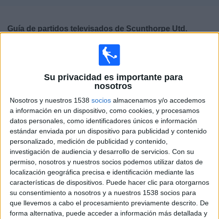
Deportes
Guía de partidos televisados de
Scunthorpe Utd.
Noticias
Mañana sábado, 08/08/2026
Widget
16:00
National League
Su privacidad es importante para
nosotros
Scunthorpe Utd.
Nosotros y nuestros 1538
socios
almacenamos y/o accedemos
a información en un dispositivo, como cookies, y procesamos
Yeovil Town
datos personales, como identificadores únicos e información
estándar enviada por un dispositivo para publicidad y contenido
DAZN (Ver en directo)
personalizado, medición de publicidad y contenido,
investigación de audiencia y desarrollo de servicios.
Con su
permiso, nosotros y nuestros socios podemos utilizar datos de
Sábado, 15/08/2026
localización geográfica precisa e identificación mediante las
16:00
National League
características de dispositivos. Puede hacer clic para otorgarnos
su consentimiento a nosotros y a nuestros 1538 socios para
que llevemos a cabo el procesamiento previamente descrito. De
forma alternativa, puede acceder a información más detallada y
Southend Utd.