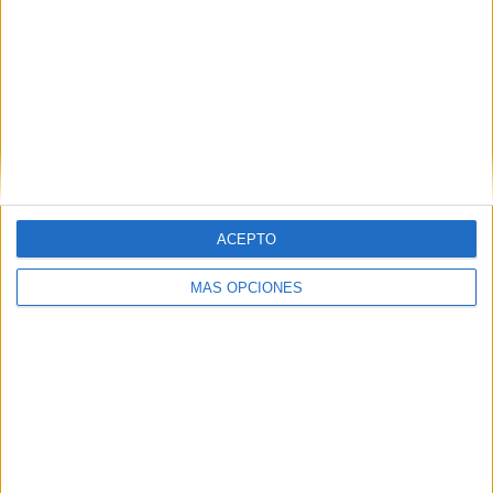
United
RANKING POR EQUIPOS
Sutton United
3 (4,55%)
Brackley Town
3 (4,55%)
Southend Utd.
3 (4,55%)
AFC Rochdale
3 (4,55%)
Darlington
2 (3,03%)
Ver ranking completo
ACEPTO
RANKING POR COMPETICIONES
MÁS OPCIONES
National League
49 (74,24%)
National League North
16 (24,24%)
EFL Carabao Cup
1 (1,52%)
Ver ranking completo
Nº DE PARTIDOS POR DÍA DE LA SEMANA