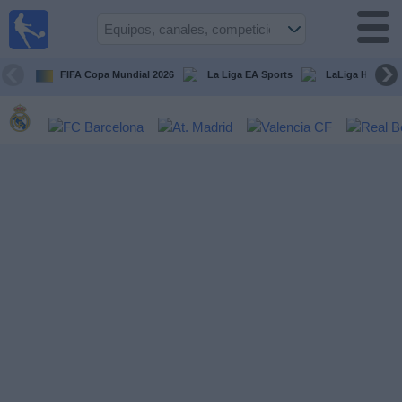
Fútbol
en la
TV
FIFA Copa Mundial 2026
La Liga EA Sports
LaLiga Hypermo
Guía de
Partidos
Televisados
Fútbol
hoy
Equipos
Competiciones
Canales
TV
Otros