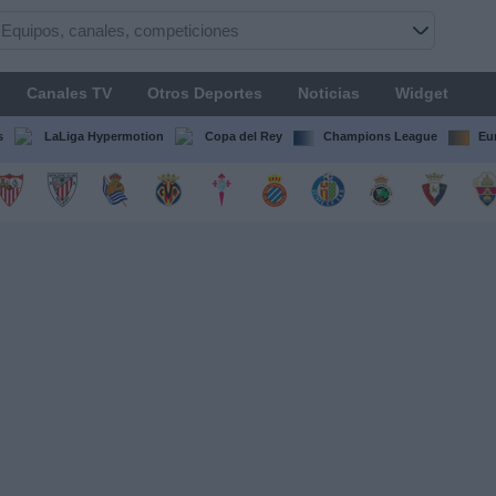
Canales TV
Otros Deportes
Noticias
Widget
s
LaLiga Hypermotion
Copa del Rey
Champions League
Eu