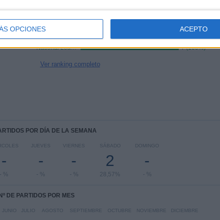
COMPETICIONES
VS
RIVALES
Kidderminster
RANKING POR COMPETICIONES
ÁS OPCIONES
ACEPTO
National League North
7 (100%)
Ver ranking completo
PARTIDOS POR DÍA DE LA SEMANA
RCOLES
JUEVES
VIERNES
SÁBADO
DOMINGO
-
-
-
2
-
- %
- %
- %
28,57%
- %
Nº DE PARTIDOS POR MES
JUNIO
JULIO
AGOSTO
SEPTIEMBRE
OCTUBRE
NOVIEMBRE
DICIEMBRE