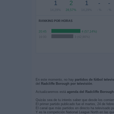
1
2
1
-
-
14,29%
28,57%
14,29%
- %
- %
RANKING POR HORAS
20:45
4 (57,14%)
16:00
3 (42,86%)
En este momento, no hay
partidos de fútbol televi
del
Radcliffe Borough por televisión
.
Actualizaremos está
agenda del Radcliffe Borough
Quizás sea de tu interés saber que desde los comie
El primer partido publicado fue el martes, 24 de febre
El canal que más partidos en directo ha televisado p
Y es la competición National League North en las que