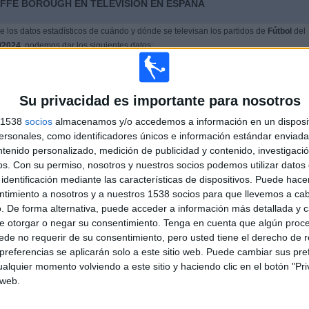
IFFE BOROUGH EN TELEVISIÓN EN ESPAÑA
 los datos estadísticos de cuándo y dónde se televisan los partidos de
Fútbol
del
/2024
, podemos dar los siguientes datos:
Su privacidad es importante para nosotros
s 1538
socios
almacenamos y/o accedemos a información en un disposit
sonales, como identificadores únicos e información estándar enviada 
ntenido personalizado, medición de publicidad y contenido, investigaci
os.
Con su permiso, nosotros y nuestros socios podemos utilizar datos 
identificación mediante las características de dispositivos. Puede hacer
PARTIDOS
DÍAS
TOTAL
ntimiento a nosotros y a nuestros 1538 socios para que llevemos a ca
7
614
1
. De forma alternativa, puede acceder a información más detallada y 
e otorgar o negar su consentimiento.
Tenga en cuenta que algún proc
CONSECUTIVOS
SIN PARTIDO
CANALES TV
DE PAGO
GRATUÍTO
de no requerir de su consentimiento, pero usted tiene el derecho de r
referencias se aplicarán solo a este sitio web. Puede cambiar sus pref
alquier momento volviendo a este sitio y haciendo clic en el botón "Pri
TOTAL
MÁXIMO
TOTAL
 web.
1
1
7