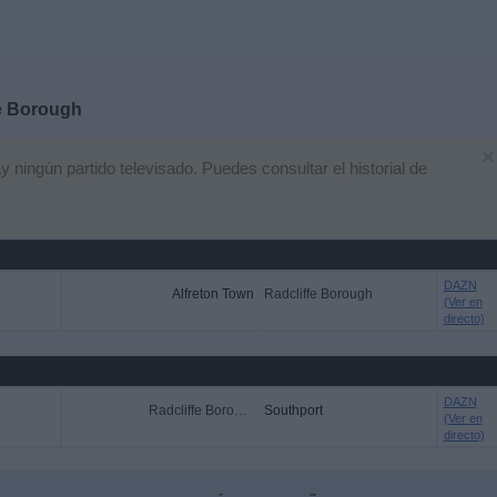
e Borough
×
ingún partido televisado. Puedes consultar el historial de
DAZN
Alfreton Town
Radcliffe Borough
(Ver en
directo)
DAZN
Radcliffe Borough
Southport
(Ver en
directo)