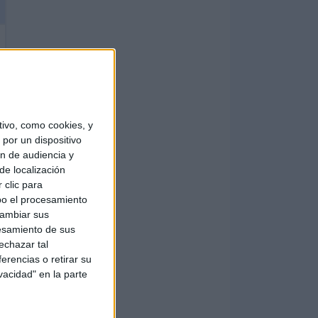
ivo, como cookies, y
por un dispositivo
ón de audiencia y
de localización
 clic para
bo el procesamiento
cambiar sus
esamiento de sus
echazar tal
erencias o retirar su
vacidad" en la parte