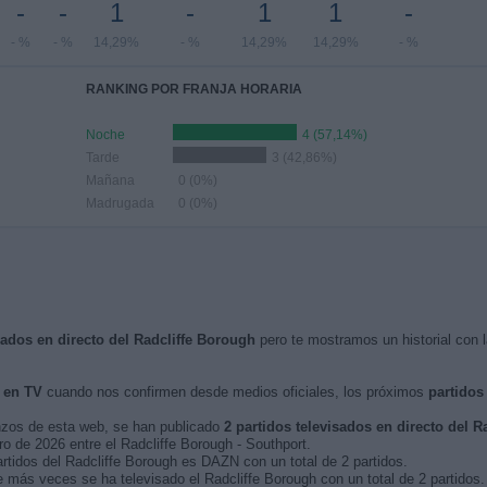
-
-
1
-
1
1
-
- %
- %
14,29%
- %
14,29%
14,29%
- %
RANKING POR FRANJA HORARIA
Noche
4 (57,14%)
Tarde
3 (42,86%)
Mañana
0 (0%)
Madrugada
0 (0%)
sados en directo del Radcliffe Borough
pero te mostramos un historial con 
 en TV
cuando nos confirmen desde medios oficiales, los próximos
partidos
nzos de esta web, se han publicado
2 partidos televisados en directo del R
ro de 2026 entre el Radcliffe Borough - Southport.
artidos del Radcliffe Borough es DAZN con un total de 2 partidos.
 más veces se ha televisado el Radcliffe Borough con un total de 2 partidos.