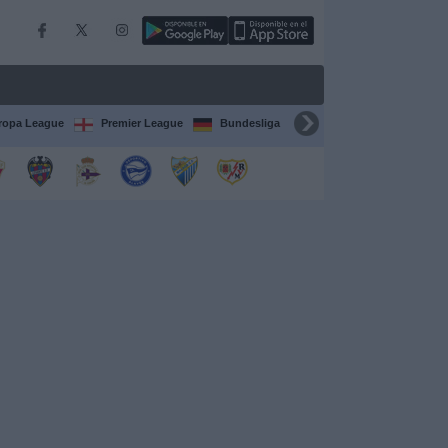
ropa League
Premier League
Bundesliga
Supercopa de España