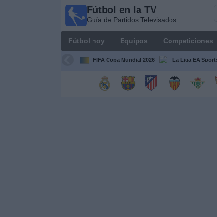
Fútbol en la TV
Fútbol
Guía de Partidos Televisados
en la
TV
Fútbol hoy
Equipos
Competiciones
Guía de
Partidos
FIFA Copa Mundial 2026
La Liga EA Sport
Televisados
Fútbol
hoy
Equipos
Competiciones
Canales
TV
Otros