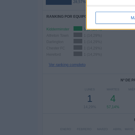
28,57%
RANKING POR EQUIPOS
M
Kidderminster
1 (14,29%)
Alfreton Town
1 (14,29%)
Darlington
1 (14,29%)
Chester FC
1 (14,29%)
Hereford
1 (14,29%)
Ver ranking completo
Nº DE 
LUNES
MARTES
MIÉ
1
4
14,29%
57,14%
ENERO
FEBRERO
MARZO
ABRIL
MAYO