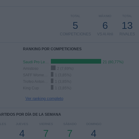
TOTAL
MÁXIMO
TOTAL
5
6
13
COMPETICIONES
VS Al Ahli
RIVALES
RANKING POR COMPETICIONES
Saudi Pro League
21 (80,77%)
Amistoso
2 (7,69%)
SAFF Women's Cup
1 (3,85%)
Trofeo Antonio Puerta
1 (3,85%)
King Cup
1 (3,85%)
Ver ranking completo
PARTIDOS POR DÍA DE LA SEMANA
LES
JUEVES
VIERNES
SÁBADO
DOMINGO
4
7
7
4