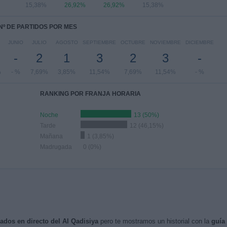
15,38%
26,92%
26,92%
15,38%
Nº DE PARTIDOS POR MES
JUNIO
JULIO
AGOSTO
SEPTIEMBRE
OCTUBRE
NOVIEMBRE
DICIEMBRE
-
2
1
3
2
3
-
%
- %
7,69%
3,85%
11,54%
7,69%
11,54%
- %
RANKING POR FRANJA HORARIA
Noche
13 (50%)
Tarde
12 (46,15%)
Mañana
1 (3,85%)
Madrugada
0 (0%)
sados en directo del Al Qadisiya
pero te mostramos un historial con la
guía