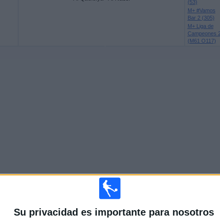
(53)
M+ #Vamos
Bar 2 (305)
M+ Liga de
Campeones 
(M61 O117)
Su privacidad es importante para nosotros
Más días