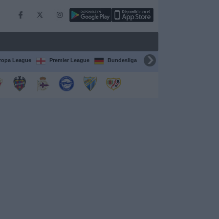
ropa League
Premier League
Bundesliga
Supercopa de España