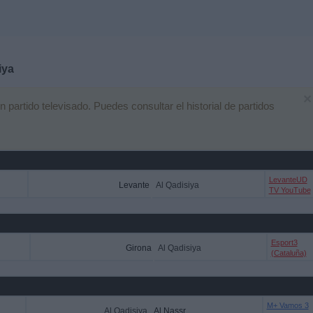
iya
×
artido televisado. Puedes consultar el historial de partidos
LevanteUD
Levante
Al Qadisiya
TV YouTube
Esport3
Girona
Al Qadisiya
(Cataluña)
M+ Vamos 3
Al Qadisiya
Al Nassr