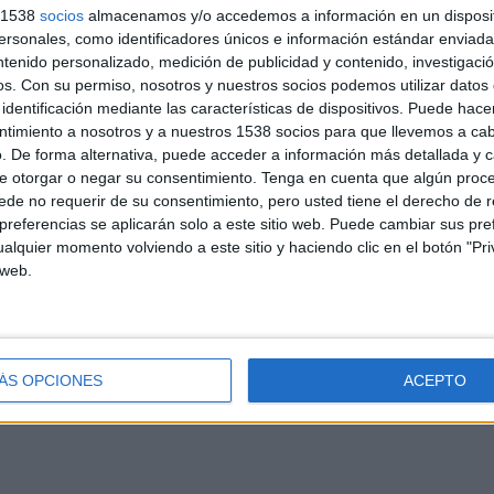
s 1538
socios
almacenamos y/o accedemos a información en un disposit
sonales, como identificadores únicos e información estándar enviada 
SIYA EN TELEVISIÓN EN ESPAÑA
ntenido personalizado, medición de publicidad y contenido, investigaci
os.
Con su permiso, nosotros y nuestros socios podemos utilizar datos 
 los datos estadísticos de cuándo y dónde se televisan los partidos de
Fútbol
del
identificación mediante las características de dispositivos. Puede hacer
 podemos dar los siguientes datos:
ntimiento a nosotros y a nuestros 1538 socios para que llevemos a ca
. De forma alternativa, puede acceder a información más detallada y 
e otorgar o negar su consentimiento.
Tenga en cuenta que algún proc
ÚLTIMO PARTIDO EN ABIERTO
50%
de no requerir de su consentimiento, pero usted tiene el derecho de r
referencias se aplicarán solo a este sitio web. Puede cambiar sus pref
Levante - Al Qadisiya
50%
alquier momento volviendo a este sitio y haciendo clic en el botón "Pri
26/07/2026 Amistoso por LevanteUD TV
YouTube
 web.
PARTIDOS
DÍAS
TOTAL
0
10
20
ÁS OPCIONES
ACEPTO
CONSECUTIVOS
SIN PARTIDO
CANALES TV
DE PAGO
GRATUÍTO