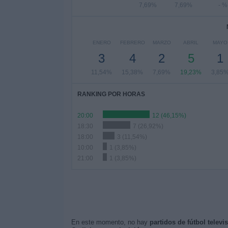
7,69%
7,69%
- %
ENERO
FEBRERO
MARZO
ABRIL
MAYO
3
4
2
5
1
11,54%
15,38%
7,69%
19,23%
3,85
RANKING POR HORAS
20:00
12 (46,15%)
18:30
7 (26,92%)
18:00
3 (11,54%)
10:00
1 (3,85%)
21:00
1 (3,85%)
En este momento, no hay
partidos de fútbol televi