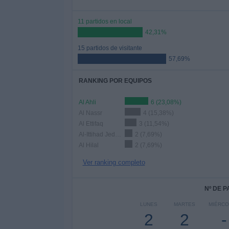
11 partidos en local
42,31%
15 partidos de visitante
57,69%
RANKING POR EQUIPOS
Al Ahli
6 (23,08%)
Al Nassr
4 (15,38%)
Al Ettifaq
3 (11,54%)
Al-Ittihad Jeddah Club
2 (7,69%)
Al Hilal
2 (7,69%)
Ver ranking completo
Nº DE 
LUNES
MARTES
MIÉRCO
2
2
-