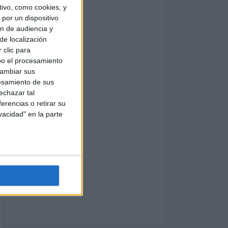
ivo, como cookies, y
por un dispositivo
ón de audiencia y
de localización
 clic para
bo el procesamiento
cambiar sus
esamiento de sus
echazar tal
erencias o retirar su
vacidad" en la parte