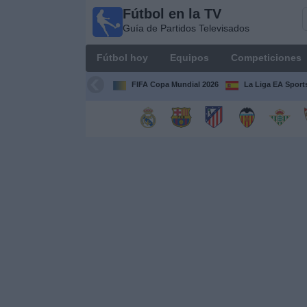
Fútbol en la TV
Fútbol
Guía de Partidos Televisados
en la
TV
Fútbol hoy
Equipos
Competiciones
Guía de
Partidos
FIFA Copa Mundial 2026
La Liga EA Sport
Televisados
Fútbol
hoy
Equipos
Competiciones
Canales
TV
Otros