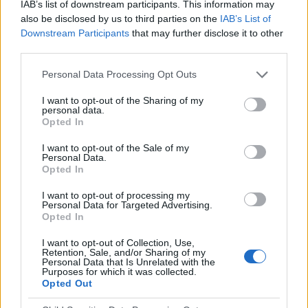
IAB’s list of downstream participants. This information may
also be disclosed by us to third parties on the
IAB’s List of
-
Downstream Participants
that may further disclose it to other
- por
third parties.
RANKING POR CANALES
Personal Data Processing Opt Outs
Marca YouTube
55 (42,64%)
I want to opt-out of the Sharing of my
TVG2
45 (34,88%)
personal data.
GOL
45 (34,88%)
Opted In
Marca.com
23 (17,83%)
I want to opt-out of the Sale of my
GolStadium
5 (3,88%)
Personal Data.
Opted In
Ver ranking completo
I want to opt-out of processing my
Personal Data for Targeted Advertising.
MEDIA
DÍAS
TOTAL
Opted In
1,4
76
9
I want to opt-out of Collection, Use,
CANALES POR
SIN PARTIDO
CANALES TV
Retention, Sale, and/or Sharing of my
PARTIDO
GRATUÍTO
Personal Data that Is Unrelated with the
Purposes for which it was collected.
Opted Out
1 Canales de pago
11,11%