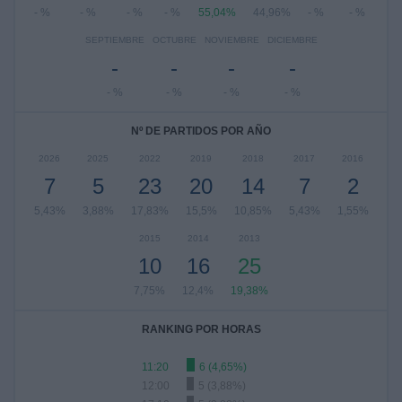
- %
- %
- %
- %
55,04%
44,96%
- %
- %
SEPTIEMBRE
OCTUBRE
NOVIEMBRE
DICIEMBRE
-
-
-
-
- %
- %
- %
- %
Nº DE PARTIDOS POR AÑO
2026
2025
2022
2019
2018
2017
2016
7
5
23
20
14
7
2
5,43%
3,88%
17,83%
15,5%
10,85%
5,43%
1,55%
2015
2014
2013
10
16
25
7,75%
12,4%
19,38%
RANKING POR HORAS
11:20
6 (4,65%)
12:00
5 (3,88%)