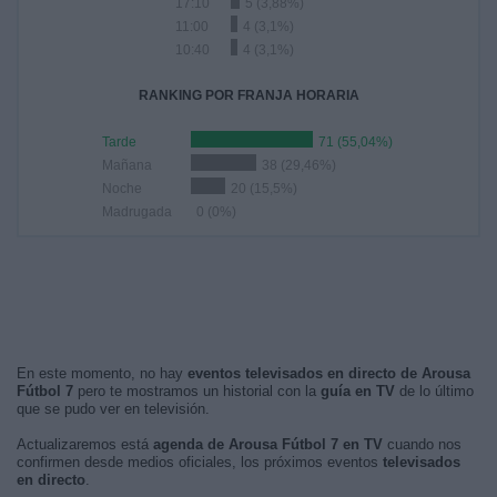
17:10
5 (3,88%)
11:00
4 (3,1%)
10:40
4 (3,1%)
RANKING POR FRANJA HORARIA
Tarde
71 (55,04%)
Mañana
38 (29,46%)
Noche
20 (15,5%)
Madrugada
0 (0%)
En este momento, no hay
eventos televisados en directo de Arousa
Fútbol 7
pero te mostramos un historial con la
guía en TV
de lo último
que se pudo ver en televisión.
Actualizaremos está
agenda de Arousa Fútbol 7 en TV
cuando nos
confirmen desde medios oficiales, los próximos eventos
televisados
en directo
.