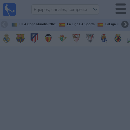
Fútbol
en la
TV
FIFA Copa Mundial 2026
La Liga EA Sports
LaLiga Hypermo
Guía de
Partidos
Televisados
Fútbol
hoy
Equipos
Competiciones
Canales
TV
Otros