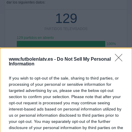
dar los siguientes datos:
129
PARTIDOS TELEVISADOS
129 partidos en abierto
100%
0 partidos de pago
0%
www.futbolenlatv.es -
Do Not Sell My Personal
Information
PARTIDO MÁS REPETIDO
FC Porto Academy - Real Madrid Academy
If you wish to opt-out of the sale, sharing to third parties, or
3
processing of your personal or sensitive information for
targeted advertising by us, please use the below opt-out
ÚLTIMO PARTIDO EN ABIERTO
section to confirm your selection. Please note that after your
opt-out request is processed you may continue seeing
Celta Academy - Inter Milan
interest-based ads based on personal information utilized by
Academy
us or personal information disclosed to third parties prior to
23/05/2026 Arousa Fútbol 7 por
your opt-out. You may separately opt-out of the further
GOL, Marca YouTube
disclosure of your personal information by third parties on the
ÚLTIMO PARTIDO DE PAGO