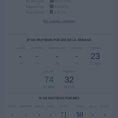
FC Barcelona Academy
10 (7,75%)
Espanyol Academy
9 (6,98%)
Real Madrid Academy
8 (6,2%)
Ver ranking completo
Nº DE PARTIDOS POR DÍA DE LA SEMANA
LUNES
MARTES
MIÉRCOLES
JUEVES
VIERNES
-
-
-
-
23
- %
- %
- %
- %
17,83%
SÁBADO
DOMINGO
74
32
57,36%
24,81%
Nº DE PARTIDOS POR MES
ENERO
FEBRERO
MARZO
ABRIL
MAYO
JUNIO
JULIO
AGOSTO
-
-
-
-
71
58
-
-