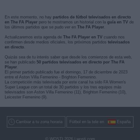
En este momento, no hay
partidos de fútbol televisados en directo
en The FA Player
pero te mostramos un historial con la
guía en TV
de
los últimos partidos que se pudo ver en
The FA Player
.
Actualizaremos esta agenda de
The FA Player en TV
cuando nos
confirmen desde medios oficiales, los próximos partidos
televisados
en directo
.
Quizás sea de tu interés saber que desde los comienzos de esta web,
se han publicado
50 partidos televisados en directo por The FA
Player
.
El primer partido publicado fue el domingo, 17 de diciembre de 2023
entre el Aston Villa Femenino - Brighton Femenino.
La competición más televisada por este canal ha sido FA Women's
Super League con un total de 30 partidos y los tres equipos más
televisados son Aston Villa Femenino (11), Brighton Femenino (10),
Leicester Femenino (9).
Cambiar a tu zona horaria
Fútbol en la tele en
España
© WOSTI 2026 |
wosti.com