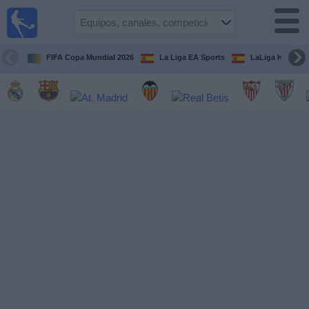
Fútbol
en la
TV
FIFA Copa Mundial 2026
La Liga EA Sports
LaLiga Hypermo
Guía de
Partidos
Televisados
Fútbol
hoy
Equipos
Competiciones
Canales
TV
Otros