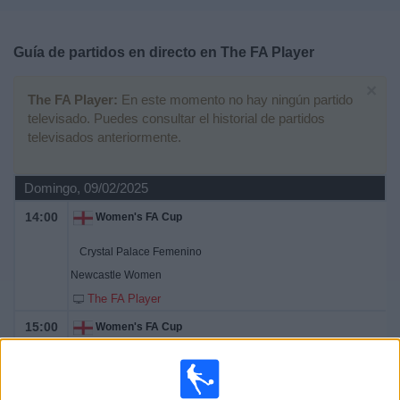
Deportes
Guía de partidos en directo en
The FA Player
Noticias
×
The FA Player:
En este momento no hay ningún partido
Widget
televisado. Puedes consultar el historial de partidos
televisados anteriormente.
Domingo, 09/02/2025
14:00
Women's FA Cup
Crystal Palace Femenino
Newcastle Women
The FA Player
15:00
Women's FA Cup
Arsenal Femenino
London City Lionesses