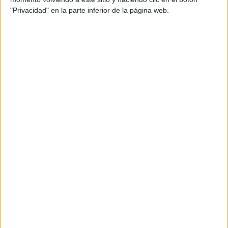
13:00
Women's FA Cup
"Privacidad" en la parte inferior de la página web.
Aston Villa Femenino
Brighton Femenino
The FA Player
18:15
Women's FA Cup
Wolves Women
Man Utd Femenino
The FA Player
Miércoles, 29/01/2025
20:45
Women's FA Cup
Arsenal Femenino
Bristol City Femenino
The FA Player
20:45
Women's FA Cup