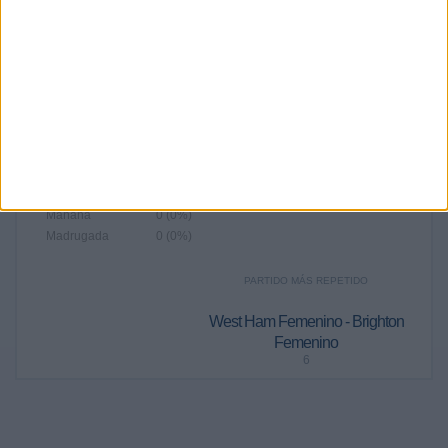
2025
2024
2023
2022
2021
2020
2019
14
35
81
130
173
116
58
2,31%
5,77%
13,34%
21,42%
28,5%
19,11%
9,56%
RANKING POR FRANJA HORARIA
Tarde
520 (85,67%)
Noche
87 (14,33%)
Mañana
0 (0%)
Madrugada
0 (0%)
PARTIDO MÁS REPETIDO
West Ham Femenino - Brighton
Femenino
6