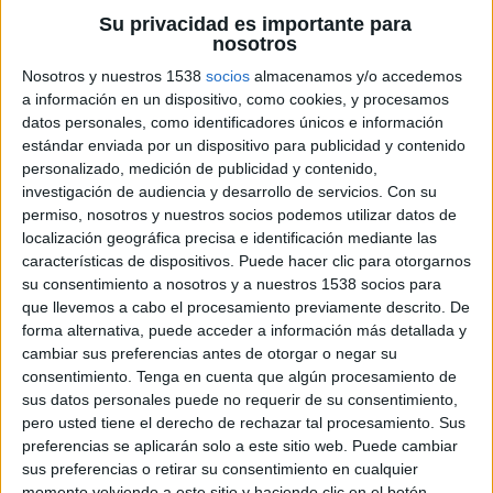
The FA Player
Su privacidad es importante para
nosotros
15:00
Women's FA Cup
Nosotros y nuestros 1538
socios
almacenamos y/o accedemos
Man City Femenino
a información en un dispositivo, como cookies, y procesamos
Leicester Femenino
datos personales, como identificadores únicos e información
estándar enviada por un dispositivo para publicidad y contenido
The FA Player
personalizado, medición de publicidad y contenido,
15:00
Women's FA Cup
investigación de audiencia y desarrollo de servicios.
Con su
permiso, nosotros y nuestros socios podemos utilizar datos de
Portsmouth Women
localización geográfica precisa e identificación mediante las
Sunderland Femenino
características de dispositivos. Puede hacer clic para otorgarnos
The FA Player
su consentimiento a nosotros y a nuestros 1538 socios para
que llevemos a cabo el procesamiento previamente descrito. De
16:00
Women's FA Cup
forma alternativa, puede acceder a información más detallada y
cambiar sus preferencias antes de otorgar o negar su
Chelsea Femenino
consentimiento.
Tenga en cuenta que algún procesamiento de
Everton Femenino
sus datos personales puede no requerir de su consentimiento,
The FA Player
pero usted tiene el derecho de rechazar tal procesamiento. Sus
preferencias se aplicarán solo a este sitio web. Puede cambiar
sus preferencias o retirar su consentimiento en cualquier
Sábado, 08/02/2025
momento volviendo a este sitio y haciendo clic en el botón