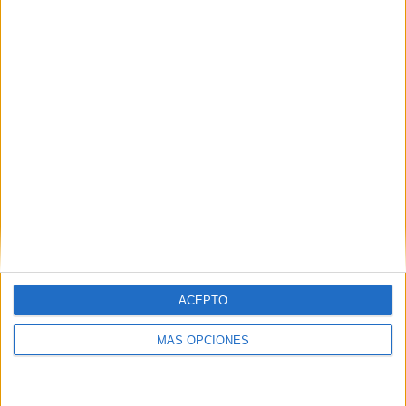
24/09/2025 FA Women's League Cup por Barclays Women's Super
League YouTube
RANKING POR CANALES
The FA Player
6 (85,71%)
Barclays Women's Super League YouTube
1 (14,29%)
Ver ranking completo
PARTIDOS
DÍAS
TOTAL
0
315
2
CONSECUTIVOS
SIN PARTIDO
CANALES TV
DE PAGO
GRATUÍTO
2 partidos en local
ACEPTO
28,57%
5 partidos de visitante
MÁS OPCIONES
71,43%
TOTAL
MÁXIMO
TOTAL