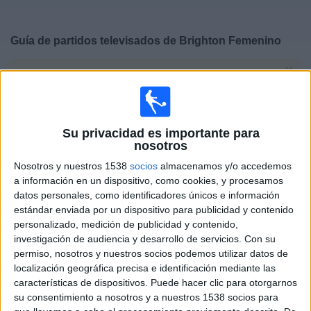
Deportes
Guía de partidos televisados de
Brighton Femenino
Noticias
×
Brighton Femenino:
En este momento no hay ningún
Widget
partido televisado. Puedes consultar el historial de
partidos televisados anteriormente.
Su privacidad es importante para
nosotros
Domingo, 31/05/2026
Nosotros y nuestros 1538
socios
almacenamos y/o accedemos
16:00
Women's FA Cup
a información en un dispositivo, como cookies, y procesamos
datos personales, como identificadores únicos e información
Brighton Femenino
estándar enviada por un dispositivo para publicidad y contenido
Man City Femenino
personalizado, medición de publicidad y contenido,
M+ Vamos 3 (53)
M+ #Vamos Bar 2 (305)
investigación de audiencia y desarrollo de servicios.
Con su
M+ Liga de Campeones (M60 O115)
permiso, nosotros y nuestros socios podemos utilizar datos de
localización geográfica precisa e identificación mediante las
características de dispositivos. Puede hacer clic para otorgarnos
DATOS ESTADÍSTICOS DEL EQUIPO BRIGHTON FEMENINO
su consentimiento a nosotros y a nuestros 1538 socios para
EN TELEVISIÓN EN ESPAÑA