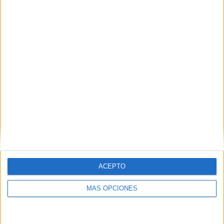
COMPETICIONES
VS Everton
RIVALES
Femenino
RANKING POR EQUIPOS
Everton Femenino
13 (10%)
Arsenal Femenino
13 (10%)
Man Utd Femenino
13 (10%)
West Ham Femenino
13 (10%)
Tottenham Femenino
12 (9,23%)
Ver ranking completo
RANKING POR COMPETICIONES
FA Women's Super League
123 (94,62%)
ACEPTO
Women's FA Cup
6 (4,62%)
FA Women's League Cup
1 (0,77%)
MÁS OPCIONES
Ver ranking completo