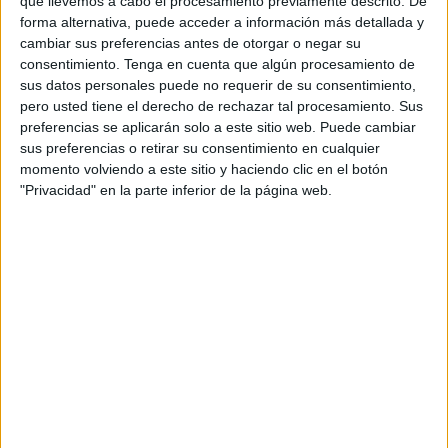
que llevemos a cabo el procesamiento previamente descrito. De
forma alternativa, puede acceder a información más detallada y
A fecha de hoy
08/08/2026
y desde que esta web recoge los datos
cambiar sus preferencias antes de otorgar o negar su
estadísticos de cuándo y dónde se televisan los partidos de
Fútbol
del
consentimiento.
Tenga en cuenta que algún procesamiento de
equipo
Brighton Femenino
en
España
, que fue el
07/09/2019
, podemos
sus datos personales puede no requerir de su consentimiento,
dar los siguientes datos:
pero usted tiene el derecho de rechazar tal procesamiento. Sus
preferencias se aplicarán solo a este sitio web. Puede cambiar
130
sus preferencias o retirar su consentimiento en cualquier
momento volviendo a este sitio y haciendo clic en el botón
PARTIDOS TELEVISADOS
"Privacidad" en la parte inferior de la página web.
124 partidos en abierto
95,38%
6 partidos de pago
4,62%
ÚLTIMO PARTIDO EN ABIERTO
Aston Villa Femenino - Brighton Femenino
10/05/2025 FA Women's Super League por Barclays Women's Super
League YouTube
RANKING POR CANALES