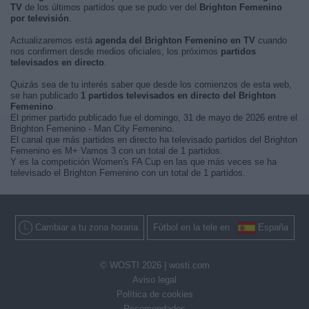
TV
de los últimos partidos que se pudo ver del
Brighton Femenino
por televisión
.
Actualizaremos está
agenda del Brighton Femenino en TV
cuando
nos confirmen desde medios oficiales, los próximos
partidos
televisados en directo
.
Quizás sea de tu interés saber que desde los comienzos de esta web,
se han publicado
1 partidos televisados en directo del Brighton
Femenino
.
El primer partido publicado fue el domingo, 31 de mayo de 2026 entre el
Brighton Femenino - Man City Femenino.
El canal que más partidos en directo ha televisado partidos del Brighton
Femenino es M+ Vamos 3 con un total de 1 partidos.
Y es la competición Women's FA Cup en las que más veces se ha
televisado el Brighton Femenino con un total de 1 partidos.
Cambiar a tu zona horaria
Fútbol en la tele en
España
© WOSTI 2026 |
wosti.com
Aviso legal
Política de cookies
Recomendados