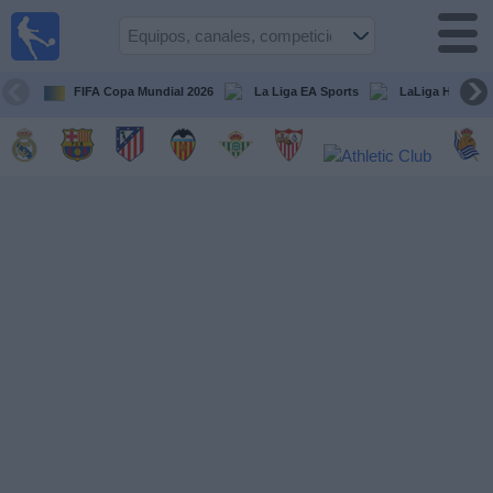
Fútbol
en la
TV
FIFA Copa Mundial 2026
La Liga EA Sports
LaLiga Hypermo
Guía de
Partidos
Televisados
Fútbol
hoy
Equipos
Competiciones
Canales
TV
Otros