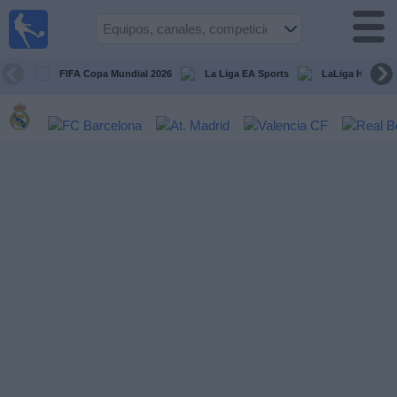
Fútbol
en la
TV
FIFA Copa Mundial 2026
La Liga EA Sports
LaLiga Hypermo
Guía de
Partidos
Televisados
Fútbol
hoy
Equipos
Competiciones
Canales
TV
Otros