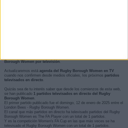
Noche
0 (0%)
Madrugada
0 (0%)
En este momento, no hay
partidos de fútbol televisados en directo
del Rugby Borough Women
pero te mostramos un historial con la
guía en TV
de los últimos partidos que se pudo ver del
Rugby
Borough Women por televisión
.
Actualizaremos está
agenda del Rugby Borough Women en TV
cuando nos confirmen desde medios oficiales, los próximos
partidos
televisados en directo
.
Quizás sea de tu interés saber que desde los comienzos de esta web,
se han publicado
1 partidos televisados en directo del Rugby
Borough Women
.
El primer partido publicado fue el domingo, 12 de enero de 2025 entre el
London Bees - Rugby Borough Women.
El canal que más partidos en directo ha televisado partidos del Rugby
Borough Women es The FA Player con un total de 1 partidos.
Y es la competición Women's FA Cup en las que más veces se ha
televisado el Rugby Borough Women con un total de 1 partidos.