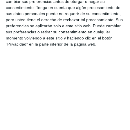
cambiar sus preferencias antes de otorgar o negar su
DATOS ESTADÍSTICOS DEL EQUIPO RUGBY BOROUGH
consentimiento.
Tenga en cuenta que algún procesamiento de
WOMEN EN TELEVISIÓN EN ESPAÑA
sus datos personales puede no requerir de su consentimiento,
pero usted tiene el derecho de rechazar tal procesamiento. Sus
A fecha de hoy
09/08/2026
y desde que esta web recoge los datos
preferencias se aplicarán solo a este sitio web. Puede cambiar
estadísticos de cuándo y dónde se televisan los partidos de
Fútbol
del
sus preferencias o retirar su consentimiento en cualquier
equipo
Rugby Borough Women
en
España
, que fue el
12/01/2025
,
momento volviendo a este sitio y haciendo clic en el botón
podemos dar los siguientes datos:
"Privacidad" en la parte inferior de la página web.
1
PARTIDOS TELEVISADOS
1 partidos en abierto
100%
0 partidos de pago
0%
ÚLTIMO PARTIDO EN ABIERTO
London Bees - Rugby Borough Women
12/01/2025 Women's FA Cup por The FA Player