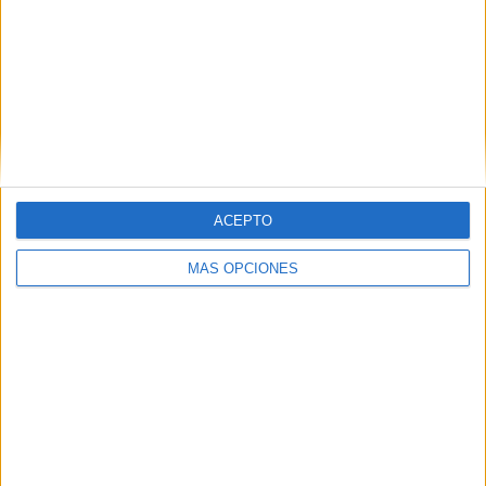
RANKING POR EQUIPOS
London Bees
1 (100%)
Ver ranking completo
RANKING POR COMPETICIONES
Women's FA Cup
1 (100%)
ACEPTO
Ver ranking completo
MÁS OPCIONES
Nº DE PARTIDOS POR DÍA DE LA SEMANA
LUNES
MARTES
MIÉRCOLES
JUEVES
VIERNES
-
-
-
-
-
- %
- %
- %
- %
- %
SÁBADO
DOMINGO
-
1