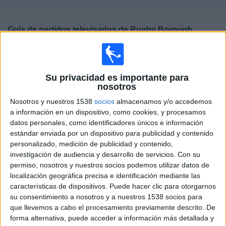
Deportes
Guía de partidos televisados de
Rugby Borough
Noticias
Women
×
Widget
Rugby Borough Women:
En este momento no hay
Su privacidad es importante para
ningún partido televisado. Puedes consultar el historial
nosotros
de partidos televisados anteriormente.
Nosotros y nuestros 1538
socios
almacenamos y/o accedemos
a información en un dispositivo, como cookies, y procesamos
Domingo, 12/01/2025
datos personales, como identificadores únicos e información
estándar enviada por un dispositivo para publicidad y contenido
15:00
Women's FA Cup
personalizado, medición de publicidad y contenido,
investigación de audiencia y desarrollo de servicios.
Con su
permiso, nosotros y nuestros socios podemos utilizar datos de
localización geográfica precisa e identificación mediante las
London Bees
características de dispositivos. Puede hacer clic para otorgarnos
Rugby Borough Women
su consentimiento a nosotros y a nuestros 1538 socios para
The FA Player
que llevemos a cabo el procesamiento previamente descrito. De
forma alternativa, puede acceder a información más detallada y