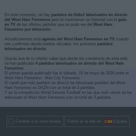
En este momento, no hay
partidos de fútbol televisados en directo
del West Ham Femenino
pero te mostramos un historial con la
guía
en TV
de los últimos partidos que se pudo ver del
West Ham
Femenino por televisión
.
Actualizaremos está
agenda del West Ham Femenino en TV
cuando
nos confirmen desde medios oficiales, los próximos
partidos
televisados en directo
.
Quizás sea de tu interés saber que desde los comienzos de esta web,
se han publicado
4 partidos televisados en directo del West Ham
Femenino
.
El primer partido publicado fue el sábado, 16 de mayo de 2026 entre el
West Ham Femenino - Man City Femenino.
El canal que más partidos en directo ha televisado partidos del West
Ham Femenino es DAZN con un total de 3 partidos.
Y es la competición World Sevens Football en las que más veces se ha
televisado el West Ham Femenino con un total de 3 partidos.
Cambiar a tu zona horaria
Fútbol en la tele en
España