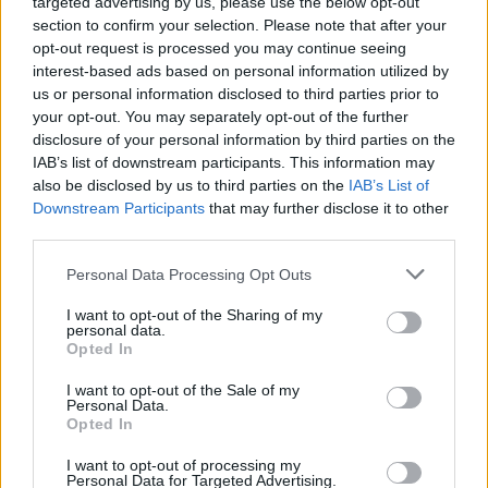
targeted advertising by us, please use the below opt-out
Ver ranking completo
section to confirm your selection. Please note that after your
opt-out request is processed you may continue seeing
interest-based ads based on personal information utilized by
PARTIDOS
DÍAS
TOTAL
0
573
1
us or personal information disclosed to third parties prior to
your opt-out. You may separately opt-out of the further
CONSECUTIVOS
SIN PARTIDO
CANALES TV
disclosure of your personal information by third parties on the
DE PAGO
GRATUÍTO
IAB’s list of downstream participants. This information may
also be disclosed by us to third parties on the
IAB’s List of
0 partidos en local
Downstream Participants
that may further disclose it to other
0%
third parties.
1 partidos de visitante
100%
Personal Data Processing Opt Outs
TOTAL
MÁXIMO
TOTAL
I want to opt-out of the Sharing of my
1
1
1
personal data.
Opted In
COMPETICIONES
VS Aston Villa
RIVALES
Femenino
I want to opt-out of the Sale of my
Personal Data.
Opted In
RANKING POR EQUIPOS
I want to opt-out of processing my
Aston Villa Femenino
1 (100%)
Personal Data for Targeted Advertising.