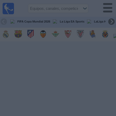
Fútbol
en la
TV
FIFA Copa Mundial 2026
La Liga EA Sports
LaLiga Hypermo
Guía de
Partidos
Televisados
Fútbol
hoy
Equipos
Competiciones
Canales
TV
Otros