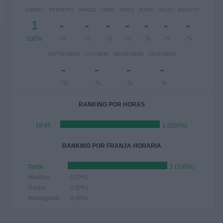
ENERO
FEBRERO
MARZO
ABRIL
MAYO
JUNIO
JULIO
AGOSTO
1
-
-
-
-
-
-
-
100%
- %
- %
- %
- %
- %
- %
- %
SEPTIEMBRE
OCTUBRE
NOVIEMBRE
DICIEMBRE
-
-
-
-
- %
- %
- %
- %
RANKING POR HORAS
18:45
1 (100%)
RANKING POR FRANJA HORARIA
Tarde
1 (100%)
Mañana
0 (0%)
Noche
0 (0%)
Madrugada
0 (0%)