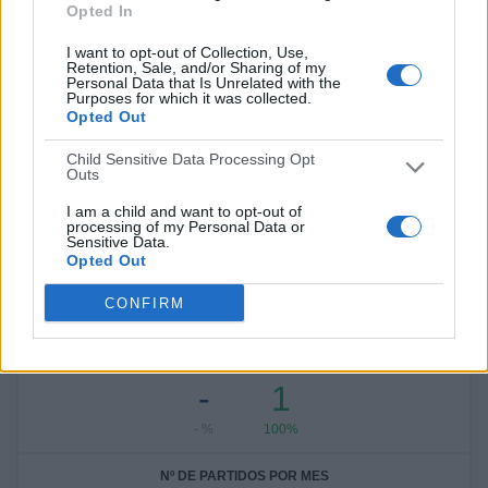
Opted In
Ver ranking completo
I want to opt-out of Collection, Use,
Retention, Sale, and/or Sharing of my
RANKING POR COMPETICIONES
Personal Data that Is Unrelated with the
Purposes for which it was collected.
Opted Out
Women's FA Cup
1 (100%)
Ver ranking completo
Child Sensitive Data Processing Opt
Outs
I am a child and want to opt-out of
processing of my Personal Data or
Nº DE PARTIDOS POR DÍA DE LA SEMANA
Sensitive Data.
Opted Out
LUNES
MARTES
MIÉRCOLES
JUEVES
VIERNES
-
-
-
-
-
CONFIRM
- %
- %
- %
- %
- %
SÁBADO
DOMINGO
-
1
- %
100%
Nº DE PARTIDOS POR MES