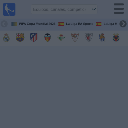
Fútbol
en la
TV
FIFA Copa Mundial 2026
La Liga EA Sports
LaLiga Hypermo
Guía de
Partidos
Televisados
Fútbol
hoy
Equipos
Competiciones
Canales
TV
Otros