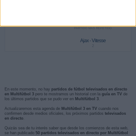
Noche
86 (37,07%)
Mañana
0 (0%)
Madrugada
0 (0%)
PARTIDO MÁS REPETIDO
Ajax - Vitesse
2
En este momento, no hay
partidos de fútbol televisados en directo
en Multifútbol 3
pero te mostramos un historial con la
guía en TV
de
los últimos partidos que se pudo ver en
Multifútbol 3
.
Actualizaremos esta agenda de
Multifútbol 3 en TV
cuando nos
confirmen desde medios oficiales, los próximos partidos
televisados
en directo
.
Quizás sea de tu interés saber que desde los comienzos de esta web,
se han publicado
50 partidos televisados en directo por Multifútbol