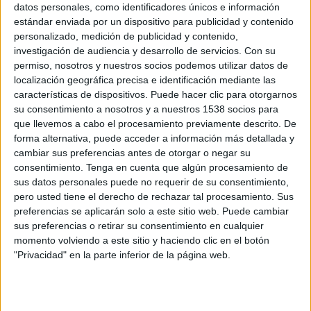
Movistar Fútbol (60)
Multifútbol 3 (178)
datos personales, como identificadores únicos e información
estándar enviada por un dispositivo para publicidad y contenido
personalizado, medición de publicidad y contenido,
Sábado, 12/05/2018
investigación de audiencia y desarrollo de servicios.
Con su
15:30
Bundesliga
permiso, nosotros y nuestros socios podemos utilizar datos de
localización geográfica precisa e identificación mediante las
VfL Wolfsburg
características de dispositivos. Puede hacer clic para otorgarnos
su consentimiento a nosotros y a nuestros 1538 socios para
FC Köln
que llevemos a cabo el procesamiento previamente descrito. De
Multifútbol 3 (178)
forma alternativa, puede acceder a información más detallada y
cambiar sus preferencias antes de otorgar o negar su
Sábado, 05/05/2018
consentimiento.
Tenga en cuenta que algún procesamiento de
sus datos personales puede no requerir de su consentimiento,
15:30
Bundesliga
pero usted tiene el derecho de rechazar tal procesamiento. Sus
preferencias se aplicarán solo a este sitio web. Puede cambiar
Borussia Dortmund
sus preferencias o retirar su consentimiento en cualquier
Mainz 05
momento volviendo a este sitio y haciendo clic en el botón
Multifútbol 3 (178)
"Privacidad" en la parte inferior de la página web.