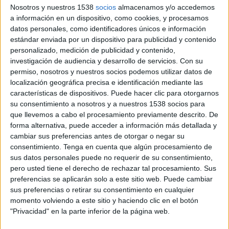
Real Valladolid
Nosotros y nuestros 1538
socios
almacenamos y/o accedemos
Pau FC
a información en un dispositivo, como cookies, y procesamos
datos personales, como identificadores únicos e información
Real Valladolid YouTube
La 8 Valladolid
estándar enviada por un dispositivo para publicidad y contenido
personalizado, medición de publicidad y contenido,
Sábado, 29/10/2022
investigación de audiencia y desarrollo de servicios.
Con su
permiso, nosotros y nuestros socios podemos utilizar datos de
17:00
Segunda Federación
localización geográfica precisa e identificación mediante las
Grupo 1
características de dispositivos. Puede hacer clic para otorgarnos
su consentimiento a nosotros y a nuestros 1538 socios para
Cristo Atlético
que llevemos a cabo el procesamiento previamente descrito. De
Valladolid Promesas
forma alternativa, puede acceder a información más detallada y
La 8 Valladolid
cambiar sus preferencias antes de otorgar o negar su
consentimiento.
Tenga en cuenta que algún procesamiento de
Sábado, 06/08/2022
sus datos personales puede no requerir de su consentimiento,
pero usted tiene el derecho de rechazar tal procesamiento. Sus
20:00
Trofeo Ciudad de Valladolid
preferencias se aplicarán solo a este sitio web. Puede cambiar
sus preferencias o retirar su consentimiento en cualquier
Real Valladolid
momento volviendo a este sitio y haciendo clic en el botón
Lazio
"Privacidad" en la parte inferior de la página web.
La 8 Valladolid