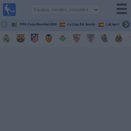
Fútbol
en la
TV
FIFA Copa Mundial 2026
La Liga EA Sports
LaLiga Hypermo
Guía de
Partidos
Televisados
Fútbol
hoy
Equipos
Competiciones
Canales
TV
Otros