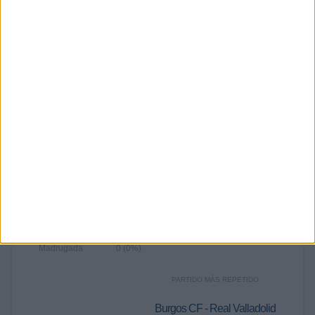
SEPTIEMBRE
OCTUBRE
NOVIEMBRE
DICIEMBRE
-
1
-
-
- %
16,67%
- %
- %
Nº DE PARTIDOS POR AÑO
2025
2024
2022
1
1
4
16,67%
16,67%
66,67%
RANKING POR FRANJA HORARIA
Noche
5 (83,33%)
Tarde
1 (16,67%)
Mañana
0 (0%)
Madrugada
0 (0%)
PARTIDO MÁS REPETIDO
Burgos CF - Real Valladolid