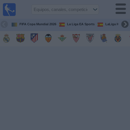
Fútbol
en la
TV
FIFA Copa Mundial 2026
La Liga EA Sports
LaLiga Hypermo
Guía de
Partidos
Televisados
Fútbol
hoy
Equipos
Competiciones
Canales
TV
Otros