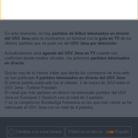
En este momento, no hay
partidos de fútbol televisados en directo
del USV Jena
pero te mostramos un historial con la
guía en TV
de los
últimos partidos que se pudo ver del
USV Jena por televisión
.
Actualizaremos está
agenda del USV Jena en TV
cuando nos
confirmen desde medios oficiales, los próximos
partidos televisados
en directo
.
Quizás sea de tu interés saber que desde los comienzos de esta web,
se han publicado
4 partidos televisados en directo del USV Jena
.
El primer partido publicado fue el sábado, 1 de marzo de 2014 entre el
USV Jena - Turbine Potsdam.
El canal que más partidos en directo ha televisado partidos del USV
Jena es Eurosport 1 Deutsch con un total de 2 partidos.
Y es la competición Bundesliga Femenina en las que más veces se ha
televisado el USV Jena con un total de 4 partidos.
Cambiar a tu zona horaria
Fútbol en la tele en
España