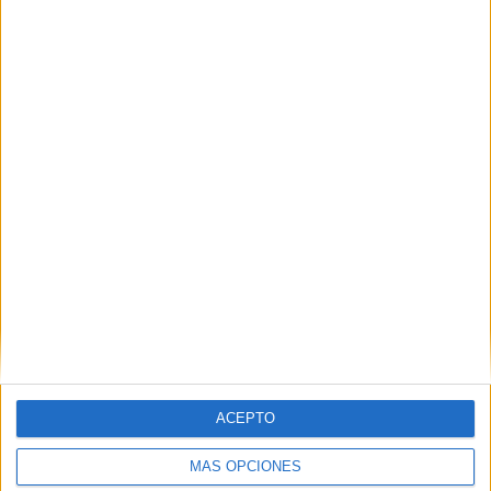
4
4541
3
CONSECUTIVOS
SIN PARTIDO
CANALES TV
DE PAGO
GRATUÍTO
1 partidos en local
25%
3 partidos de visitante
75%
TOTAL
MÁXIMO
TOTAL
1
2
2
COMPETICIONES
VS Wolfsburg
RIVALES
Femenino
RANKING POR EQUIPOS
Wolfsburg Femenino
2 (50%)
ACEPTO
Turbine Potsdam
2 (50%)
Ver ranking completo
MÁS OPCIONES