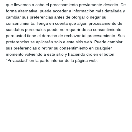
Wolfsburg Femenino
que llevemos a cabo el procesamiento previamente descrito. De
USV Jena
forma alternativa, puede acceder a información más detallada y
cambiar sus preferencias antes de otorgar o negar su
Sport1 (M+ Astra)
consentimiento.
Tenga en cuenta que algún procesamiento de
sus datos personales puede no requerir de su consentimiento,
Sábado, 18/10/2014
pero usted tiene el derecho de rechazar tal procesamiento. Sus
preferencias se aplicarán solo a este sitio web. Puede cambiar
11:45
Bundesliga Femenina
sus preferencias o retirar su consentimiento en cualquier
Temporada 2014/2015
momento volviendo a este sitio y haciendo clic en el botón
Wolfsburg Femenino
"Privacidad" en la parte inferior de la página web.
USV Jena
Eurosport 1
Eurosport 1 Deutsch (M+ Astra)
Más días
DATOS ESTADÍSTICOS DEL EQUIPO USV JENA EN
TELEVISIÓN EN ESPAÑA
A fecha de hoy
07/08/2026
y desde que esta web recoge los datos