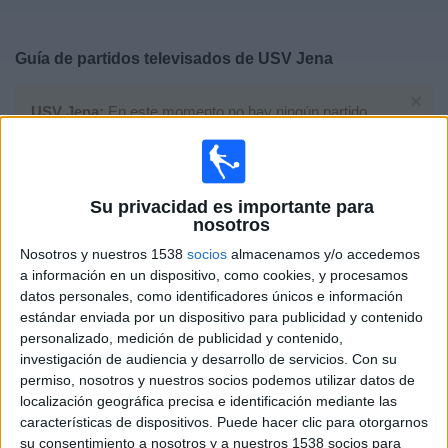
Deportes
Guía de partidos televisados de
USV Jena
Noticias
×
USV Jena:
En este momento no hay ningún partido
Widget
televisado. Puedes consultar el historial de partidos
televisados anteriormente.
Su privacidad es importante para
Domingo, 03/09/2017
nosotros
13:30
Bundesliga Femenina
Nosotros y nuestros 1538
socios
almacenamos y/o accedemos
a información en un dispositivo, como cookies, y procesamos
Turbine Potsdam
datos personales, como identificadores únicos e información
USV Jena
estándar enviada por un dispositivo para publicidad y contenido
Sport1 (M+ Astra)
personalizado, medición de publicidad y contenido,
investigación de audiencia y desarrollo de servicios.
Con su
permiso, nosotros y nuestros socios podemos utilizar datos de
Domingo, 21/05/2017
localización geográfica precisa e identificación mediante las
14:30
Bundesliga Femenina
características de dispositivos. Puede hacer clic para otorgarnos
su consentimiento a nosotros y a nuestros 1538 socios para