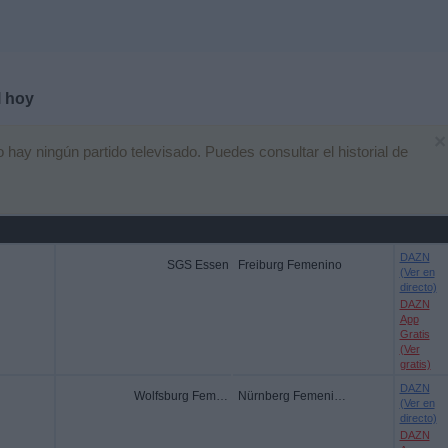
l hoy
×
ay ningún partido televisado. Puedes consultar el historial de
DAZN
SGS Essen
Freiburg Femenino
(Ver en
directo)
DAZN
App
Gratis
(Ver
gratis)
DAZN
Wolfsburg Femenino
Nürnberg Femenino
(Ver en
directo)
DAZN