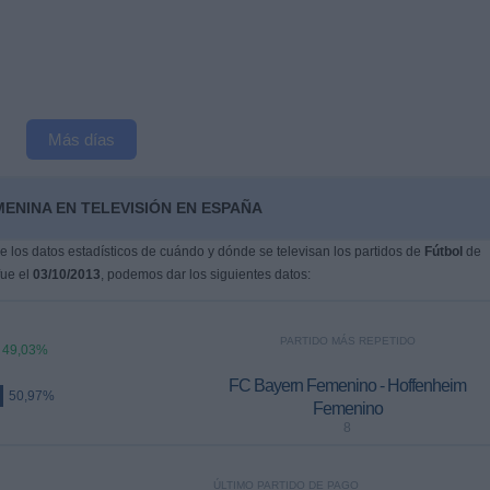
Más días
ENINA EN TELEVISIÓN EN ESPAÑA
 los datos estadísticos de cuándo y dónde se televisan los partidos de
Fútbol
de
fue el
03/10/2013
, podemos dar los siguientes datos:
PARTIDO MÁS REPETIDO
49,03%
FC Bayern Femenino - Hoffenheim
50,97%
Femenino
8
ÚLTIMO PARTIDO DE PAGO