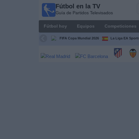
Fútbol en la TV
Fútbol
Guía de Partidos Televisados
en la
TV
Fútbol hoy
Equipos
Competiciones
Guía de
Partidos
FIFA Copa Mundial 2026
La Liga EA Sport
Televisados
Fútbol
hoy
Equipos
Competiciones
Canales
TV
Otros