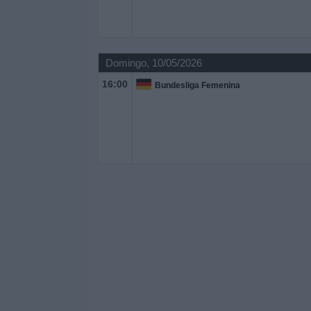
Domingo, 10/05/2026
16:00
Bundesliga Femenina