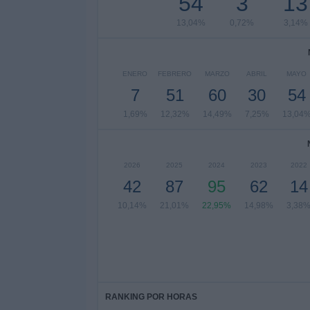
54
3
13
13,04%
0,72%
3,14%
ENERO
FEBRERO
MARZO
ABRIL
MAYO
7
51
60
30
54
1,69%
12,32%
14,49%
7,25%
13,04
2026
2025
2024
2023
2022
42
87
95
62
14
10,14%
21,01%
22,95%
14,98%
3,38
RANKING POR HORAS