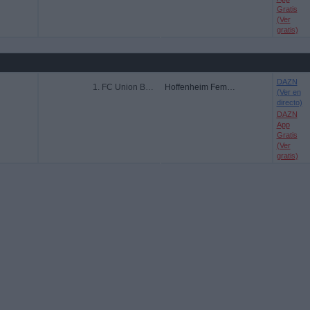
Gratis
(Ver
gratis)
DAZN
1. FC Union Berlin Frauen
Hoffenheim Femenino
(Ver en
directo)
DAZN
App
Gratis
(Ver
gratis)