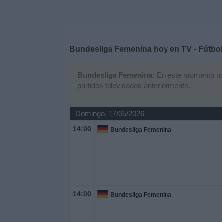
Deportes
Noticias
Bundesliga Femenina hoy en TV - Fútbo
Widget
Bundesliga Femenina:
En este momento no h
partidos televisados anteriormente.
Domingo, 17/05/2026
14:00
Bundesliga Femenina
14:00
Bundesliga Femenina