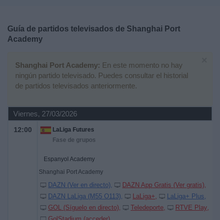
Deportes
Guía de partidos televisados de
Shanghai Port
Noticias
Academy
×
Widget
Shanghai Port Academy:
En este momento no hay
ningún partido televisado. Puedes consultar el historial
de partidos televisados anteriormente.
Viernes, 27/03/2026
12:00
LaLiga Futures
Fase de grupos
Espanyol Academy
Shanghai Port Academy
DAZN (Ver en directo)
DAZN App Gratis (Ver gratis)
DAZN LaLiga (M55 O113)
LaLiga+
LaLiga+ Plus
GOL (Síguelo en directo)
Teledeporte
RTVE Play
GolStadium (acceder)