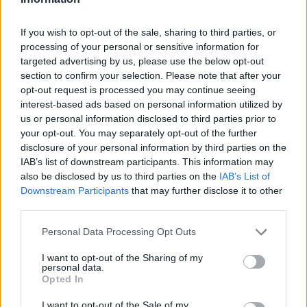
equipo
Shanghai Port Academy
en
España
, que fue el
25/03/2026
,
podemos dar los siguientes datos:
If you wish to opt-out of the sale, sharing to third parties, or
4
processing of your personal or sensitive information for
targeted advertising by us, please use the below opt-out
section to confirm your selection. Please note that after your
PARTIDOS TELEVISADOS
opt-out request is processed you may continue seeing
4 partidos en abierto
interest-based ads based on personal information utilized by
100%
us or personal information disclosed to third parties prior to
0 partidos de pago
your opt-out. You may separately opt-out of the further
0%
disclosure of your personal information by third parties on the
IAB’s list of downstream participants. This information may
ÚLTIMO PARTIDO EN ABIERTO
also be disclosed by us to third parties on the
IAB’s List of
Downstream Participants
that may further disclose it to other
Espanyol Academy - Shanghai Port Academy
third parties.
27/03/2026 LaLiga Futures por GOL, GolStadium, DAZN, DAZN App
Gratis, DAZN LaLiga, LaLiga+, LaLiga+ Plus, Teledeporte, RTVE Play
Personal Data Processing Opt Outs
RANKING POR CANALES
I want to opt-out of the Sharing of my
personal data.
GOL
4 (100%)
Opted In
GolStadium
4 (100%)
RTVE Play
4 (100%)
I want to opt-out of the Sale of my