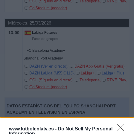
GOL (Síguelo en directo)
Teledeporte
RTVE Play
GolStadium (acceder)
Miércoles, 25/03/2026
13:00
LaLiga Futures
Fase de grupos
FC Barcelona Academy
Shanghai Port Academy
DAZN (Ver en directo)
DAZN App Gratis (Ver gratis)
DAZN LaLiga (M55 O113)
LaLiga+
LaLiga+ Plus
GOL (Síguelo en directo)
Teledeporte
RTVE Play
GolStadium (acceder)
DATOS ESTADÍSTICOS DEL EQUIPO SHANGHAI PORT
ACADEMY EN TELEVISIÓN EN ESPAÑA
A fecha de hoy
07/08/2026
y desde que esta web recoge los datos
www.futbolenlatv.es -
Do Not Sell My Personal
estadísticos de cuándo y dónde se televisan los partidos de
Fútbol
del
Information