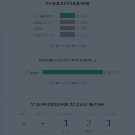
RANKING POR EQUIPOS
FC Barcelona Academy
1 (25%)
Valencia CF Academy
1 (25%)
Villarreal Academy
1 (25%)
Espanyol Academy
1 (25%)
Ver ranking completo
RANKING POR COMPETICIONES
LaLiga Futures
4 (100%)
Ver ranking completo
Nº DE PARTIDOS POR DÍA DE LA SEMANA
LUNES
MARTES
MIÉRCOLES
JUEVES
VIERNES
-
-
1
2
1
- %
- %
25%
50%
25%