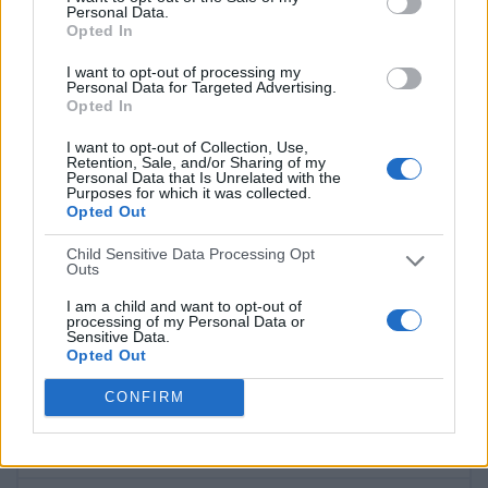
Personal Data.
DAZN
4 (100%)
Opted In
DAZN App Gratis
4 (100%)
Ver ranking completo
I want to opt-out of processing my
Personal Data for Targeted Advertising.
Opted In
PARTIDOS
DÍAS
TOTAL
I want to opt-out of Collection, Use,
0
132
9
Retention, Sale, and/or Sharing of my
Personal Data that Is Unrelated with the
Purposes for which it was collected.
CONSECUTIVOS
SIN PARTIDO
CANALES TV
DE PAGO
GRATUÍTO
Opted Out
0 partidos en local
Child Sensitive Data Processing Opt
Outs
0%
I am a child and want to opt-out of
4 partidos de visitante
processing of my Personal Data or
100%
Sensitive Data.
Opted Out
TOTAL
MÁXIMO
TOTAL
1
1
4
CONFIRM
COMPETICIONES
VS FC
RIVALES
Barcelona
Academy