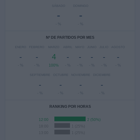
SÁBADO
DOMINGO
-
-
- %
- %
Nº DE PARTIDOS POR MES
ENERO
FEBRERO
MARZO
ABRIL
MAYO
JUNIO
JULIO
AGOSTO
-
-
4
-
-
-
-
-
- %
- %
100%
- %
- %
- %
- %
- %
SEPTIEMBRE
OCTUBRE
NOVIEMBRE
DICIEMBRE
-
-
-
-
- %
- %
- %
- %
RANKING POR HORAS
12:00
2 (50%)
18:00
1 (25%)
13:00
1 (25%)