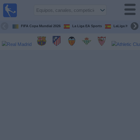
Fútbol
en la
TV
FIFA Copa Mundial 2026
La Liga EA Sports
LaLiga Hypermo
Guía de
Partidos
Televisados
Fútbol
hoy
Equipos
Competiciones
Canales
TV
Otros