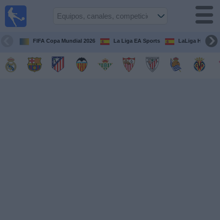
Fútbol
en la
TV
FIFA Copa Mundial 2026
La Liga EA Sports
LaLiga Hypermo
Guía de
Partidos
Televisados
Fútbol
hoy
Equipos
Competiciones
Canales
TV
Otros