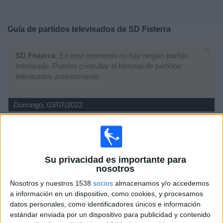
Deportes
Guía de partidos televisados de
SD Fisterra
Noticias
×
SD Fisterra:
En este momento no hay ningún partido
Widget
televisado. Puedes consultar el historial de partidos
televisados anteriormente.
Domingo, 03/07/2022
19:00
Copa da Costa
Final
Esteirana SD
Su privacidad es importante para
SD Fisterra
nosotros
TVG2 (Galicia)
Nosotros y nuestros 1538
socios
almacenamos y/o accedemos
a información en un dispositivo, como cookies, y procesamos
Sábado, 15/05/2021
datos personales, como identificadores únicos e información
estándar enviada por un dispositivo para publicidad y contenido
19:00
Tercera Federación