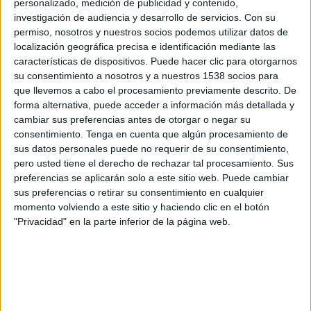
personalizado, medición de publicidad y contenido,
2ª Fase permanencia Tercera RFEF
investigación de audiencia y desarrollo de servicios.
Con su
permiso, nosotros y nuestros socios podemos utilizar datos de
Ourense CF
localización geográfica precisa e identificación mediante las
SD Fisterra
características de dispositivos. Puede hacer clic para otorgarnos
TVG2 (Galicia)
su consentimiento a nosotros y a nuestros 1538 socios para
que llevemos a cabo el procesamiento previamente descrito. De
forma alternativa, puede acceder a información más detallada y
Domingo, 03/01/2021
cambiar sus preferencias antes de otorgar o negar su
16:30
Tercera Federación
consentimiento.
Tenga en cuenta que algún procesamiento de
Grupo 1
sus datos personales puede no requerir de su consentimiento,
pero usted tiene el derecho de rechazar tal procesamiento. Sus
Polvorín
preferencias se aplicarán solo a este sitio web. Puede cambiar
SD Fisterra
sus preferencias o retirar su consentimiento en cualquier
momento volviendo a este sitio y haciendo clic en el botón
TVG2 (Galicia)
"Privacidad" en la parte inferior de la página web.