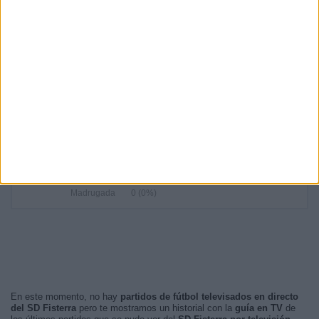
RANKING POR HORAS
19:00
2 (40%)
16:30
2 (40%)
16:00
1 (20%)
RANKING POR FRANJA HORARIA
Tarde
3 (60%)
Noche
2 (40%)
Mañana
0 (0%)
Madrugada
0 (0%)
En este momento, no hay
partidos de fútbol televisados en directo
del SD Fisterra
pero te mostramos un historial con la
guía en TV
de