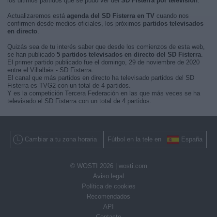
los últimos partidos que se pudo ver del
SD Fisterra por televisión
.
Actualizaremos está
agenda del SD Fisterra en TV
cuando nos
confirmen desde medios oficiales, los próximos
partidos televisados
en directo
.
Quizás sea de tu interés saber que desde los comienzos de esta web,
se han publicado
5 partidos televisados en directo del SD Fisterra
.
El primer partido publicado fue el domingo, 29 de noviembre de 2020
entre el Villalbés - SD Fisterra.
El canal que más partidos en directo ha televisado partidos del SD
Fisterra es TVG2 con un total de 4 partidos.
Y es la competición Tercera Federación en las que más veces se ha
televisado el SD Fisterra con un total de 4 partidos.
Cambiar a tu zona horaria
Fútbol en la tele en
España
© WOSTI 2026 |
wosti.com
Aviso legal
Política de cookies
Recomendados
API
Contacto