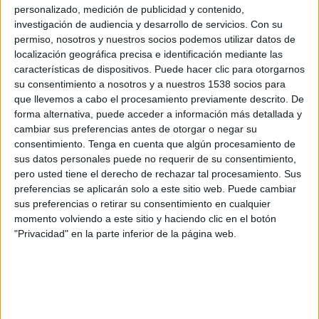
personalizado, medición de publicidad y contenido,
FC Barcelona Academy
investigación de audiencia y desarrollo de servicios.
Con su
permiso, nosotros y nuestros socios podemos utilizar datos de
Santfeliuenc Academy
localización geográfica precisa e identificación mediante las
Barça TV+ Plus
Barça TV
características de dispositivos. Puede hacer clic para otorgarnos
su consentimiento a nosotros y a nuestros 1538 socios para
Sábado, 12/11/2022
que llevemos a cabo el procesamiento previamente descrito. De
forma alternativa, puede acceder a información más detallada y
10:30
Preferente Infantil
cambiar sus preferencias antes de otorgar o negar su
Grupo 1 (Cataluña)
consentimiento.
Tenga en cuenta que algún procesamiento de
sus datos personales puede no requerir de su consentimiento,
FC Barcelona Academy
pero usted tiene el derecho de rechazar tal procesamiento. Sus
Santfeliuenc Academy
preferencias se aplicarán solo a este sitio web. Puede cambiar
Barça TV+ Plus
Barça TV
sus preferencias o retirar su consentimiento en cualquier
momento volviendo a este sitio y haciendo clic en el botón
"Privacidad" en la parte inferior de la página web.