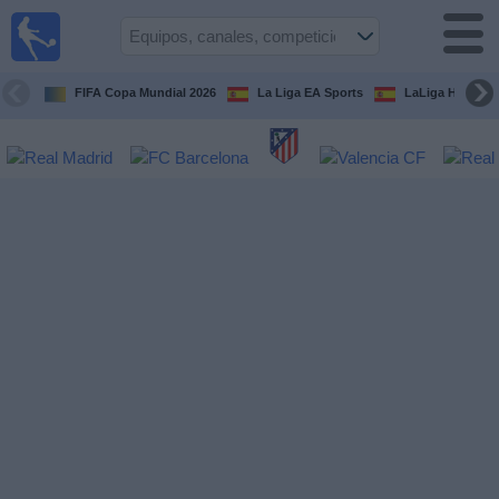
Fútbol
en la
TV
FIFA Copa Mundial 2026
La Liga EA Sports
LaLiga Hypermo
Guía de
Partidos
Televisados
Fútbol
hoy
Equipos
Competiciones
Canales
TV
Otros