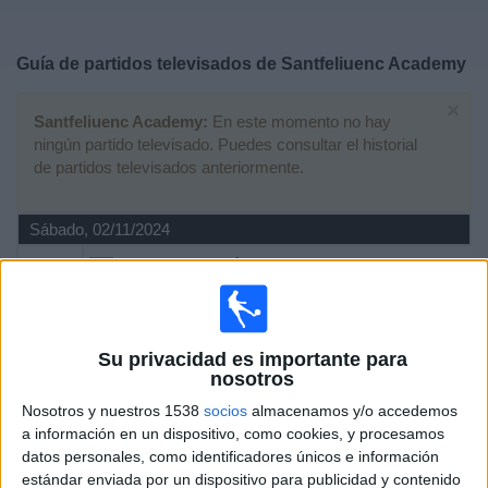
Deportes
Guía de partidos televisados de
Santfeliuenc Academy
Noticias
×
Santfeliuenc Academy:
En este momento no hay
Widget
ningún partido televisado. Puedes consultar el historial
de partidos televisados anteriormente.
Sábado, 02/11/2024
12:00
Preferente Benjamín
FC Barcelona Academy
Santfeliuenc Academy
Su privacidad es importante para
Barça One
nosotros
Nosotros y nuestros 1538
socios
almacenamos y/o accedemos
Martes, 22/11/2022
a información en un dispositivo, como cookies, y procesamos
19:15
Preferente Infantil
datos personales, como identificadores únicos e información
Grupo 1 (Cataluña)
estándar enviada por un dispositivo para publicidad y contenido