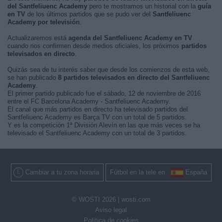
del Santfeliuenc Academy
pero te mostramos un historial con la
guía
en TV
de los últimos partidos que se pudo ver del
Santfeliuenc
Academy por televisión
.
Actualizaremos está
agenda del Santfeliuenc Academy en TV
cuando nos confirmen desde medios oficiales, los próximos
partidos
televisados en directo
.
Quizás sea de tu interés saber que desde los comienzos de esta web,
se han publicado
8 partidos televisados en directo del Santfeliuenc
Academy
.
El primer partido publicado fue el sábado, 12 de noviembre de 2016
entre el FC Barcelona Academy - Santfeliuenc Academy.
El canal que más partidos en directo ha televisado partidos del
Santfeliuenc Academy es Barça TV con un total de 5 partidos.
Y es la competición 1ª División Alevín en las que más veces se ha
televisado el Santfeliuenc Academy con un total de 3 partidos.
Cambiar a tu zona horaria
Fútbol en la tele en
España
© WOSTI 2026 |
wosti.com
Aviso legal
Política de cookies