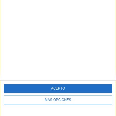
FC Barcelona Academy - Santfeliuenc Academy
02/11/2024 Preferente Benjamín por Barça One
RANKING POR CANALES
Barça TV
5 (62,5%)
Barça TV+ Plus
5 (62,5%)
Barça One
1 (12,5%)
Ver ranking completo
PARTIDOS
DÍAS
TOTAL
0
643
3
CONSECUTIVOS
SIN PARTIDO
CANALES TV
DE PAGO
GRATUÍTO
ACEPTO
0 partidos en local
0%
MÁS OPCIONES
8 partidos de visitante
100%