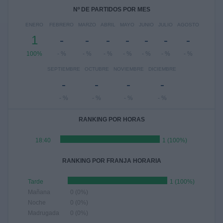
Nº DE PARTIDOS POR MES
ENERO
FEBRERO
MARZO
ABRIL
MAYO
JUNIO
JULIO
AGOSTO
1
-
-
-
-
-
-
-
100%
- %
- %
- %
- %
- %
- %
- %
SEPTIEMBRE
OCTUBRE
NOVIEMBRE
DICIEMBRE
-
-
-
-
- %
- %
- %
- %
RANKING POR HORAS
18:40
1 (100%)
RANKING POR FRANJA HORARIA
Tarde
1 (100%)
Mañana
0 (0%)
Noche
0 (0%)
Madrugada
0 (0%)