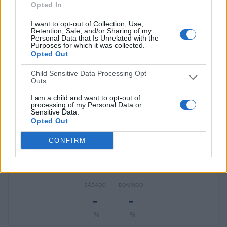
Opted In
Real Madrid Academy
1 (100%)
I want to opt-out of Collection, Use,
Ver ranking completo
Retention, Sale, and/or Sharing of my
Personal Data that Is Unrelated with the
Purposes for which it was collected.
RANKING POR COMPETICIONES
Opted Out
Campeonato Prebenjamin
1 (100%)
Child Sensitive Data Processing Opt
Outs
Ver ranking completo
I am a child and want to opt-out of
processing of my Personal Data or
Sensitive Data.
Opted Out
Nº DE PARTIDOS POR DÍA DE LA SEMANA
CONFIRM
LUNES
MARTES
MIÉRCOLES
JUEVES
VIERNES
-
-
-
-
1
- %
- %
- %
- %
100%
SÁBADO
DOMINGO
-
-
- %
- %