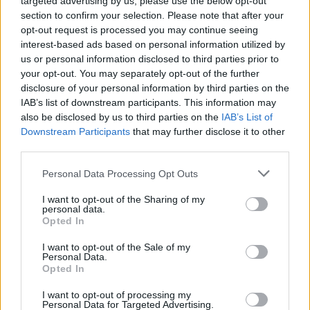
targeted advertising by us, please use the below opt-out
Real Madrid TV
1 (100%)
section to confirm your selection. Please note that after your
Ver ranking completo
opt-out request is processed you may continue seeing
interest-based ads based on personal information utilized by
us or personal information disclosed to third parties prior to
PARTIDOS
DÍAS
TOTAL
your opt-out. You may separately opt-out of the further
0
2751
1
disclosure of your personal information by third parties on the
IAB’s list of downstream participants. This information may
CONSECUTIVOS
SIN PARTIDO
CANALES TV
DE PAGO
GRATUÍTO
also be disclosed by us to third parties on the
IAB’s List of
Downstream Participants
that may further disclose it to other
1 partidos en local
third parties.
100%
Personal Data Processing Opt Outs
0 partidos de visitante
0%
I want to opt-out of the Sharing of my
personal data.
TOTAL
MÁXIMO
TOTAL
Opted In
1
1
1
I want to opt-out of the Sale of my
COMPETICIONES
VS Real Madrid
RIVALES
Personal Data.
Academy
Opted In
RANKING POR EQUIPOS
I want to opt-out of processing my
Personal Data for Targeted Advertising.