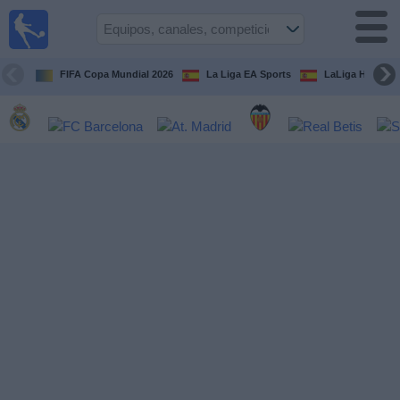
Fútbol
en la
TV
FIFA Copa Mundial 2026
La Liga EA Sports
LaLiga Hypermo
Guía de
Partidos
Televisados
Fútbol
hoy
Equipos
Competiciones
Canales
TV
Otros