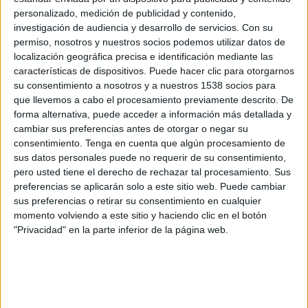
Cusco FC
personalizado, medición de publicidad y contenido,
UTC Cajamarca
investigación de audiencia y desarrollo de servicios.
Con su
Fanatiz (Ver en directo)
permiso, nosotros y nuestros socios podemos utilizar datos de
localización geográfica precisa e identificación mediante las
características de dispositivos. Puede hacer clic para otorgarnos
Sábado, 25/07/2026
su consentimiento a nosotros y a nuestros 1538 socios para
03:30
Liga 1 Perú
que llevemos a cabo el procesamiento previamente descrito. De
forma alternativa, puede acceder a información más detallada y
Universitario
cambiar sus preferencias antes de otorgar o negar su
consentimiento.
Tenga en cuenta que algún procesamiento de
Cusco FC
sus datos personales puede no requerir de su consentimiento,
Fanatiz (Ver en directo)
pero usted tiene el derecho de rechazar tal procesamiento. Sus
preferencias se aplicarán solo a este sitio web. Puede cambiar
sus preferencias o retirar su consentimiento en cualquier
momento volviendo a este sitio y haciendo clic en el botón
"Privacidad" en la parte inferior de la página web.