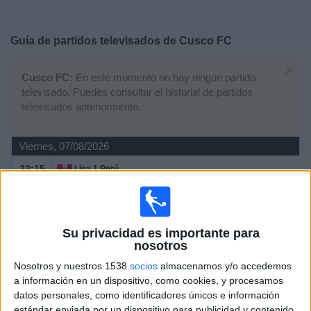
Deportes
Guía de partidos televisados de
Cusco FC
Noticias
×
Cusco FC:
En este momento no hay ningún partido
Widget
televisado. Puedes consultar el historial de partidos
televisados anteriormente.
Viernes, 07/08/2026
22:15
Liga 1 Perú
Comerciantes Unidos
Cusco FC
Su privacidad es importante para
Fanatiz (Ver en directo)
nosotros
Nosotros y nuestros 1538
socios
almacenamos y/o accedemos
Domingo, 02/08/2026
a información en un dispositivo, como cookies, y procesamos
01:00
Liga 1 Perú
datos personales, como identificadores únicos e información
estándar enviada por un dispositivo para publicidad y contenido