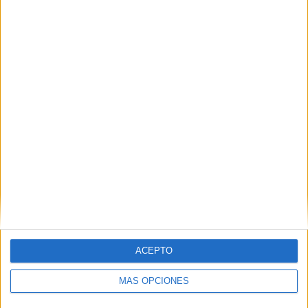
30/05/2026 Liga 1 Perú por L1 Max YouTube, Fanatiz
RANKING POR CANALES
Fanatiz
144 (90,57%)
GolTV Play
48 (30,19%)
GolT
4 (2,52%)
GolStadium
4 (2,52%)
L1 Max YouTube
3 (1,89%)
Ver ranking completo
PARTIDOS
DÍAS
TOTAL
4
70
5
CONSECUTIVOS
SIN PARTIDO
CANALES TV
DE PAGO
GRATUÍTO
80 partidos en local
ACEPTO
50,31%
MÁS OPCIONES
79 partidos de visitante
49,69%