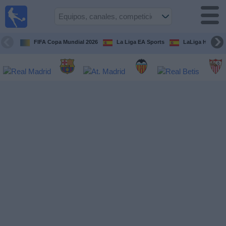
Fútbol
en la
TV
FIFA Copa Mundial 2026
La Liga EA Sports
LaLiga Hypermo
Guía de
Partidos
Televisados
Fútbol
hoy
Equipos
Competiciones
Canales
TV
Otros