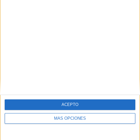
25/05/2026 Liga 1 Perú por Fanatiz, L1 Max YouTube
RANKING POR CANALES
Fanatiz
85 (97,7%)
GolTV Play
5 (5,75%)
L1 Max YouTube
5 (5,75%)
Ver ranking completo
PARTIDOS
DÍAS
TOTAL
4
73
3
CONSECUTIVOS
SIN PARTIDO
CANALES TV
DE PAGO
GRATUÍTO
43 partidos en local
ACEPTO
49,43%
44 partidos de visitante
MÁS OPCIONES
50,57%
TOTAL
MÁXIMO
TOTAL