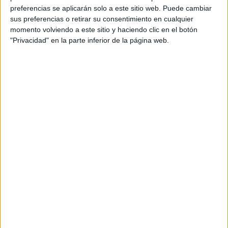
Domingo, 09/08/2026
preferencias se aplicarán solo a este sitio web. Puede cambiar
sus preferencias o retirar su consentimiento en cualquier
03:00
Liga 1 Perú
momento volviendo a este sitio y haciendo clic en el botón
"Privacidad" en la parte inferior de la página web.
Sport Boys A.
Alianza Lima
Fanatiz (Ver en directo)
20:00
Liga 1 Perú
Deportivo Garcilaso
CD Moquegua
Fanatiz (Ver en directo)
22:30
Liga 1 Perú
Melgar
FC Cajamarca
Fanatiz (Ver en directo)