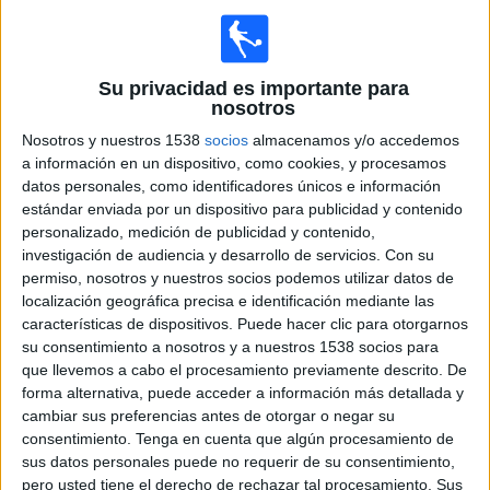
Mañana sábado, 08/08/2026
03:30
Liga 1 Perú
Universitario
Su privacidad es importante para
nosotros
Sporting Cristal
Nosotros y nuestros 1538
socios
almacenamos y/o accedemos
Fanatiz (Ver en directo)
a información en un dispositivo, como cookies, y procesamos
20:00
Liga 1 Perú
datos personales, como identificadores únicos e información
estándar enviada por un dispositivo para publicidad y contenido
UTC Cajamarca
personalizado, medición de publicidad y contenido,
AD Tarma
investigación de audiencia y desarrollo de servicios.
Con su
permiso, nosotros y nuestros socios podemos utilizar datos de
localización geográfica precisa e identificación mediante las
Fanatiz (Ver en directo)
L1 Max YouTube
características de dispositivos. Puede hacer clic para otorgarnos
22:30
su consentimiento a nosotros y a nuestros 1538 socios para
Liga 1 Perú
que llevemos a cabo el procesamiento previamente descrito. De
ACD Juan Pablo II College
forma alternativa, puede acceder a información más detallada y
cambiar sus preferencias antes de otorgar o negar su
Atlético Grau
consentimiento.
Tenga en cuenta que algún procesamiento de
Fanatiz (Ver en directo)
sus datos personales puede no requerir de su consentimiento,
pero usted tiene el derecho de rechazar tal procesamiento. Sus