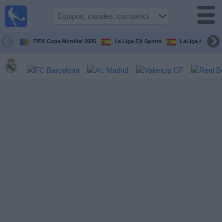
Fútbol
en la
TV
FIFA Copa Mundial 2026
La Liga EA Sports
LaLiga Hypermo
Guía de
Partidos
Televisados
Fútbol
hoy
Equipos
Competiciones
Canales
TV
Otros