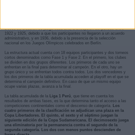
el próximo
viernes, 7 de agosto de 2026 a las 20:00
y que será
televisado por Fanatiz (Ver en directo)
.
La
Liga 1 Perú
es la
máxima categoría del fútbol de Perú
y está
organizada por la Federación Peruana de Fútbol. El torneo se fundó en
1912 con motivo de la aparición de los primeros clubes en el país.
Desde su creación se juega cada año, a excepción del periodo entre
1922 y 1925, debido a que los participantes no llegaron a un acuerdo
administrativo, y en 1936, debido a la presencia de la selección
nacional en los Juegos Olímpicos celebrados en Berlín.
La estructura actual cuenta con 18 equipos participantes y dos torneos
cortos denominados como Fase 1 y Fase 2. En el primero, los clubes
se dividen en dos grupos diferentes. Los primeros de cada uno se
enfrentan en la final para determinar al campeón. En el otro, hay un
grupo único y se enfrentan todos contra todos. Los dos vencedores y
los dos primeros de la tabla acumulada acceden al playoff en el que se
determina el campeón definitivo. En caso de que un mismo equipo
ocupe varias plazas, avanza a la final.
La tabla acumulada de la
Liga 1 Perú
, que tiene en cuenta los
resultados de ambas fases, es la que determina tanto el acceso a las
competiciones continentales como el descenso de categoría.
Los
cuatro primeros de la clasificación se adjudican una plaza en la
Copa Libertadores. El quinto, el sexto y el séptimo juegan la
siguiente edición de la Copa Sudamericana. El decimosexto juega
una eliminatoria por la permanencia contra el segundo de la
segunda categoría. Los dos con menos puntos descienden de
forma directa
.