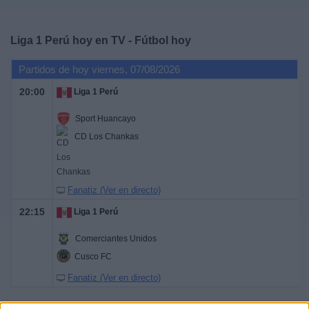
Deportes
Liga 1 Perú hoy en TV - Fútbol hoy
Noticias
Partidos de hoy viernes, 07/08/2026
Widget
20:00
Liga 1 Perú
Sport Huancayo
CD Los Chankas
Fanatiz (Ver en directo)
22:15
Liga 1 Perú
Comerciantes Unidos
Cusco FC
Fanatiz (Ver en directo)