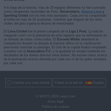
A lo largo de la historia, más de 20 equipos diferentes se han coronado
como campeones nacionales de Perú.
Universitario,
Alianza Lima
y
Sporting Cristal
son los tres más laureados. Cada uno ha conquistado
el trofeo en más de 20 ocasiones, mientras que ninguno de los otros
clubes del país supera la decena de entorchados.
El
Lima Cricket
fue el primer campeón de la
Liga 1 Perú
. La edición
inaugural contó con la presencia de ocho equipos que se enfrentaron en
un formato de todos contra todos. El
Escuela Militar
abandonó la
competición durante su disputa al marchar último en la clasificación
para evitar manchar su prestigio. El club de la capital finalizó empatado
a puntos con el
Association F.C.
y la igualdad se rompió mediante los
resultados de los duelos directos entre ambos. No existen datos acerca
de la puntuación exacta obtenida por cada uno ni de los goles anotados
por cada uno.
Cambiar a tu zona horaria
Fútbol en la tele en
España
© WOSTI 2026 |
wosti.com
Aviso legal
Política de cookies