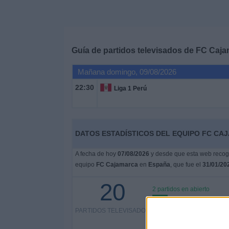
Deportes
Noticias
Guía de partidos televisados de
FC Caja
Widget
Mañana domingo, 09/08/2026
22:30
Liga 1 Perú
DATOS ESTADÍSTICOS DEL EQUIPO FC CA
A fecha de hoy
07/08/2026
y desde que esta web recoge
equipo
FC Cajamarca
en
España
, que fue el
31/01/20
20
2 partidos en abierto
10%
PARTIDOS TELEVISADOS
18 partidos de pago