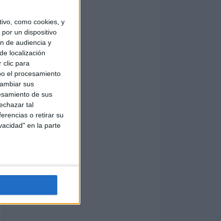
ivo, como cookies, y
por un dispositivo
ón de audiencia y
de localización
 clic para
bo el procesamiento
cambiar sus
esamiento de sus
echazar tal
erencias o retirar su
vacidad" en la parte