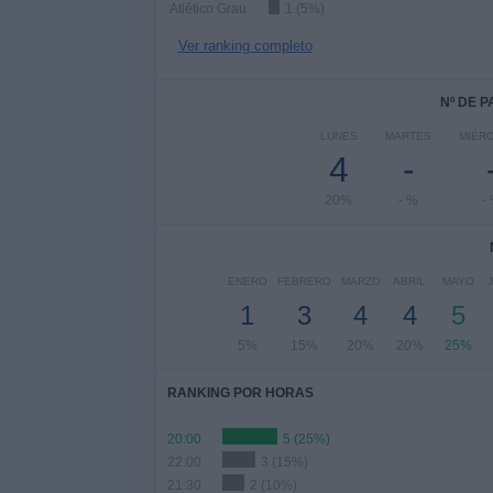
Atlético Grau
1 (5%)
Ver ranking completo
Nº DE 
LUNES
MARTES
MIÉR
4
-
20%
- %
-
ENERO
FEBRERO
MARZO
ABRIL
MAYO
1
3
4
4
5
5%
15%
20%
20%
25%
RANKING POR HORAS
20:00
5 (25%)
22:00
3 (15%)
21:30
2 (10%)