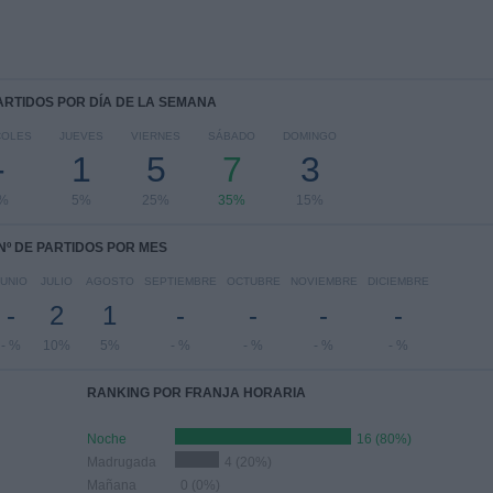
PARTIDOS POR DÍA DE LA SEMANA
COLES
JUEVES
VIERNES
SÁBADO
DOMINGO
-
1
5
7
3
 %
5%
25%
35%
15%
Nº DE PARTIDOS POR MES
JUNIO
JULIO
AGOSTO
SEPTIEMBRE
OCTUBRE
NOVIEMBRE
DICIEMBRE
-
2
1
-
-
-
-
- %
10%
5%
- %
- %
- %
- %
RANKING POR FRANJA HORARIA
Noche
16 (80%)
Madrugada
4 (20%)
Mañana
0 (0%)