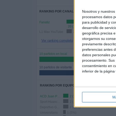
Nosotros y nuestro
RANKING POR CANALES
procesamos datos per
para publicidad y co
Fanatiz
20 (100%)
desarrollo de servici
L1 Max YouTube
2 (10%)
geográfica precisa e 
otorgarnos su conse
Ver ranking completo
previamente descrito
preferencias antes d
10 partidos en local
datos personales pue
50%
procesamiento. Sus p
consentimiento en cu
10 partidos de visitante
inferior de la página
50%
RANKING POR EQUIPOS
ACD Juan Pablo II College
2 (10%)
M
Sport Huancayo
2 (10%)
Deportivo Garcilaso
2 (10%)
Universitario
1 (5%)