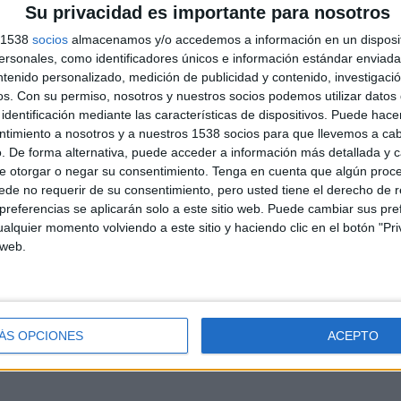
YouTube
Su privacidad es importante para nosotros
s 1538
socios
almacenamos y/o accedemos a información en un disposit
sonales, como identificadores únicos e información estándar enviada 
PARTIDOS
DÍAS
TOTAL
ntenido personalizado, medición de publicidad y contenido, investigaci
14
153
2
os.
Con su permiso, nosotros y nuestros socios podemos utilizar datos 
identificación mediante las características de dispositivos. Puede hacer
CONSECUTIVOS
SIN PARTIDO
CANALES TV
DE PAGO
GRATUÍTO
ntimiento a nosotros y a nuestros 1538 socios para que llevemos a ca
. De forma alternativa, puede acceder a información más detallada y 
e otorgar o negar su consentimiento.
Tenga en cuenta que algún proc
de no requerir de su consentimiento, pero usted tiene el derecho de r
TOTAL
MÁXIMO
TOTAL
referencias se aplicarán solo a este sitio web. Puede cambiar sus pref
1
2
17
alquier momento volviendo a este sitio y haciendo clic en el botón "Pri
 web.
COMPETICIONES
VS ACD Juan
RIVALES
Pablo II College
RANKING POR COMPETICIONES
Liga 1 Perú
20 (100%)
ÁS OPCIONES
ACEPTO
Ver ranking completo