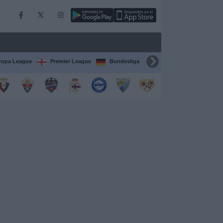
ropa League
Premier League
Bundesliga
Supercopa de España