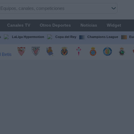
Canales TV
Otros Deportes
Noticias
Widget
s
LaLiga Hypermotion
Copa del Rey
Champions League
Eu