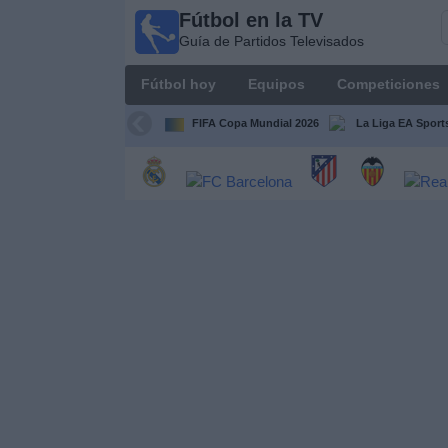
Fútbol en la TV
Fútbol
Guía de Partidos Televisados
en la
TV
Fútbol hoy
Equipos
Competiciones
Guía de
Partidos
FIFA Copa Mundial 2026
La Liga EA Sport
Televisados
Fútbol
hoy
Equipos
Competiciones
Canales
TV
Otros