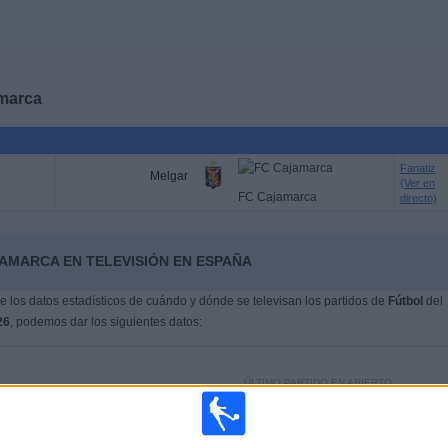
marca
Fanatiz
Melgar
(Ver en
FC Cajamarca
directo)
JAMARCA EN TELEVISIÓN EN ESPAÑA
 los datos estadísticos de cuándo y dónde se televisan los partidos de
Fútbol
del
26
, podemos dar los siguientes datos:
ÚLTIMO PARTIDO EN ABIERTO
Atlético Grau - FC Cajamarca
90%
06/03/2026 Liga 1 Perú por Fanatiz, L1 Max