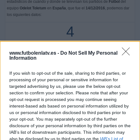
estadísticos de cuándo y dónde se televisan los partidos de
Fútbol
del
equipo
Odelot Toletum
en
España
, que fue el
14/12/2016
, podemos dar
los siguientes datos:
4
PARTIDOS TELEVISADOS
4 partidos en abierto
www.futbolenlatv.es -
Do Not Sell My Personal
Information
100%
0 partidos de pago
0%
If you wish to opt-out of the sale, sharing to third parties, or
processing of your personal or sensitive information for
ÚLTIMO PARTIDO EN ABIERTO
targeted advertising by us, please use the below opt-out
section to confirm your selection. Please note that after your
Real Madrid Academy - Odelot Toletum
opt-out request is processed you may continue seeing
14/12/2019 Campeonato Prebenjamin por Real Madrid TV
interest-based ads based on personal information utilized by
RANKING POR CANALES
us or personal information disclosed to third parties prior to
your opt-out. You may separately opt-out of the further
Real Madrid TV
4 (100%)
disclosure of your personal information by third parties on the
IAB’s list of downstream participants. This information may
Ver ranking completo
also be disclosed by us to third parties on the
IAB’s List of