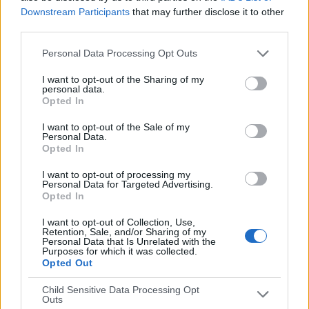
Downstream Participants
that may further disclose it to other
third parties.
PARTIDOS
DÍAS
TOTAL
0
2429
1
Personal Data Processing Opt Outs
CONSECUTIVOS
SIN PARTIDO
CANALES TV
DE PAGO
GRATUÍTO
I want to opt-out of the Sharing of my
personal data.
Opted In
0 partidos en local
0%
I want to opt-out of the Sale of my
Personal Data.
4 partidos de visitante
Opted In
100%
I want to opt-out of processing my
TOTAL
MÁXIMO
TOTAL
Personal Data for Targeted Advertising.
4
4
1
Opted In
COMPETICIONES
VS Real Madrid
RIVALES
I want to opt-out of Collection, Use,
Academy
Retention, Sale, and/or Sharing of my
Personal Data that Is Unrelated with the
Purposes for which it was collected.
RANKING POR EQUIPOS
Opted Out
Real Madrid Academy
4 (100%)
Child Sensitive Data Processing Opt
Outs
Ver ranking completo