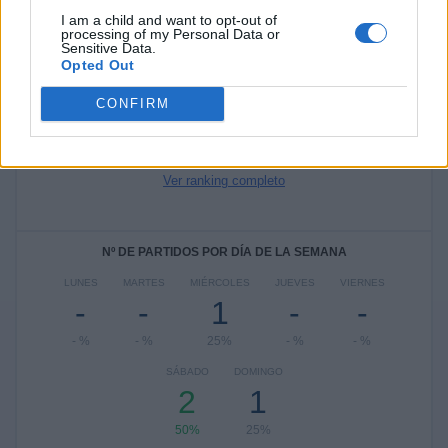
I am a child and want to opt-out of
processing of my Personal Data or
RANKING POR COMPETICIONES
Sensitive Data.
Opted Out
Torneo Juanito
1 (25%)
CONFIRM
Amistoso Prebenjamín
1 (25%)
Campeonato Prebenjamin
1 (25%)
Amistoso Cadete
1 (25%)
Ver ranking completo
Nº DE PARTIDOS POR DÍA DE LA SEMANA
LUNES
MARTES
MIÉRCOLES
JUEVES
VIERNES
-
-
1
-
-
- %
- %
25%
- %
- %
SÁBADO
DOMINGO
2
1
50%
25%