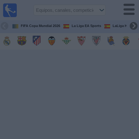
Fútbol
en la
TV
FIFA Copa Mundial 2026
La Liga EA Sports
LaLiga Hypermo
Guía de
Partidos
Televisados
Fútbol
hoy
Equipos
Competiciones
Canales
TV
Otros