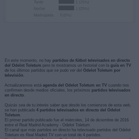
Tarde
1 (25%)
Noche
1 (25%)
Madrugada
0 (0%)
En este momento, no hay
partidos de fútbol televisados en directo
del Odelot Toletum
pero te mostramos un historial con la
guía en TV
de los últimos partidos que se pudo ver del
Odelot Toletum por
televisión
.
Actualizaremos está
agenda del Odelot Toletum en TV
cuando nos
confirmen desde medios oficiales, los próximos
partidos televisados
en directo
.
Quizás sea de tu interés saber que desde los comienzos de esta web,
se han publicado
4 partidos televisados en directo del Odelot
Toletum
.
El primer partido publicado fue el miércoles, 14 de diciembre de 2016
entre el Real Madrid Academy - Odelot Toletum.
El canal que más partidos en directo ha televisado partidos del Odelot
Toletum es Real Madrid TV con un total de 4 partidos.