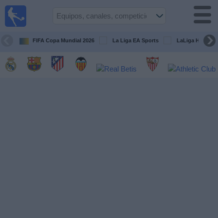
Fútbol
en la
TV
FIFA Copa Mundial 2026
La Liga EA Sports
LaLiga Hypermo
Guía de
Partidos
Televisados
Fútbol
hoy
Equipos
Competiciones
Canales
TV
Otros