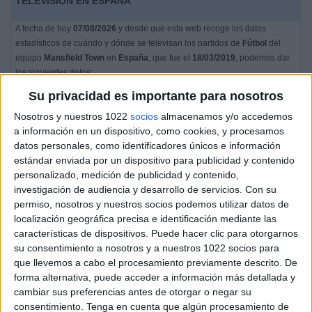
TELEVISIÓN EN ESPAÑA
A fecha de hoy
07/08/2026
y desde que esta web recoge los datos
estadísticos de cuándo y dónde se televisan los partidos de
Fútbol
del
equipo
Mansfield Town
en
España
, que fue el
18/03/2019
, podemos dar
los siguientes datos:
Su privacidad es importante para nosotros
3
Nosotros y nuestros 1022
socios
almacenamos y/o accedemos
a información en un dispositivo, como cookies, y procesamos
PARTIDOS TELEVISADOS
datos personales, como identificadores únicos e información
0 partidos en abierto
estándar enviada por un dispositivo para publicidad y contenido
0%
personalizado, medición de publicidad y contenido,
3 partidos de pago
investigación de audiencia y desarrollo de servicios.
Con su
100%
permiso, nosotros y nuestros socios podemos utilizar datos de
localización geográfica precisa e identificación mediante las
RANKING POR CANALES
características de dispositivos. Puede hacer clic para otorgarnos
su consentimiento a nosotros y a nuestros 1022 socios para
DAZN
3 (100%)
que llevemos a cabo el procesamiento previamente descrito. De
forma alternativa, puede acceder a información más detallada y
Ver ranking completo
cambiar sus preferencias antes de otorgar o negar su
consentimiento.
Tenga en cuenta que algún procesamiento de