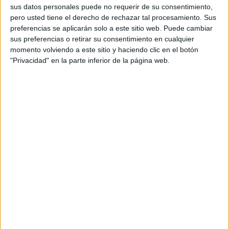
PARTIDOS
DÍAS
TOTAL
sus datos personales puede no requerir de su consentimiento,
3
2698
1
pero usted tiene el derecho de rechazar tal procesamiento. Sus
preferencias se aplicarán solo a este sitio web. Puede cambiar
CONSECUTIVOS
SIN PARTIDO
CANALES TV
sus preferencias o retirar su consentimiento en cualquier
DE PAGO
GRATUÍTO
momento volviendo a este sitio y haciendo clic en el botón
"Privacidad" en la parte inferior de la página web.
1 partidos en local
33,33%
2 partidos de visitante
66,67%
TOTAL
MÁXIMO
TOTAL
1
1
3
COMPETICIONES
VS Oldham
RIVALES
Athletic
RANKING POR EQUIPOS
Oldham Athletic
1 (33,33%)
Newport County
1 (33,33%)
Lincoln City
1 (33,33%)