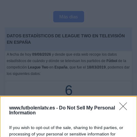
Más días
DATOS ESTADÍSTICOS DE LEAGUE TWO EN TELEVISIÓN
EN ESPAÑA
A fecha de hoy
09/08/2026
y desde que esta web recoge los datos
estadísticos de cuándo y dónde se televisan los partidos de
Fútbol
de la
competición
League Two
en
España
, que fue el
18/03/2019
, podemos dar
los siguientes datos:
6
PARTIDOS TELEVISADOS
www.futbolenlatv.es -
Do Not Sell My Personal
0 partidos en abierto
Information
0%
6 partidos de pago
If you wish to opt-out of the sale, sharing to third parties, or
100%
processing of your personal or sensitive information for