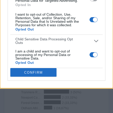
Personal Data for Targeted Advertising.
1
2700
1
Opted In
CANALES POR
SIN PARTIDO
CANALES TV
I want to opt-out of Collection, Use,
PARTIDO
GRATUÍTO
Retention, Sale, and/or Sharing of my
Personal Data that Is Unrelated with the
Purposes for which it was collected.
1 Canales de pago
Opted Out
100%
0 Canales en abierto
Child Sensitive Data Processing Opt
Outs
0%
I am a child and want to opt-out of
TOTAL
TOTAL
processing of my Personal Data or
6
1
Sensitive Data.
Opted Out
Total equipos
CANALES
CONFIRM
Ranking equipos por nº de partidos
Mansfield Town
3 (50%)
Tranmere Rovers
3 (50%)
Newport County
2 (33,33%)
Forest Green Rovers
2 (33,33%)
Oldham Athletic
1 (16,67%)