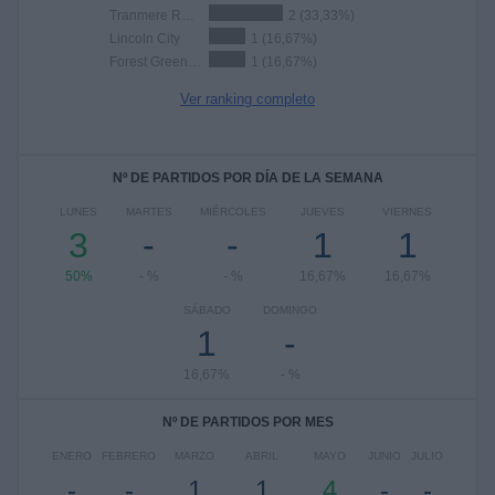
Tranmere Rovers
2 (33,33%)
Lincoln City
1 (16,67%)
Forest Green Rovers
1 (16,67%)
Ver ranking completo
Nº DE PARTIDOS POR DÍA DE LA SEMANA
LUNES
MARTES
MIÉRCOLES
JUEVES
VIERNES
3
-
-
1
1
50%
- %
- %
16,67%
16,67%
SÁBADO
DOMINGO
1
-
16,67%
- %
Nº DE PARTIDOS POR MES
ENERO
FEBRERO
MARZO
ABRIL
MAYO
JUNIO
JULIO
-
-
1
1
4
-
-