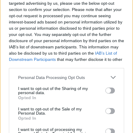
PARTIDO MÁS REPETIDO
targeted advertising by us, please use the below opt-out
section to confirm your selection. Please note that after your
Mansfield Town - Lincoln City
opt-out request is processed you may continue seeing
1
interest-based ads based on personal information utilized by
us or personal information disclosed to third parties prior to
ÚLTIMO PARTIDO EN ABIERTO
your opt-out. You may separately opt-out of the further
disclosure of your personal information by third parties on the
-
IAB’s list of downstream participants. This information may
- por
also be disclosed by us to third parties on the
IAB’s List of
ÚLTIMO PARTIDO DE PAGO
Downstream Participants
that may further disclose it to other
third parties.
Newport County - Tranmere
Rovers
Personal Data Processing Opt Outs
25/05/2019 League Two por DAZN
I want to opt-out of the Sharing of my
RANKING POR CANALES
personal data.
Opted In
DAZN
6 (100%)
I want to opt-out of the Sale of my
Personal Data.
Ver ranking completo
Opted In
I want to opt-out of processing my
MEDIA
DÍAS
TOTAL