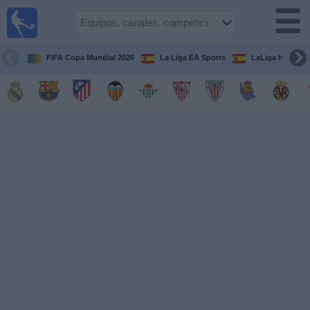
Fútbol
en la
TV
FIFA Copa Mundial 2026
La Liga EA Sports
LaLiga Hypermo
Guía de
Partidos
Televisados
Fútbol
hoy
Equipos
Competiciones
Canales
TV
Otros