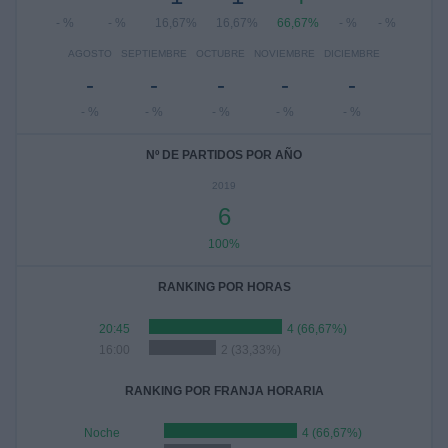
- %
- %
16,67%
16,67%
66,67%
- %
- %
AGOSTO
SEPTIEMBRE
OCTUBRE
NOVIEMBRE
DICIEMBRE
-
-
-
-
-
- %
- %
- %
- %
- %
Nº DE PARTIDOS POR AÑO
2019
6
100%
RANKING POR HORAS
20:45
4 (66,67%)
16:00
2 (33,33%)
RANKING POR FRANJA HORARIA
Noche
4 (66,67%)