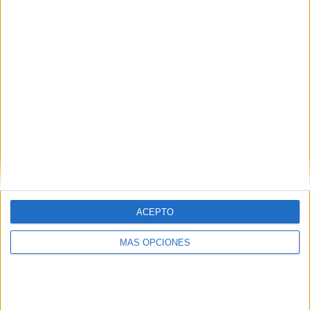
Fortuna Düsseldorf II - Mönchengladbach II
14/05/2022 Regionalliga por OneFootball
RANKING POR CANALES
OneFootball
22 (100%)
Ver ranking completo
PARTIDOS
DÍAS
TOTAL
0
1545
1
CONSECUTIVOS
SIN PARTIDO
CANALES TV
DE PAGO
GRATUÍTO
ACEPTO
15 partidos en local
68,18%
MÁS OPCIONES
7 partidos de visitante
31,82%
TOTAL
MÁXIMO
TOTAL
1
2
17