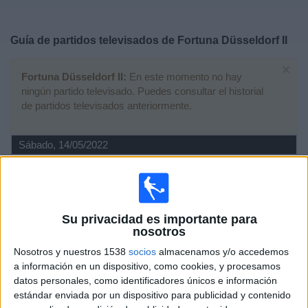
Deportes
Guía de partidos televisados de
Fortuna Düsseldorf II
Noticias
×
Fortuna Düsseldorf II:
En este momento no hay
Widget
ningún partido televisado. Puedes consultar el historial
de partidos televisados anteriormente.
Sábado, 14/05/2022
14:00
Regionalliga
Fortuna Düsseldorf II
Su privacidad es importante para
Mönchengladbach II
nosotros
OneFootball
Nosotros y nuestros 1538
socios
almacenamos y/o accedemos
a información en un dispositivo, como cookies, y procesamos
Viernes, 06/05/2022
datos personales, como identificadores únicos e información
19:30
Regionalliga
estándar enviada por un dispositivo para publicidad y contenido