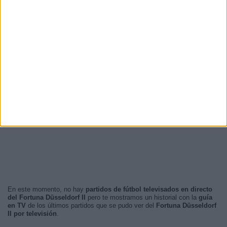
14:00
16 (72,73%)
19:30
3 (13,64%)
18:30
2 (9,09%)
18:00
1 (4,55%)
RANKING POR FRANJA HORARIA
Tarde
19 (86,36%)
Noche
3 (13,64%)
Mañana
0 (0%)
Madrugada
0 (0%)
En este momento, no hay
partidos de fútbol televisados en directo
del Fortuna Düsseldorf II
pero te mostramos un historial con la
guía
en TV
de los últimos partidos que se pudo ver del
Fortuna Düsseldorf
II por televisión
.