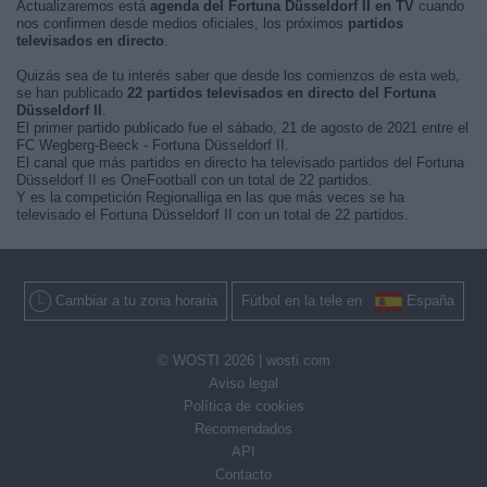
Actualizaremos está
agenda del Fortuna Düsseldorf II en TV
cuando
nos confirmen desde medios oficiales, los próximos
partidos
televisados en directo
.
Quizás sea de tu interés saber que desde los comienzos de esta web,
se han publicado
22 partidos televisados en directo del Fortuna
Düsseldorf II
.
El primer partido publicado fue el sábado, 21 de agosto de 2021 entre el
FC Wegberg-Beeck - Fortuna Düsseldorf II.
El canal que más partidos en directo ha televisado partidos del Fortuna
Düsseldorf II es OneFootball con un total de 22 partidos.
Y es la competición Regionalliga en las que más veces se ha
televisado el Fortuna Düsseldorf II con un total de 22 partidos.
Cambiar a tu zona horaria
Fútbol en la tele en
España
© WOSTI 2026 |
wosti.com
Aviso legal
Política de cookies
Recomendados
API
Contacto