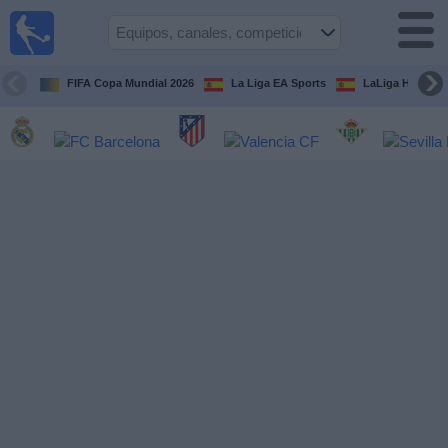
Fútbol
en la
TV
FIFA Copa Mundial 2026
La Liga EA Sports
LaLiga Hypermo
Guía de
Partidos
Televisados
Fútbol
hoy
Equipos
Competiciones
Canales
TV
Otros