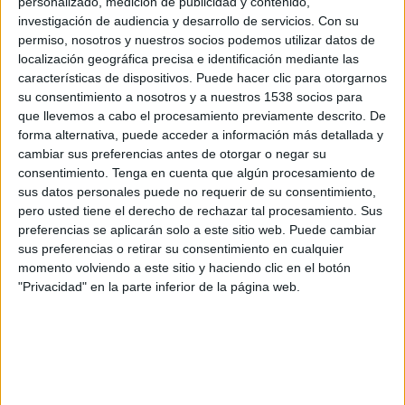
personalizado, medición de publicidad y contenido,
investigación de audiencia y desarrollo de servicios.
Con su
Alemannia Aachen
permiso, nosotros y nuestros socios podemos utilizar datos de
Fortuna Düsseldorf II
localización geográfica precisa e identificación mediante las
OneFootball
características de dispositivos. Puede hacer clic para otorgarnos
su consentimiento a nosotros y a nuestros 1538 socios para
que llevemos a cabo el procesamiento previamente descrito. De
Viernes, 29/04/2022
forma alternativa, puede acceder a información más detallada y
14:00
Regionalliga
cambiar sus preferencias antes de otorgar o negar su
consentimiento.
Tenga en cuenta que algún procesamiento de
Fortuna Düsseldorf II
sus datos personales puede no requerir de su consentimiento,
pero usted tiene el derecho de rechazar tal procesamiento. Sus
FC Köln II
preferencias se aplicarán solo a este sitio web. Puede cambiar
OneFootball
sus preferencias o retirar su consentimiento en cualquier
momento volviendo a este sitio y haciendo clic en el botón
"Privacidad" en la parte inferior de la página web.