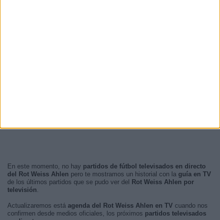
14:00
8 (80%)
19:30
1 (10%)
19:00
1 (10%)
RANKING POR FRANJA HORARIA
Tarde
8 (80%)
Noche
2 (20%)
Mañana
0 (0%)
Madrugada
0 (0%)
En este momento, no hay
partidos de fútbol televisados en directo
del Rot Weiss Ahlen
pero te mostramos un historial con la
guía en TV
de los últimos partidos que se pudo ver del
Rot Weiss Ahlen por
televisión
.
Actualizaremos está
agenda del Rot Weiss Ahlen en TV
cuando nos
confirmen desde medios oficiales, los próximos
partidos televisados