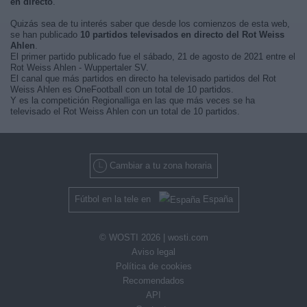
en directo
.
Quizás sea de tu interés saber que desde los comienzos de esta web,
se han publicado
10 partidos televisados en directo del Rot Weiss
Ahlen
.
El primer partido publicado fue el sábado, 21 de agosto de 2021 entre el
Rot Weiss Ahlen - Wuppertaler SV.
El canal que más partidos en directo ha televisado partidos del Rot
Weiss Ahlen es OneFootball con un total de 10 partidos.
Y es la competición Regionalliga en las que más veces se ha
televisado el Rot Weiss Ahlen con un total de 10 partidos.
Cambiar a tu zona horaria
Fútbol en la tele en
España
© WOSTI 2026 |
wosti.com
Aviso legal
Política de cookies
Recomendados
API