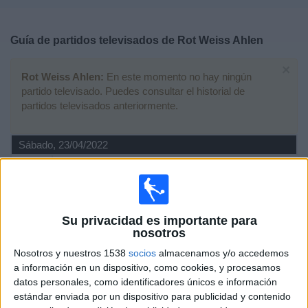
Deportes
Guía de partidos televisados de
Rot Weiss Ahlen
Noticias
×
Rot Weiss Ahlen:
En este momento no hay ningún
Widget
partido televisado. Puedes consultar el historial de
partidos televisados anteriormente.
Sábado, 23/04/2022
14:00
Regionalliga
FC Wegberg-Beeck
Rot Weiss Ahlen
Su privacidad es importante para
nosotros
OneFootball
Nosotros y nuestros 1538
socios
almacenamos y/o accedemos
a información en un dispositivo, como cookies, y procesamos
Sábado, 26/03/2022
datos personales, como identificadores únicos e información
14:00
Regionalliga
estándar enviada por un dispositivo para publicidad y contenido