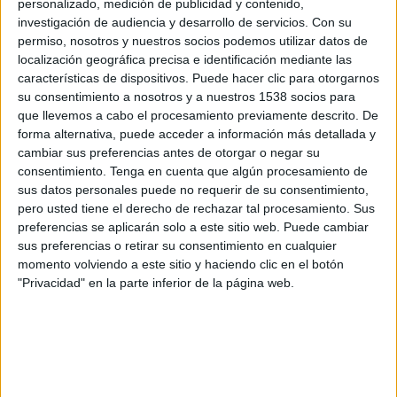
personalizado, medición de publicidad y contenido,
investigación de audiencia y desarrollo de servicios.
Con su
FC Köln II
permiso, nosotros y nuestros socios podemos utilizar datos de
Rot Weiss Ahlen
localización geográfica precisa e identificación mediante las
OneFootball
características de dispositivos. Puede hacer clic para otorgarnos
su consentimiento a nosotros y a nuestros 1538 socios para
Martes, 15/02/2022
que llevemos a cabo el procesamiento previamente descrito. De
forma alternativa, puede acceder a información más detallada y
19:30
Regionalliga
cambiar sus preferencias antes de otorgar o negar su
consentimiento.
Tenga en cuenta que algún procesamiento de
Fortuna Düsseldorf II
sus datos personales puede no requerir de su consentimiento,
pero usted tiene el derecho de rechazar tal procesamiento. Sus
Rot Weiss Ahlen
preferencias se aplicarán solo a este sitio web. Puede cambiar
OneFootball
sus preferencias o retirar su consentimiento en cualquier
momento volviendo a este sitio y haciendo clic en el botón
"Privacidad" en la parte inferior de la página web.