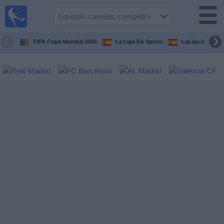
Fútbol
en la
TV
FIFA Copa Mundial 2026
La Liga EA Sports
LaLiga Hypermo
Guía de
Partidos
Televisados
Fútbol
hoy
Equipos
Competiciones
Canales
TV
Otros