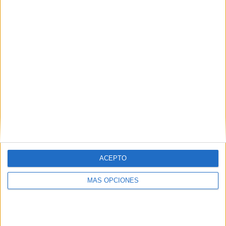
FC Wegberg-Beeck - Rot Weiss Ahlen
23/04/2022 Regionalliga por OneFootball
RANKING POR CANALES
OneFootball
10 (100%)
Ver ranking completo
PARTIDOS
DÍAS
TOTAL
0
1567
1
CONSECUTIVOS
SIN PARTIDO
CANALES TV
DE PAGO
GRATUÍTO
3 partidos en local
ACEPTO
30%
MÁS OPCIONES
7 partidos de visitante
70%
TOTAL
MÁXIMO
TOTAL
1
2
9