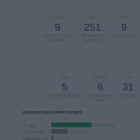
PARTIDOS
DÍAS
TOTAL
9
251
9
CONSECUTIVOS
SIN PARTIDO
CANALES TV
DE PAGO
GRATUÍTO
TOTAL
MÁXIMO
TOTAL
5
6
31
COMPETICIONES
VS Rot-Weiss
RIVALES
Essen
RANKING POR COMPETICIONES
3. Liga
35 (64,81%)
Regionalliga
14 (25,93%)
HappyBet Cup
2 (3,7%)