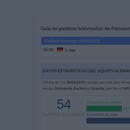
Deportes
Noticias
Guía de partidos televisados de
Alemann
Widget
Mañana domingo, 09/08/2026
19:30
3. Liga
DATOS ESTADÍSTICOS DEL EQUIPO ALEMAN
A fecha de hoy
08/08/2026
y desde que esta web recoge
equipo
Alemannia Aachen
en
España
, que fue el
14/0
54
22 partidos en abierto
40,
PARTIDOS TELEVISADOS
32 partidos de pago