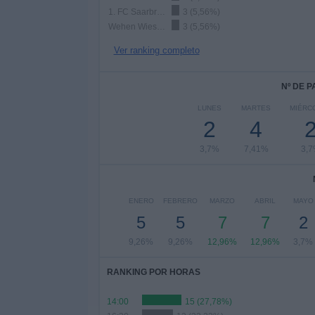
1. FC Saarbrücken
3 (5,56%)
Wehen Wiesbaden
3 (5,56%)
Ver ranking completo
Nº DE 
LUNES
MARTES
MIÉRC
2
4
3,7%
7,41%
3,
ENERO
FEBRERO
MARZO
ABRIL
MAYO
5
5
7
7
2
9,26%
9,26%
12,96%
12,96%
3,7%
RANKING POR HORAS
14:00
15 (27,78%)