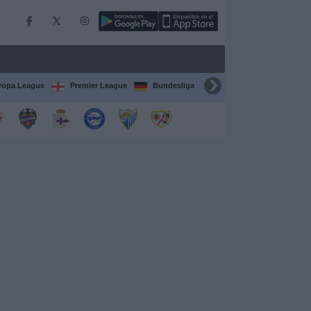
ropa League
Premier League
Bundesliga
Supercopa de España