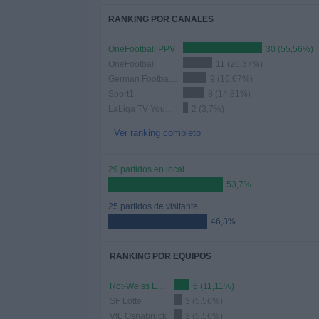
RANKING POR CANALES
OneFootball PPV
30 (55,56%)
OneFootball
11 (20,37%)
German Football YouTube
9 (16,67%)
Sport1
8 (14,81%)
LaLiga TV YouTube
2 (3,7%)
Ver ranking completo
29 partidos en local
53,7%
25 partidos de visitante
46,3%
RANKING POR EQUIPOS
Rot-Weiss Essen
6 (11,11%)
SF Lotte
3 (5,56%)
VfL Osnabrück
3 (5,56%)