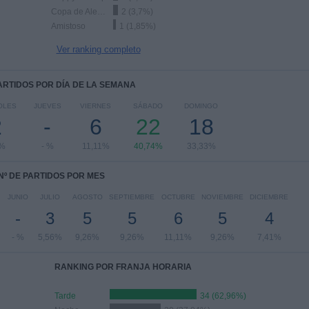
Copa de Alemania
2 (3,7%)
Amistoso
1 (1,85%)
Ver ranking completo
PARTIDOS POR DÍA DE LA SEMANA
OLES
JUEVES
VIERNES
SÁBADO
DOMINGO
2
-
6
22
18
7%
- %
11,11%
40,74%
33,33%
Nº DE PARTIDOS POR MES
JUNIO
JULIO
AGOSTO
SEPTIEMBRE
OCTUBRE
NOVIEMBRE
DICIEMBRE
-
3
5
5
6
5
4
- %
5,56%
9,26%
9,26%
11,11%
9,26%
7,41%
RANKING POR FRANJA HORARIA
Tarde
34 (62,96%)