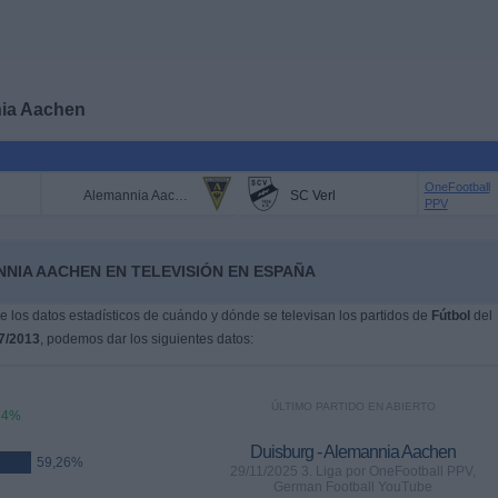
ia Aachen
OneFootball
Alemannia Aachen
SC Verl
PPV
NIA AACHEN EN TELEVISIÓN EN ESPAÑA
 los datos estadísticos de cuándo y dónde se televisan los partidos de
Fútbol
del
7/2013
, podemos dar los siguientes datos:
ÚLTIMO PARTIDO EN ABIERTO
74%
Duisburg - Alemannia Aachen
59,26%
29/11/2025 3. Liga por OneFootball PPV,
German Football YouTube