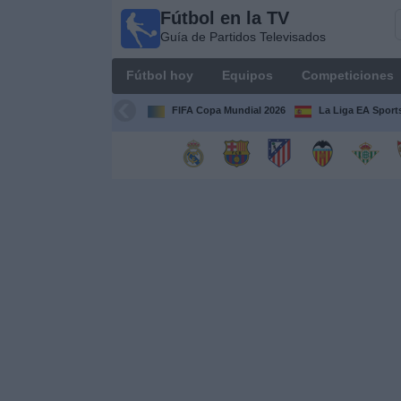
Fútbol en la TV
Fútbol
Guía de Partidos Televisados
en la
TV
Fútbol hoy
Equipos
Competiciones
Guía de
Partidos
FIFA Copa Mundial 2026
La Liga EA Sport
Televisados
Fútbol
hoy
Equipos
Competiciones
Canales
TV
Otros