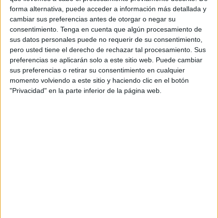
1 partidos de pago
forma alternativa, puede acceder a información más detallada y
50%
cambiar sus preferencias antes de otorgar o negar su
ÚLTIMO PARTIDO EN ABIERTO
consentimiento.
Tenga en cuenta que algún procesamiento de
sus datos personales puede no requerir de su consentimiento,
Peña Sport - FC Bidezarra
pero usted tiene el derecho de rechazar tal procesamiento. Sus
28/02/2021 Tercera Federación por Navarra TV, Footters
preferencias se aplicarán solo a este sitio web. Puede cambiar
sus preferencias o retirar su consentimiento en cualquier
RANKING POR CANALES
momento volviendo a este sitio y haciendo clic en el botón
"Privacidad" en la parte inferior de la página web.
Footters
2 (100%)
Navarra TV
1 (50%)
Ver ranking completo
PARTIDOS
DÍAS
TOTAL
0
1988
2
CONSECUTIVOS
SIN PARTIDO
CANALES TV
DE PAGO
GRATUÍTO
0 partidos en local
0%