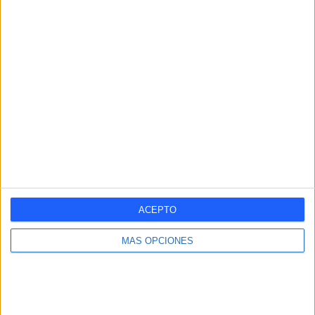
Nº DE PARTIDOS POR DÍA DE LA SEMANA
LUNES
MARTES
MIÉRCOLES
JUEVES
VIERNES
-
-
-
-
-
- %
- %
- %
- %
- %
SÁBADO
DOMINGO
1
1
50%
50%
Nº DE PARTIDOS POR MES
ENERO
FEBRERO
MARZO
ABRIL
MAYO
JUNIO
JULIO
AGOSTO
-
1
-
-
-
-
-
-
ACEPTO
- %
50%
- %
- %
- %
- %
- %
- %
MÁS OPCIONES
SEPTIEMBRE
OCTUBRE
NOVIEMBRE
DICIEMBRE
-
1
-
-
- %
50%
- %
- %