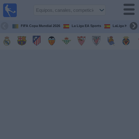
Fútbol
en la
TV
FIFA Copa Mundial 2026
La Liga EA Sports
LaLiga Hypermo
Guía de
Partidos
Televisados
Fútbol
hoy
Equipos
Competiciones
Canales
TV
Otros