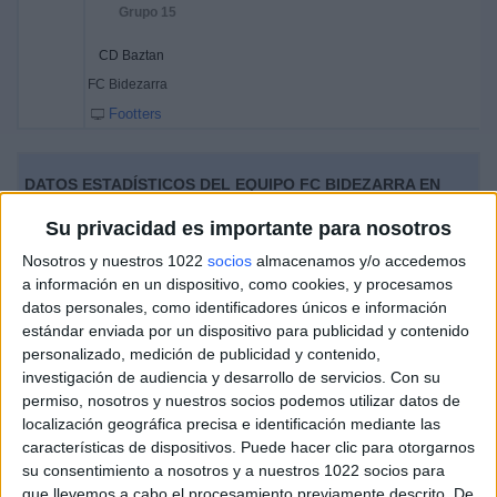
Grupo 15
CD Baztan
FC Bidezarra
Footters
DATOS ESTADÍSTICOS DEL EQUIPO FC BIDEZARRA EN
TELEVISIÓN EN ESPAÑA
Su privacidad es importante para nosotros
A fecha de hoy
10/08/2026
y desde que esta web recoge los datos
Nosotros y nuestros 1022
socios
almacenamos y/o accedemos
estadísticos de cuándo y dónde se televisan los partidos de
Fútbol
del
a información en un dispositivo, como cookies, y procesamos
equipo
FC Bidezarra
en
España
, que fue el
31/10/2020
, podemos dar los
datos personales, como identificadores únicos e información
siguientes datos:
estándar enviada por un dispositivo para publicidad y contenido
personalizado, medición de publicidad y contenido,
2
investigación de audiencia y desarrollo de servicios.
Con su
permiso, nosotros y nuestros socios podemos utilizar datos de
PARTIDOS TELEVISADOS
localización geográfica precisa e identificación mediante las
características de dispositivos. Puede hacer clic para otorgarnos
1 partidos en abierto
su consentimiento a nosotros y a nuestros 1022 socios para
50%
que llevemos a cabo el procesamiento previamente descrito. De