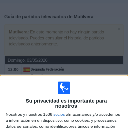
Deportes
Guía de partidos televisados de
Mutilvera
Noticias
×
Mutilvera:
En este momento no hay ningún partido
Widget
televisado. Puedes consultar el historial de partidos
televisados anteriormente.
Domingo, 03/05/2026
12:00
Segunda Federación
Grupo 2
Mutilvera
Amorebieta
Su privacidad es importante para
TV FootballClub (Acceder)
nosotros
Nosotros y nuestros 1538
socios
almacenamos y/o accedemos
Domingo, 26/04/2026
a información en un dispositivo, como cookies, y procesamos
12:00
Segunda Federación
datos personales, como identificadores únicos e información