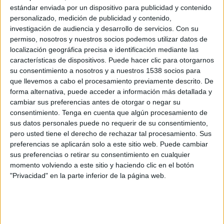
Grupo 2
estándar enviada por un dispositivo para publicidad y contenido
personalizado, medición de publicidad y contenido,
UD Logroñés
investigación de audiencia y desarrollo de servicios.
Con su
Mutilvera
permiso, nosotros y nuestros socios podemos utilizar datos de
localización geográfica precisa e identificación mediante las
TV FootballClub (Acceder)
características de dispositivos. Puede hacer clic para otorgarnos
su consentimiento a nosotros y a nuestros 1538 socios para
Sábado, 18/04/2026
que llevemos a cabo el procesamiento previamente descrito. De
forma alternativa, puede acceder a información más detallada y
16:30
Segunda Federación
cambiar sus preferencias antes de otorgar o negar su
Grupo 2
consentimiento.
Tenga en cuenta que algún procesamiento de
Mutilvera
sus datos personales puede no requerir de su consentimiento,
pero usted tiene el derecho de rechazar tal procesamiento. Sus
Utebo
preferencias se aplicarán solo a este sitio web. Puede cambiar
TV FootballClub (Acceder)
sus preferencias o retirar su consentimiento en cualquier
momento volviendo a este sitio y haciendo clic en el botón
"Privacidad" en la parte inferior de la página web.