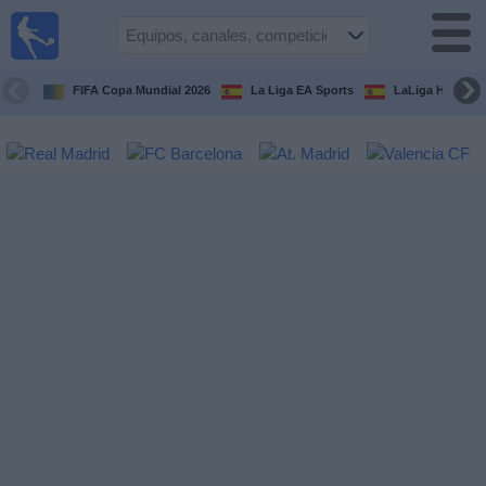
Fútbol
en la
TV
FIFA Copa Mundial 2026
La Liga EA Sports
LaLiga Hypermo
Guía de
Partidos
Televisados
Fútbol
hoy
Equipos
Competiciones
Canales
TV
Otros